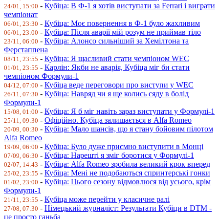
-
Кубіца: В Ф-1 я хотів виступати за Ferrari і виграти
24/01, 15:00
чемпіонат
-
Кубіца: Моє повернення в Ф-1 було жахливим
06/01, 23:30
-
Кубіца: Після аварії мій розум не приймав тіло
06/01, 23:00
-
Кубіца: Алонсо сильніший за Хемілтона та
23/11, 06:00
Ферстаппена
-
Кубіца: Я щасливий стати чемпіоном WEC
08/11, 23:55
-
Карлін: Якби не аварія, Кубіца міг би стати
01/01, 23:55
чемпіоном Формули-1
-
Кубіца веде переговори про виступи у WEC
04/12, 07:00
-
Кубіца: Навряд чи я ще колись сяду в болід
26/11, 07:30
Формули-1
-
Кубіца: Я б міг навіть зараз виступати у Формулі-1
15/08, 01:00
-
Офіційно. Кубіца залишається в Alfa Romeo
25/11, 09:30
-
Кубіца: Мало шансів, що я стану бойовим пілотом
20/09, 00:30
Alfa Romeo
-
Кубіца: Було дуже приємно виступити в Монці
19/09, 06:00
-
Кубіца: Нарешті я зміг боротися у Формулі-1
07/09, 06:30
-
Кубіца: Alfa Romeo зробила великий крок вперед
02/07, 14:43
-
Кубіца: Мені не подобаються спринтерські гонки
25/02, 23:55
-
Кубіца: Цього сезону відмовлюся від усього, крім
01/02, 23:00
Формули-1
-
Кубіца може перейти у класичне ралі
21/11, 23:55
-
Німецький журналіст: Результати Кубіци в DTM -
27/08, 07:30
це просто ганьба