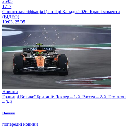
25/05
1717
Спринт-кваліфікація Гран Прі Канади-2026. Кращі моменти
(ВІДЕО)
10:03, 25/05
Новини
Гран-прі Великої Британії: Леклер – 1-й, Рассел – 2-й, Гемілтон
– 3-й
Новини
попередні новини