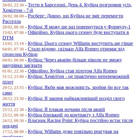
-
Тести в Барселоні. День 4. Кубіца розгромив усіх,
26/02, 22:30
Хемілтон - 7-й
-
Росберг: Дивно, що Кубіца не зміг перемогти
26/02, 06:00
Расселла
-
Кубіца: Я можу ще раз повернутися у Формулу-1
20/02, 00:30
-
Офіційно. Кубіца цього сезону буде виступати в
15/02, 07:00
DTM
-
Кубіца: Цього сезону Williams виступить ще гірше
13/01, 15:19
-
Стало відомо, скільки Alfa Romeo отримає від
04/01, 07:30
спонсора Кубіци
-
Кубіца: Через аварію більше ніколи не зможу
04/01, 06:00
шнурівки зав'язати
-
Офіційно. Кубіца став пілотом Alfa Romeo
01/01, 22:30
-
Кубіца: Хемілтон - це практично непереможний
31/12, 23:00
пілот
-
Кубіца: Якби мав можливість, зробив би все так
29/12, 23:55
само
-
Кубіца: Я закрив найважливіший розділ свого
29/12, 23:30
життя
-
Кубіца: Я плакав ночами після аварії
25/12, 22:30
-
Кубіца близький до контракту з Alfa Romeo
25/12, 09:30
-
Власник Racing Point: Кубіца постійно встає після
24/12, 09:30
невдачі
-
Кубіца: Williams дуже повільно реагував на
17/12, 08:00
проблеми