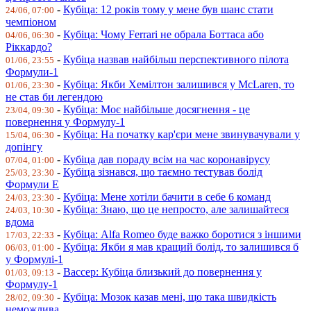
-
Кубіца: 12 років тому у мене був шанс стати
24/06, 07:00
чемпіоном
-
Кубіца: Чому Ferrari не обрала Боттаса або
04/06, 06:30
Ріккардо?
-
Кубіца назвав найбільш перспективного пілота
01/06, 23:55
Формули-1
-
Кубіца: Якби Хемілтон залишився у McLaren, то
01/06, 23:30
не став би легендою
-
Кубіца: Моє найбільше досягнення - це
23/04, 09:30
повернення у Формулу-1
-
Кубіца: На початку кар'єри мене звинувачували у
15/04, 06:30
допінгу
-
Кубіца дав пораду всім на час коронавірусу
07/04, 01:00
-
Кубіца зізнався, що таємно тестував болід
25/03, 23:30
Формули Е
-
Кубіца: Мене хотіли бачити в себе 6 команд
24/03, 23:30
-
Кубіца: Знаю, що це непросто, але залишайтеся
24/03, 10:30
вдома
-
Кубіца: Alfa Romeo буде важко боротися з іншими
17/03, 22:33
-
Кубіца: Якби я мав кращий болід, то залишився б
06/03, 01:00
у Формулі-1
-
Вассер: Кубіца близький до повернення у
01/03, 09:13
Формулу-1
-
Кубіца: Мозок казав мені, що така швидкість
28/02, 09:30
неможлива