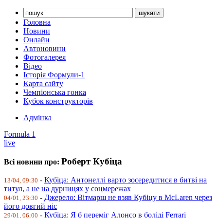
Головна
Новини
Онлайн
Автоновини
Фотогалерея
Відео
Історія Формули-1
Карта сайту
Чемпіонська гонка
Кубок конструкторів
Адмінка
Formula 1
live
Роберт Кубіца
Всі новини про:
-
Кубіца: Антонеллі варто зосередитися в битві на
13/04, 09:30
титул, а не на дурницях у соцмережах
-
Джерело: Вітмарш не взяв Кубіцу в McLaren через
04/01, 23:30
його довгий ніс
-
Кубіца: Я б переміг Алонсо в боліді Ferrari
29/01, 06:00