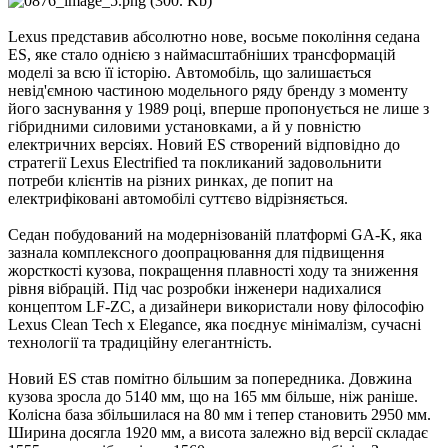
Lexus представив абсолютно нове, восьме покоління седана
ES, яке стало однією з наймасштабніших трансформацій
моделі за всю її історію. Автомобіль, що залишається
невід'ємною частиною модельного ряду бренду з моменту
його заснування у 1989 році, вперше пропонується не лише з
гібридними силовими установками, а й у повністю
електричних версіях. Новий ES створений відповідно до
стратегії Lexus Electrified та покликаний задовольнити
потреби клієнтів на різних ринках, де попит на
електрифіковані автомобілі суттєво відрізняється.
Седан побудований на модернізованій платформі GA-K, яка
зазнала комплексного доопрацювання для підвищення
жорсткості кузова, покращення плавності ходу та зниження
рівня вібрацій. Під час розробки інженери надихалися
концептом LF-ZC, а дизайнери використали нову філософію
Lexus Clean Tech x Elegance, яка поєднує мінімалізм, сучасні
технології та традиційну елегантність.
Новий ES став помітно більшим за попередника. Довжина
кузова зросла до 5140 мм, що на 165 мм більше, ніж раніше.
Колісна база збільшилася на 80 мм і тепер становить 2950 мм.
Ширина досягла 1920 мм, а висота залежно від версії складає