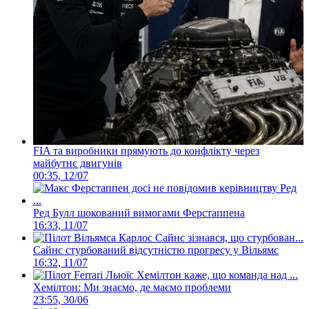
FIA та виробники прямують до конфлікту через
майбутнє двигунів
00:35, 12/07
Ред Булл шокований вимогами Ферстаппена
16:33, 11/07
Сайнс стурбований відсутністю прогресу у Вільямс
16:32, 11/07
Хемілтон: Ми знаємо, де маємо проблеми
23:55, 30/06