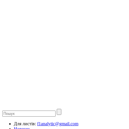
Для листів:
f1analytic@gmail.com
Новини