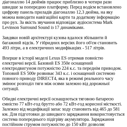
діагоналлю 14 дюймів працює приблизно в чотири рази
швидше за попередню платформу. Перед водієм встановлено
цифрову панель приладів діагоналлю 12,3 дюйма, на яку
можна виводити навігаційні карти та додаткову інформацію
про рух. За якість звучання відповідає аудіосистема Mark
Levinson Surround Sound із 17 динаміками.
Завдяки новій архітектурі кузова вдалося збільшити й
багажний відсік. У гібридних версіях його об'єм становить
493 літри, а в електричних модифікаціях - 517 літрів.
Вперше в історії моделі Lexus ES отримав повністю
електричні версії. Базовий ES 350e оснащений
електродвигуном потужністю 224 к.с. та переднім приводом.
Топовий ES 500e розвиває 343 к.с. і оснащений системою
повного приводу DIRECT4, яка в режимі реального часу
змінює розподіл тяги між осями залежно від дорожньої
ситуації.
Обидві електричні версії оснащуються тяговою батареєю
ємністю 77 кВт-год брутто або 72 кВт-год корисної місткості.
Залежно від модифікації запас ходу становить від 465 до 581
км. Для підготовки до швидкого заряджання використовується
система попереднього підігріву акумулятора. Заряджання
постійним струмом потужністю до 150 кВт дозволяє