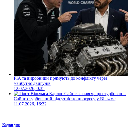
FIA та виробники прямують до конфлікту через
майбутнє двигунів
12.07.2026, 0:35
Сайнс стурбований відсутністю прогресу у Вільямс
11.07.2026, 16:32
Кадри дня