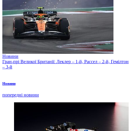
Новини
Гран-прі Великої Британії: Леклер – 1-й, Рассел – 2-й, Гемілтон
– 3-й
Новини
попередні новини