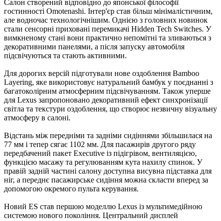
Салон створений відповідно до японської філософії
гостинності Omotenashi. Інтер'єр став більш мінімалістичним,
але водночас технологічнішим. Однією з головних новинок
стали сенсорні приховані перемикачі Hidden Tech Switches. У
вимкненому стані вони практично непомітні та зливаються з
декоративними панелями, а після запуску автомобіля
підсвічуються та стають активними.
Для дорогих версій підготували нове оздоблення Bamboo
Layering, яке використовує натуральний бамбук у поєднанні з
багатоколірним атмосферним підсвічуванням. Також уперше
для Lexus запропоновано декоративний ефект синхронізації
світла та текстури оздоблення, що створює незвичну візуальну
атмосферу в салоні.
Відстань між передніми та задніми сидіннями збільшилася на
77 мм і тепер сягає 1102 мм. Для пасажирів другого ряду
передбачений пакет Executive із підігрівом, вентиляцією,
функцією масажу та регулюванням кута нахилу спинок. У
правій задній частині салону доступна висувна підставка для
ніг, а переднє пасажирське сидіння можна скласти вперед за
допомогою окремого пульта керування.
Новий ES став першою моделлю Lexus із мультимедійною
системою нового покоління. Центральний дисплей