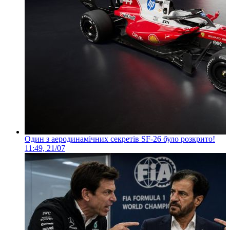
Один з аеродинамічних секретів SF-26 було розкрито!
11:49, 21/07