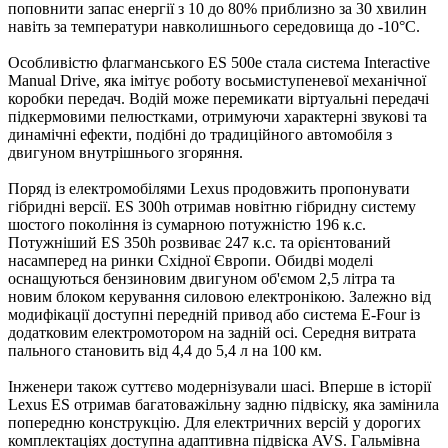
поповнити запас енергії з 10 до 80% приблизно за 30 хвилин
навіть за температури навколишнього середовища до -10°C.
Особливістю флагманського ES 500e стала система Interactive
Manual Drive, яка імітує роботу восьмиступеневої механічної
коробки передач. Водій може перемикати віртуальні передачі
підкермовими пелюстками, отримуючи характерні звукові та
динамічні ефекти, подібні до традиційного автомобіля з
двигуном внутрішнього згоряння.
Поряд із електромобілями Lexus продовжить пропонувати
гібридні версії. ES 300h отримав новітню гібридну систему
шостого покоління із сумарною потужністю 196 к.с.
Потужніший ES 350h розвиває 247 к.с. та орієнтований
насамперед на ринки Східної Європи. Обидві моделі
оснащуються бензиновим двигуном об'ємом 2,5 літра та
новим блоком керування силовою електронікою. Залежно від
модифікації доступні передній привод або система E-Four із
додатковим електромотором на задній осі. Середня витрата
пального становить від 4,4 до 5,4 л на 100 км.
Інженери також суттєво модернізували шасі. Вперше в історії
Lexus ES отримав багатоважільну задню підвіску, яка замінила
попередню конструкцію. Для електричних версій у дорогих
комплектаціях доступна адаптивна підвіска AVS. Гальмівна