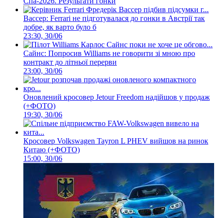
Спа-2026. Результати гонки
Вассер: Ferrari не підготувалася до гонки в Австрії так
добре, як варто було б
23:30, 30/06
Сайнс: Попросив Williams не говорити зі мною про
контракт до літньої перерви
23:00, 30/06
Оновлений кросовер Jetour Freedom надійшов у продаж
(+ФОТО)
19:30, 30/06
Кросовер Volkswagen Tayron L PHEV вийшов на ринок
Китаю (+ФОТО)
15:00, 30/06