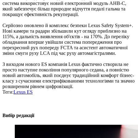
система використовує новий електронний модуль AHB-C,
який забезпечує більш природне відчуття педалі гальма та
покращує ефективність рекуперації.
Серйозно оновлено й комплекс безпеки Lexus Safety System+.
Нові камери та радари збільшили кут огляду приблизно на
115%, а дальність виявлення об'єктів - на 170%. До переліку
обладнання вперше увійшли система попередження про
перехресний рух попереду FCTA та асистент автоматичної
зміни смуги руху LCA під час руху автомагістралями.
З виходом нового ES компанія Lexus фактично створила не
просто наступне покоління популярного седана, а повністю
новий автомобіль, який поєднує традиційний комфорт бізнес-
класу з сучасними електрифікованими технологіями та значно
розширеним рівнем цифровізації.
Теги:
Lexus ES
Вибір редакції