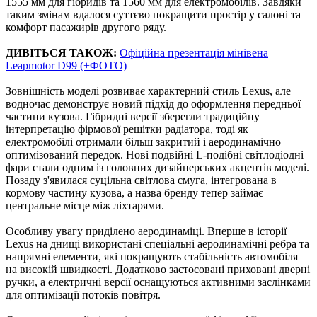
1555 мм для гібридів та 1560 мм для електромобілів. Завдяки
таким змінам вдалося суттєво покращити простір у салоні та
комфорт пасажирів другого ряду.
ДИВІТЬСЯ ТАКОЖ:
Офіційна презентація мінівена
Leapmotor D99 (+ФОТО)
Зовнішність моделі розвиває характерний стиль Lexus, але
водночас демонструє новий підхід до оформлення передньої
частини кузова. Гібридні версії зберегли традиційну
інтерпретацію фірмової решітки радіатора, тоді як
електромобілі отримали більш закритий і аеродинамічно
оптимізований передок. Нові подвійні L-подібні світлодіодні
фари стали одним із головних дизайнерських акцентів моделі.
Позаду з'явилася суцільна світлова смуга, інтегрована в
кормову частину кузова, а назва бренду тепер займає
центральне місце між ліхтарями.
Особливу увагу приділено аеродинаміці. Вперше в історії
Lexus на днищі використані спеціальні аеродинамічні ребра та
напрямні елементи, які покращують стабільність автомобіля
на високій швидкості. Додатково застосовані приховані дверні
ручки, а електричні версії оснащуються активними заслінками
для оптимізації потоків повітря.