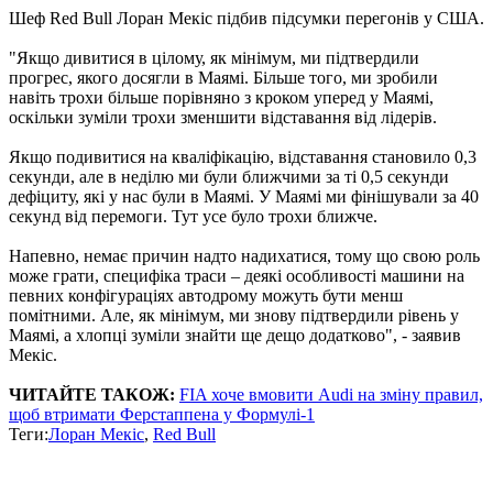
Шеф Red Bull Лоран Мекіс підбив підсумки перегонів у США.
"Якщо дивитися в цілому, як мінімум, ми підтвердили
прогрес, якого досягли в Маямі. Більше того, ми зробили
навіть трохи більше порівняно з кроком уперед у Маямі,
оскільки зуміли трохи зменшити відставання від лідерів.
Якщо подивитися на кваліфікацію, відставання становило 0,3
секунди, але в неділю ми були ближчими за ті 0,5 секунди
дефіциту, які у нас були в Маямі. У Маямі ми фінішували за 40
секунд від перемоги. Тут усе було трохи ближче.
Напевно, немає причин надто надихатися, тому що свою роль
може грати, специфіка траси – деякі особливості машини на
певних конфігураціях автодрому можуть бути менш
помітними. Але, як мінімум, ми знову підтвердили рівень у
Маямі, а хлопці зуміли знайти ще дещо додатково", - заявив
Мекіс.
ЧИТАЙТЕ ТАКОЖ:
FIA хоче вмовити Audi на зміну правил,
щоб втримати Ферстаппена у Формулі-1
Теги:
Лоран Мекіс
,
Red Bull