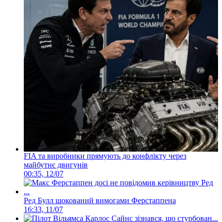
FIA та виробники прямують до конфлікту через
майбутнє двигунів
00:35, 12/07
Ред Булл шокований вимогами Ферстаппена
16:33, 11/07