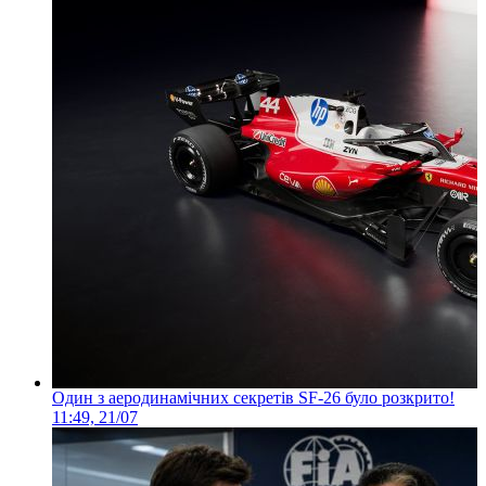
Один з аеродинамічних секретів SF-26 було розкрито!
11:49, 21/07