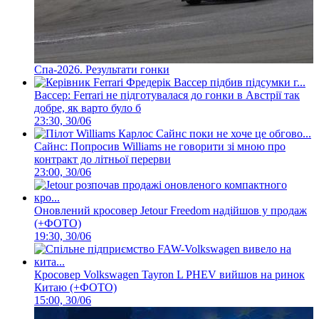
Спа-2026. Результати гонки
Вассер: Ferrari не підготувалася до гонки в Австрії так
добре, як варто було б
23:30, 30/06
Сайнс: Попросив Williams не говорити зі мною про
контракт до літньої перерви
23:00, 30/06
Оновлений кросовер Jetour Freedom надійшов у продаж
(+ФОТО)
19:30, 30/06
Кросовер Volkswagen Tayron L PHEV вийшов на ринок
Китаю (+ФОТО)
15:00, 30/06