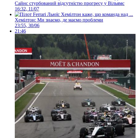
Сайнс стурбований відсутністю прогресу у Вільямс
16:32, 11/07
Хемілтон: Ми знаємо, де маємо проблеми
23:55, 30/06
21:46