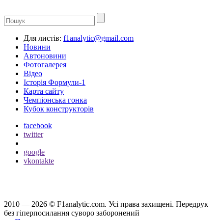
Для листів:
f1analytic@gmail.com
Новини
Автоновини
Фотогалерея
Відео
Історія Формули-1
Карта сайту
Чемпіонська гонка
Кубок конструкторів
facebook
twitter
google
vkontakte
2010 — 2026 ©
F1analytic.com.
Усi права захищенi. Передрук
без гіперпосилання суворо заборонений