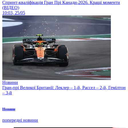
Спринт-кваліфікація Гран Прі Канади-2026. Кращі моменти
(ВІДЕО)
10:03, 25/05
Новини
Гран-прі Великої Британії: Леклер – 1-й, Рассел – 2-й, Гемілтон
– 3-й
Новини
попередні новини