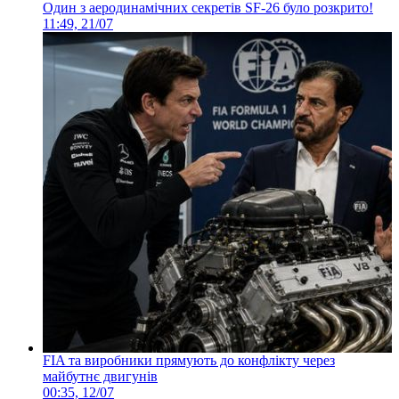
Один з аеродинамічних секретів SF-26 було розкрито!
11:49, 21/07
FIA та виробники прямують до конфлікту через
майбутнє двигунів
00:35, 12/07