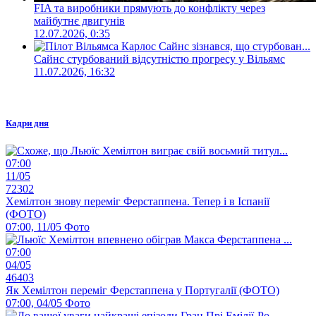
FIA та виробники прямують до конфлікту через
майбутнє двигунів
12.07.2026, 0:35
Сайнс стурбований відсутністю прогресу у Вільямс
11.07.2026, 16:32
Кадри дня
07:00
11/05
72302
Хемілтон знову переміг Ферстаппена. Тепер і в Іспанії
(ФОТО)
07:00, 11/05
Фото
07:00
04/05
46403
Як Хемілтон переміг Ферстаппена у Португалії (ФОТО)
07:00, 04/05
Фото