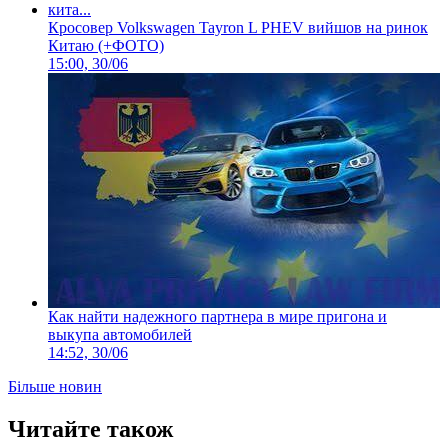
Кросовер Volkswagen Tayron L PHEV вийшов на ринок
Китаю (+ФОТО)
15:00, 30/06
Как найти надежного партнера в мире пригона и
выкупа автомобилей
14:52, 30/06
Більше новин
Читайте також