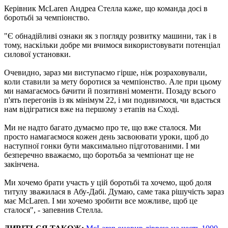
Керівник McLaren Андреа Стелла каже, що команда досі в
боротьбі за чемпіонство.
"Є обнадійливі ознаки як з погляду розвитку машини, так і в
тому, наскільки добре ми вчимося використовувати потенціал
силової установки.
Очевидно, зараз ми виступаємо гірше, ніж розраховували,
коли ставили за мету боротися за чемпіонство. Але при цьому
ми намагаємось бачити й позитивні моменти. Позаду всього
п'ять перегонів із як мінімум 22, і ми подивимося, чи вдасться
нам відігратися вже на першому з етапів на Сході.
Ми не надто багато думаємо про те, що вже сталося. Ми
просто намагаємося кожен день засвоювати уроки, щоб до
наступної гонки бути максимально підготованими. І ми
безперечно вважаємо, що боротьба за чемпіонат ще не
закінчена.
Ми хочемо брати участь у цій боротьбі та хочемо, щоб доля
титулу зважилася в Абу-Дабі. Думаю, саме така рішучість зараз
має McLaren. І ми хочемо зробити все можливе, щоб це
сталося", - запевнив Стелла.