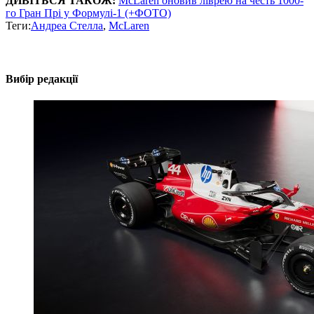
ДИВІТЬСЯ ТАКОЖ:
McLaren оновив ліврею на честь 1000-
го Гран Прі у Формулі-1 (+ФОТО)
Теги:
Андреа Стелла
,
McLaren
Вибір редакції