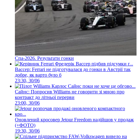
Спа-2026. Результати гонки
Вассер: Ferrari не підготувалася до гонки в Австрії так
добре, як варто було б
23:30, 30/06
Сайнс: Попросив Williams не говорити зі мною про
контракт до літньої перерви
23:00, 30/06
Оновлений кросовер Jetour Freedom надійшов у продаж
(+ФОТО)
19:30, 30/06