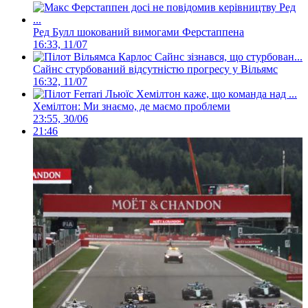
Ред Булл шокований вимогами Ферстаппена
16:33, 11/07
Сайнс стурбований відсутністю прогресу у Вільямс
16:32, 11/07
Хемілтон: Ми знаємо, де маємо проблеми
23:55, 30/06
21:46