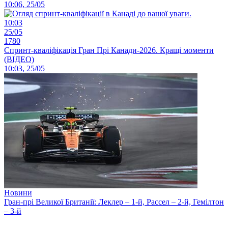
10:06, 25/05
10:03
25/05
1780
Спринт-кваліфікація Гран Прі Канади-2026. Кращі моменти
(ВІДЕО)
10:03, 25/05
Новини
Гран-прі Великої Британії: Леклер – 1-й, Рассел – 2-й, Гемілтон
– 3-й