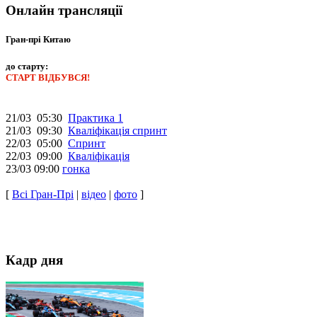
Онлайн трансляції
Гран-прі Китаю
до старту:
СТАРТ ВІДБУВСЯ!
21/03 05:30
Практика 1
21/03 09:30
Кваліфікація спринт
22/03 05:00
Спринт
22/03 09:00
Кваліфікація
23/03 09:00
гонка
[
Всі Гран-Прі
|
відео
|
фото
]
Кадр дня