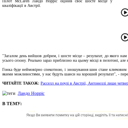
Пілот McLaren Ландо Норріс оцінив своє шосте місце у
кваліфікації в Австрії.
"Загалом день вийшов добрим, і шосте місце – результат, до якого нам
усього сезону. Реально зараз приблизно на цьому місці в пелотоні, ал
Гонка буде неймовірно спекотною, і зношування шин стане ключовим ф
якими можливостями, у нас будуть шанси на хороший результат", - пер
ЧИТАЙТЕ ТАКОЖ:
Расселл на поулі в Австрії, Антонеллі лише четве
Ландо Норріс
В ТЕМУ: