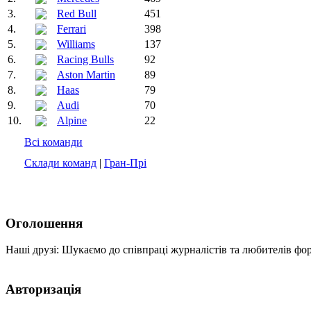
3.
Red Bull
451
4.
Ferrari
398
5.
Williams
137
6.
Racing Bulls
92
7.
Aston Martin
89
8.
Haas
79
9.
Audi
70
10.
Alpine
22
Всі команди
Склади команд
|
Гран-Прі
Оголошення
Наші друзі: Шукаємо до співпраці журналістів та любителів фо
Авторизація