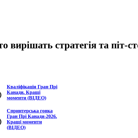
то вирішать стратегія та піт-с
Кваліфікація Гран Прі
Канади. Кращі
моменти (ВІДЕО)
Спринтерська гонка
Гран Прі Канади-2026.
Кращі моменти
(ВІДЕО)