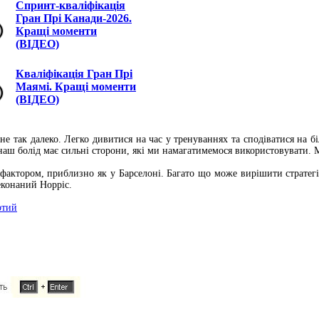
Спринт-кваліфікація
Гран Прі Канади-2026.
Кращі моменти
(ВІДЕО)
Кваліфікація Гран Прі
Маямі. Кращі моменти
(ВІДЕО)
 не так далеко. Легко дивитися на час у тренуваннях та сподіватися на
е наш болід має сильні сторони, які ми намагатимемося використовувати.
актором, приблизно як у Барселоні. Багато що може вирішити стратегія
еконаний Норріс.
ртий