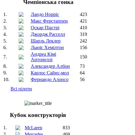
Чемпіонська гонка
1.
Ландо Норріс
423
2.
Макс Ферстаппен
421
3.
Оскар Піастрі
410
4.
Джордж Расселл
319
5.
Шарль Леклер
242
6.
Льюїс Хемілтон
156
Андреа Кімі
7.
150
Антонеллі
8.
Александер Албон
73
9.
Карлос Сайнс-мол
64
10.
Фернандо Алонсо
56
Всі пілоти
Кубок конструкторів
1.
McLaren
833
2.
Mercedes
469