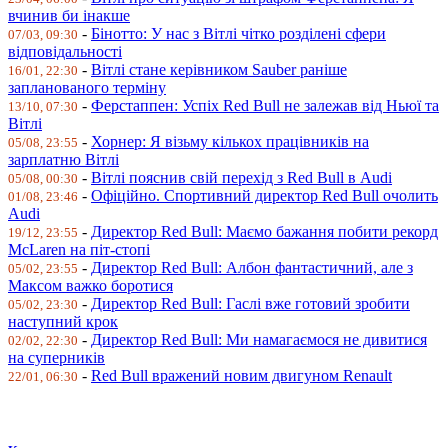
вчинив би інакше
-
Бінотто: У нас з Вітлі чітко розділені сфери
07/03, 09:30
відповідальності
-
Вітлі стане керівником Sauber раніше
16/01, 22:30
запланованого терміну
-
Ферстаппен: Успіх Red Bull не залежав від Ньюї та
13/10, 07:30
Вітлі
-
Хорнер: Я візьму кількох працівників на
05/08, 23:55
зарплатню Вітлі
-
Вітлі пояснив свій перехід з Red Bull в Audi
05/08, 00:30
-
Офіційно. Спортивний директор Red Bull очолить
01/08, 23:46
Audi
-
Директор Red Bull: Маємо бажання побити рекорд
19/12, 23:55
McLaren на піт-стопі
-
Директор Red Bull: Албон фантастичний, але з
05/02, 23:55
Максом важко боротися
-
Директор Red Bull: Гаслі вже готовий зробити
05/02, 23:30
наступний крок
-
Директор Red Bull: Ми намагаємося не дивитися
02/02, 22:30
на суперників
-
Red Bull вражений новим двигуном Renault
22/01, 06:30