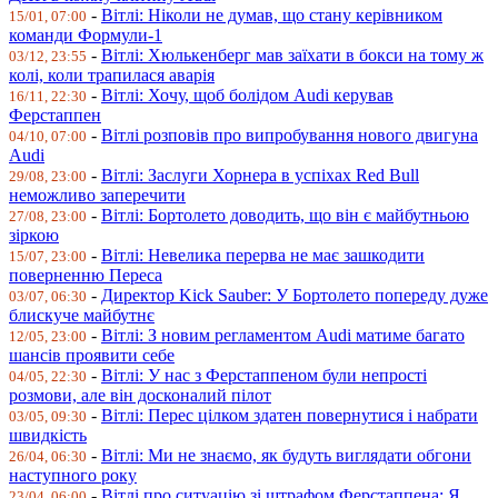
-
Вітлі: Ніколи не думав, що стану керівником
15/01, 07:00
команди Формули-1
-
Вітлі: Хюлькенберг мав заїхати в бокси на тому ж
03/12, 23:55
колі, коли трапилася аварія
-
Вітлі: Хочу, щоб болідом Audi керував
16/11, 22:30
Ферстаппен
-
Вітлі розповів про випробування нового двигуна
04/10, 07:00
Audi
-
Вітлі: Заслуги Хорнера в успіхах Red Bull
29/08, 23:00
неможливо заперечити
-
Вітлі: Бортолето доводить, що він є майбутньою
27/08, 23:00
зіркою
-
Вітлі: Невелика перерва не має зашкодити
15/07, 23:00
поверненню Переса
-
Директор Kick Sauber: У Бортолето попереду дуже
03/07, 06:30
блискуче майбутнє
-
Вітлі: З новим регламентом Audi матиме багато
12/05, 23:00
шансів проявити себе
-
Вітлі: У нас з Ферстаппеном були непрості
04/05, 22:30
розмови, але він досконалий пілот
-
Вітлі: Перес цілком здатен повернутися і набрати
03/05, 09:30
швидкість
-
Вітлі: Ми не знаємо, як будуть виглядати обгони
26/04, 06:30
наступного року
-
Вітлі про ситуацію зі штрафом Ферстаппена: Я
23/04, 06:00