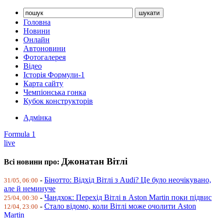
Головна
Новини
Онлайн
Автоновини
Фотогалерея
Відео
Історія Формули-1
Карта сайту
Чемпіонська гонка
Кубок конструкторів
Адмінка
Formula 1
live
Джонатан Вітлі
Всі новини про:
-
Бінотто: Відхід Вітлі з Audi? Це було неочікувано,
31/05, 06:00
але й неминуче
-
Чандхок: Перехід Вітлі в Aston Martin поки підвис
25/04, 00:30
-
Стало відомо, коли Вітлі може очолити Aston
12/04, 23:00
Martin