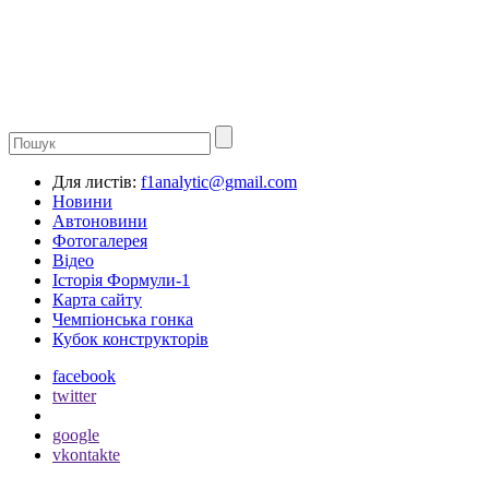
Для листів:
f1analytic@gmail.com
Новини
Автоновини
Фотогалерея
Відео
Історія Формули-1
Карта сайту
Чемпіонська гонка
Кубок конструкторів
facebook
twitter
google
vkontakte