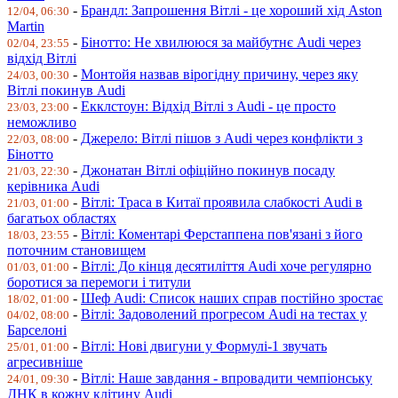
-
Брандл: Запрошення Вітлі - це хороший хід Aston
12/04, 06:30
Martin
-
Бінотто: Не хвилююся за майбутнє Audi через
02/04, 23:55
відхід Вітлі
-
Монтойя назвав вірогідну причину, через яку
24/03, 00:30
Вітлі покинув Audi
-
Екклстоун: Відхід Вітлі з Audi - це просто
23/03, 23:00
неможливо
-
Джерело: Вітлі пішов з Audi через конфлікти з
22/03, 08:00
Бінотто
-
Джонатан Вітлі офіційно покинув посаду
21/03, 22:30
керівника Audi
-
Вітлі: Траса в Китаї проявила слабкості Audi в
21/03, 01:00
багатьох областях
-
Вітлі: Коментарі Ферстаппена пов'язані з його
18/03, 23:55
поточним становищем
-
Вітлі: До кінця десятиліття Audi хоче регулярно
01/03, 01:00
боротися за перемоги і титули
-
Шеф Audi: Список наших справ постійно зростає
18/02, 01:00
-
Вітлі: Задоволений прогресом Audi на тестах у
04/02, 08:00
Барселоні
-
Вітлі: Нові двигуни у Формулі-1 звучать
25/01, 01:00
агресивніше
-
Вітлі: Наше завдання - впровадити чемпіонську
24/01, 09:30
ДНК в кожну клітину Audi