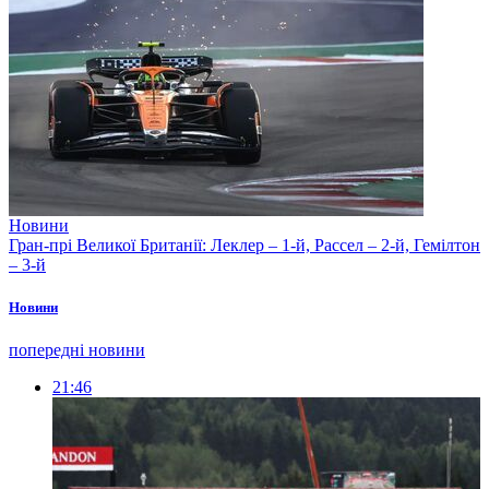
Новини
Гран-прі Великої Британії: Леклер – 1-й, Рассел – 2-й, Гемілтон
– 3-й
Новини
попередні новини
21:46