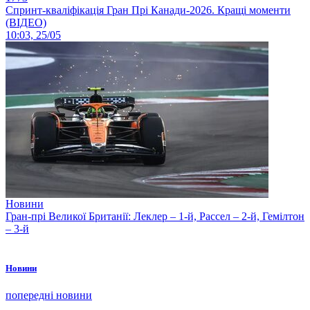
Спринт-кваліфікація Гран Прі Канади-2026. Кращі моменти
(ВІДЕО)
10:03, 25/05
Новини
Гран-прі Великої Британії: Леклер – 1-й, Рассел – 2-й, Гемілтон
– 3-й
Новини
попередні новини