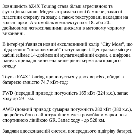
Зовнішність bZ4X Touring стала більш агресивною та
функціональною. Модель отримала нові бампери, захисні
пластини спереду та ззаду, а також текстуровані накладки на
колісні арки. Автомобіль комплектується 18- або 20-
дюймовими легкосплавними дисками в матовому чорному
виконанні.
В інтер'єрі з'явився новий ексклюзивний колір "City Moss", що
підкреслює "позашляховий" статус моделі. Центральне місце в
кабіні займає 14-дюймовий мультимедійний екран, а цифрова
панель приладів винесена вище рівня керма для кращого
огляду.
Toyota bZ4X Touring пропонується у двох версіях, обидві з
батареєю ємністю 74,7 кВт-год:
FWD (передній привод): потужність 165 кВт (224 к.с.), запас
ходу до 591 км.
AWD (повний привод): сумарна потужність 280 кВт (380 к.с.),
що робить його найпотужнішим електромобілем марки поза
спортивною лінійкою GR. Запас ходу - до 528 км.
Завдяки вдосконаленій системі попереднього підігріву батареї,