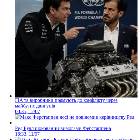
FIA та виробники прямують до конфлікту через
майбутнє двигунів
00:35, 12/07
Ред Булл шокований вимогами Ферстаппена
16:33, 11/07