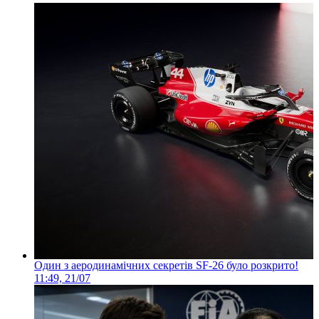
Один з аеродинамічних секретів SF-26 було розкрито!
11:49, 21/07