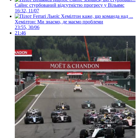
Сайнс стурбований відсутністю прогресу у Вільямс
16:32, 11/07
Хемілтон: Ми знаємо, де маємо проблеми
23:55, 30/06
21:46