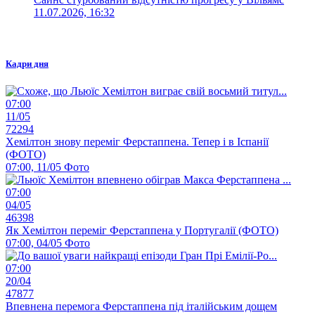
11.07.2026, 16:32
Кадри дня
07:00
11/05
72294
Хемілтон знову переміг Ферстаппена. Тепер і в Іспанії
(ФОТО)
07:00, 11/05
Фото
07:00
04/05
46398
Як Хемілтон переміг Ферстаппена у Португалії (ФОТО)
07:00, 04/05
Фото
07:00
20/04
47877
Впевнена перемога Ферстаппена під італійським дощем