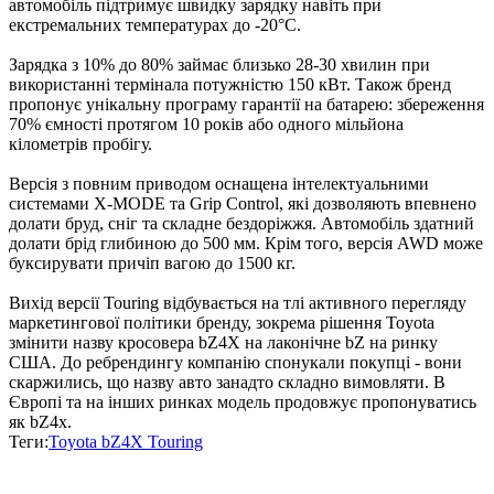
автомобіль підтримує швидку зарядку навіть при
екстремальних температурах до -20°C.
Зарядка з 10% до 80% займає близько 28-30 хвилин при
використанні термінала потужністю 150 кВт. Також бренд
пропонує унікальну програму гарантії на батарею: збереження
70% ємності протягом 10 років або одного мільйона
кілометрів пробігу.
Версія з повним приводом оснащена інтелектуальними
системами X-MODE та Grip Control, які дозволяють впевнено
долати бруд, сніг та складне бездоріжжя. Автомобіль здатний
долати брід глибиною до 500 мм. Крім того, версія AWD може
буксирувати причіп вагою до 1500 кг.
Вихід версії Touring відбувається на тлі активного перегляду
маркетингової політики бренду, зокрема рішення Toyota
змінити назву кросовера bZ4X на лаконічне bZ на ринку
США. До ребрендингу компанію спонукали покупці - вони
скаржились, що назву авто занадто складно вимовляти. В
Європі та на інших ринках модель продовжує пропонуватись
як bZ4x.
Теги:
Toyota bZ4X Touring