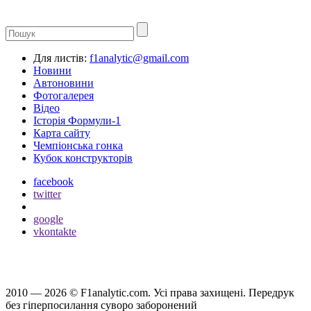
Для листів:
f1analytic@gmail.com
Новини
Автоновини
Фотогалерея
Відео
Історія Формули-1
Карта сайту
Чемпіонська гонка
Кубок конструкторів
facebook
twitter
google
vkontakte
2010 — 2026 ©
F1analytic.com.
Усi права захищенi. Передрук
без гіперпосилання суворо заборонений