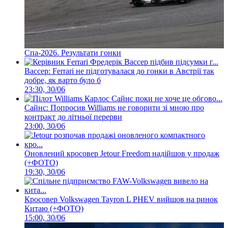
Спа-2026. Результати гонки
Вассер: Ferrari не підготувалася до гонки в Австрії так
добре, як варто було б
23:30, 30/06
Сайнс: Попросив Williams не говорити зі мною про
контракт до літньої перерви
23:00, 30/06
Оновлений кросовер Jetour Freedom надійшов у продаж
(+ФОТО)
19:30, 30/06
Кросовер Volkswagen Tayron L PHEV вийшов на ринок
Китаю (+ФОТО)
15:00, 30/06