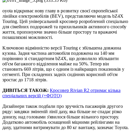
oyota відкриває нову главу в розвитку своєї європейської
лінійки електромобілів (BEV), представляючи модель bZ4X
Touring. Цей універсальний кросовер розроблений спеціально
для сімейних подорожей та прихильників активного способу
життя, пропонуючи значно більше простору та вражаючі
позашляхові можливості.
Ключовою відмінністю версії Touring є збільшена довжина
кузова. Задня частина автомобіля подовжена на 140 мм
порівняно зі стандартним bZ4X, що дозволило збільшити
об'єм багажного відділення майже на 50%. Тепер він
становить 669 літрів, що є одним із найкращих показників у
сегменті. При складених задніх сидіннях корисний об'єм
зростає до 1718 літрів.
ДИВІТЬСЯ ТАКОЖ:
Кросовер Rivian R2 отримає кілька
спеціальних версій (+ФОТО)
Дизайнери також подбали про зручність пасажирів другого
ряду: завдяки зміненій лінії даху, яка більше не спадає різко
донизу, над головами з'явилося більше вільного простору.
Додатково автомобіль оснащений міцними рейлінгами на
даху, здатними витримувати до 80 кг вантажу, зазначає Toyota.