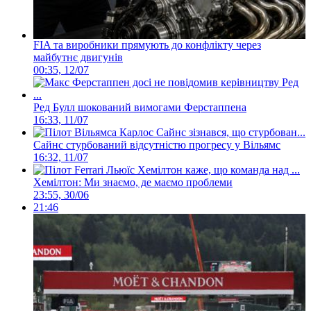
FIA та виробники прямують до конфлікту через
майбутнє двигунів
00:35, 12/07
Ред Булл шокований вимогами Ферстаппена
16:33, 11/07
Сайнс стурбований відсутністю прогресу у Вільямс
16:32, 11/07
Хемілтон: Ми знаємо, де маємо проблеми
23:55, 30/06
21:46