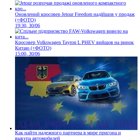
Оновлений кросовер Jetour Freedom надійшов у продаж
(+ФОТО)
19:30, 30/06
Кросовер Volkswagen Tayron L PHEV вийшов на ринок
Китаю (+ФОТО)
15:00, 30/06
Как найти надежного партнера в мире пригона и
выкупа автомобилей