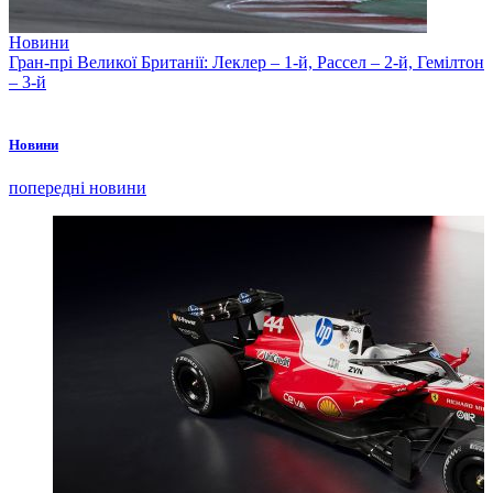
Новини
Гран-прі Великої Британії: Леклер – 1-й, Рассел – 2-й, Гемілтон
– 3-й
Новини
попередні новини