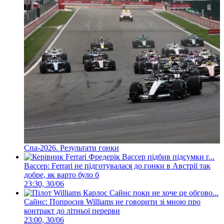
Спа-2026. Результати гонки
Вассер: Ferrari не підготувалася до гонки в Австрії так
добре, як варто було б
23:30, 30/06
Сайнс: Попросив Williams не говорити зі мною про
контракт до літньої перерви
23:00, 30/06