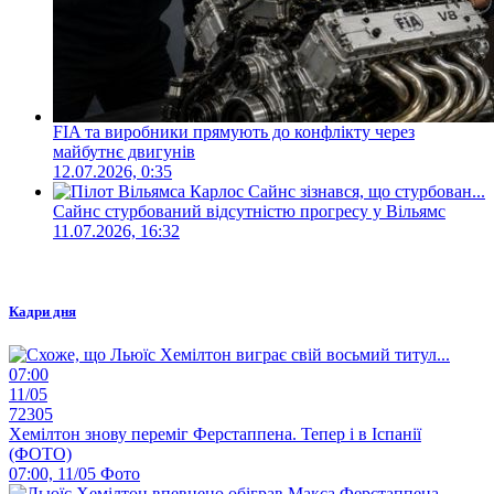
FIA та виробники прямують до конфлікту через
майбутнє двигунів
12.07.2026, 0:35
Сайнс стурбований відсутністю прогресу у Вільямс
11.07.2026, 16:32
Кадри дня
07:00
11/05
72305
Хемілтон знову переміг Ферстаппена. Тепер і в Іспанії
(ФОТО)
07:00, 11/05
Фото