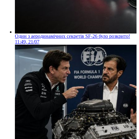
Один з аеродинамічних секретів SF-26 було розкрито!
11:49, 21/07