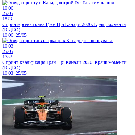
10:06
25/05
1873
Спринтерська гонка Гран Прі Канади-2026. Кращі моменти
(ВІДЕО)
10:06, 25/05
10:03
25/05
1782
Спринт-кваліфікація Гран Прі Канади-2026. Кращі моменти
(ВІДЕО)
10:03, 25/05