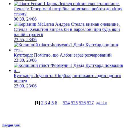
Леклер: Тепер мені потрібна виняткова робота до кінця
сезону
00:30, 24/06
Стелла: Хемілтон виграв би в Барселоні при будь-якій
нашій стратегії
23:55, 23/06
Култхард: Помітно, що Албон зараз розчарований
23:30, 23/06
Култхард: Лоусон та Ліндблад штовхають один одного
вперед
23:00, 23/06
[1]
2
3
4
5
6
...
524
525
526
527
далі »
Кадри дня