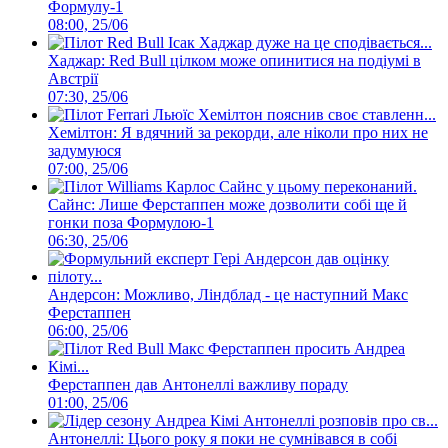
Формулу-1
08:00, 25/06
Хаджар: Red Bull цілком може опинитися на подіумі в
Австрії
07:30, 25/06
Хемілтон: Я вдячний за рекорди, але ніколи про них не
задумуюся
07:00, 25/06
Сайнс: Лише Ферстаппен може дозволити собі ще й
гонки поза Формулою-1
06:30, 25/06
Андерсон: Можливо, Ліндблад - це наступний Макс
Ферстаппен
06:00, 25/06
Ферстаппен дав Антонеллі важливу пораду
01:00, 25/06
Антонеллі: Цього року я поки не сумнівався в собі