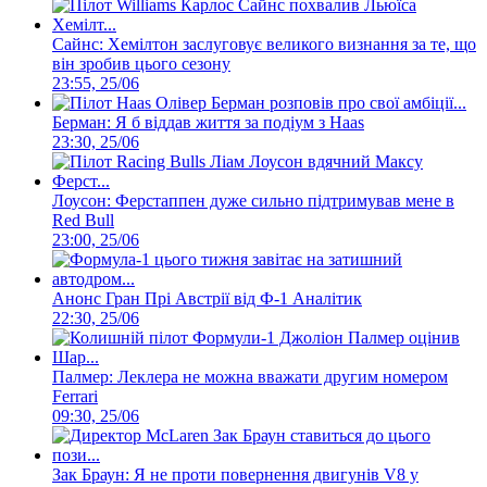
Сайнс: Хемілтон заслуговує великого визнання за те, що
він зробив цього сезону
23:55, 25/06
Берман: Я б віддав життя за подіум з Haas
23:30, 25/06
Лоусон: Ферстаппен дуже сильно підтримував мене в
Red Bull
23:00, 25/06
Анонс Гран Прі Австрії від Ф-1 Аналітик
22:30, 25/06
Палмер: Леклера не можна вважати другим номером
Ferrari
09:30, 25/06
Зак Браун: Я не проти повернення двигунів V8 у