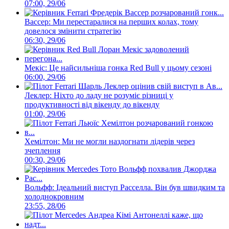
07:00, 29/06
Вассер: Ми перестаралися на перших колах, тому
довелося змінити стратегію
06:30, 29/06
Мекіс: Це найсильніша гонка Red Bull у цьому сезоні
06:00, 29/06
Леклер: Ніхто до ладу не розуміє різниці у
продуктивності від вікенду до вікенду
01:00, 29/06
Хемілтон: Ми не могли наздогнати лідерів через
зчеплення
00:30, 29/06
Вольфф: Ідеальний виступ Расселла. Він був швидким та
холоднокровним
23:55, 28/06