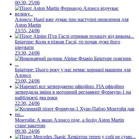
00:30, 25/06
Алонсо: Ньюї вже думає про наступні оновлення для
Aston Martin
23:55, 24/06
Бріаторе: Коли я пізнав Гаслі, то почав дуже його
цінувати
23:30, 24/06
Бріаторе: Цього року у нас немає хорошої машини для
Алонсо
23:00, 24/06
FIA офіційно
затвердила зміни в моторний регламент Формули-1 на
найближчі два роки
22:30, 24/06
Монтойя: А якщо Алонсо піде, а болід Aston Martin
стане ракетою
09:30, 24/06