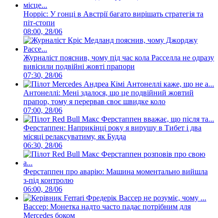
Норріс: У гонці в Австрії багато вирішать стратегія та
піт-стопи
08:00, 28/06
Журналіст пояснив, чому під час кола Расселла не одразу
вивісили подвійні жовті прапори
07:30, 28/06
Антонеллі: Мені здалося, що це подвійний жовтий
прапор, тому я перервав своє швидке коло
07:00, 28/06
Ферстаппен: Наприкінці року я вирушу в Тибет і два
місяці релаксуватиму, як Будда
06:30, 28/06
Ферстаппен про аварію: Машина моментально вийшла
з-під контролю
06:00, 28/06
Вассер: Монетка надто часто падає потрібним для
Mercedes боком