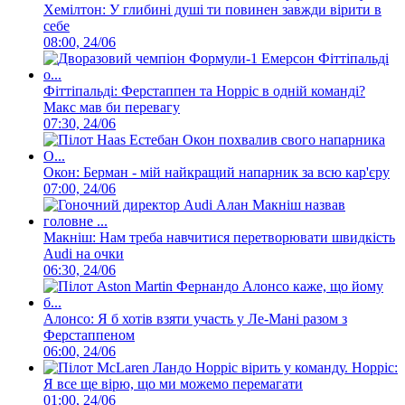
Хемілтон: У глибині душі ти повинен завжди вірити в
себе
08:00, 24/06
Фіттіпальді: Ферстаппен та Норріс в одній команді?
Макс мав би перевагу
07:30, 24/06
Окон: Берман - мій найкращий напарник за всю кар'єру
07:00, 24/06
Макніш: Нам треба навчитися перетворювати швидкість
Audi на очки
06:30, 24/06
Алонсо: Я б хотів взяти участь у Ле-Мані разом з
Ферстаппеном
06:00, 24/06
Норріс:
Я все ще вірю, що ми можемо перемагати
01:00, 24/06