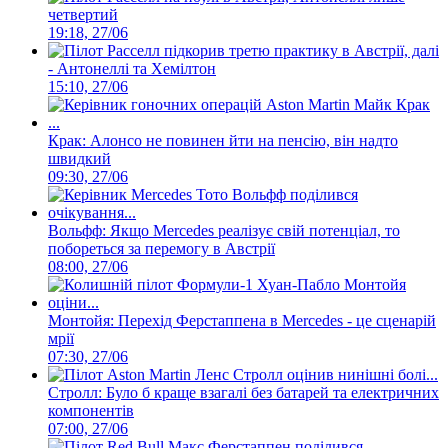
четвертий
19:18, 27/06
Расселл підкорив третю практику в Австрії, далі
- Антонеллі та Хемілтон
15:10, 27/06
Крак: Алонсо не повинен йти на пенсію, він надто
швидкий
09:30, 27/06
Вольфф: Якщо Mercedes реалізує свій потенціал, то
побореться за перемогу в Австрії
08:00, 27/06
Монтойя: Перехід Ферстаппена в Mercedes - це сценарій
мрії
07:30, 27/06
Стролл: Було б краще взагалі без батарей та електричних
компонентів
07:00, 27/06