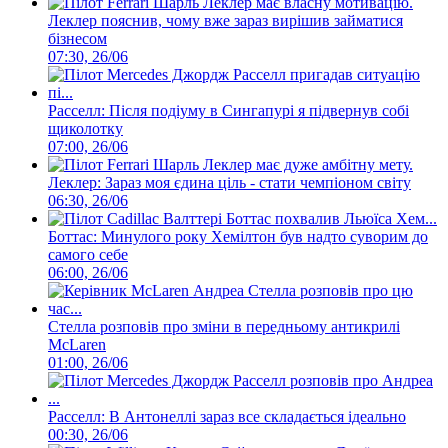
Леклер пояснив, чому вже зараз вирішив займатися
бізнесом
07:30, 26/06
Расселл: Після подіуму в Сингапурі я підвернув собі
щиколотку
07:00, 26/06
Леклер: Зараз моя єдина ціль - стати чемпіоном світу
06:30, 26/06
Боттас: Минулого року Хемілтон був надто суворим до
самого себе
06:00, 26/06
Стелла розповів про зміни в передньому антикрилі
McLaren
01:00, 26/06
Расселл: В Антонеллі зараз все складається ідеально
00:30, 26/06