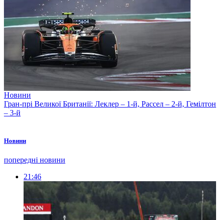
Новини
Гран-прі Великої Британії: Леклер – 1-й, Рассел – 2-й, Гемілтон
– 3-й
Новини
попередні новини
21:46