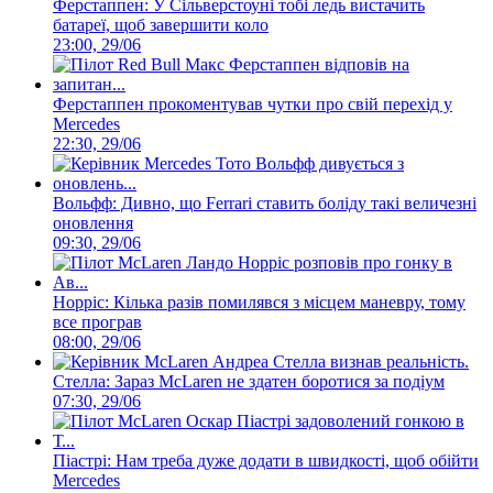
Ферстаппен: У Сільверстоуні тобі ледь вистачить
батареї, щоб завершити коло
23:00, 29/06
Ферстаппен прокоментував чутки про свій перехід у
Mercedes
22:30, 29/06
Вольфф: Дивно, що Ferrari ставить боліду такі величезні
оновлення
09:30, 29/06
Норріс: Кілька разів помилявся з місцем маневру, тому
все програв
08:00, 29/06
Стелла: Зараз McLaren не здатен боротися за подіум
07:30, 29/06
Піастрі: Нам треба дуже додати в швидкості, щоб обійти
Mercedes