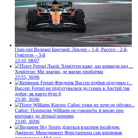
Гран-прі Великої Британії: Леклер – 1-й, Рассел – 2-й,
Гемілтон – 3-й
13:10, 08/07
Хемілтон: Ми знаємо, де маємо проблеми
23:55, 30/06
Вассер: Ferrari не підготувалася до гонки в Австрії так
добре, як варто було б
23:30, 30/06
Сайнс: Попросив Williams не говорити зі мною про
контракт до літньої перерви
23:00, 30/06
Джерело: Менеджмент Ферстаппена сам ініціював