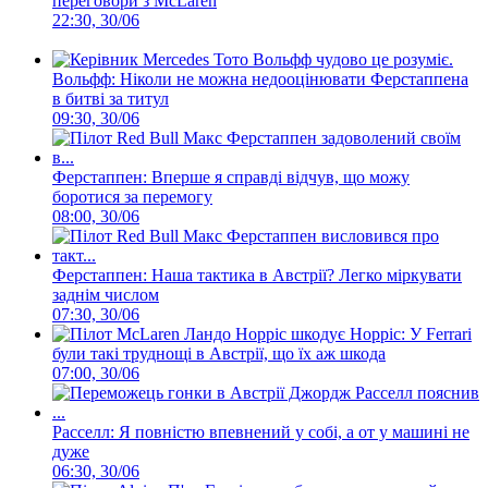
переговори з McLaren
22:30, 30/06
Вольфф: Ніколи не можна недооцінювати Ферстаппена
в битві за титул
09:30, 30/06
Ферстаппен: Вперше я справді відчув, що можу
боротися за перемогу
08:00, 30/06
Ферстаппен: Наша тактика в Австрії? Легко міркувати
заднім числом
07:30, 30/06
Норріс: У Ferrari
були такі труднощі в Австрії, що їх аж шкода
07:00, 30/06
Расселл: Я повністю впевнений у собі, а от у машині не
дуже
06:30, 30/06