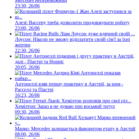
Mercedes непереможний
23:30, 26/06
Алезі: Вассеру треба дозволити продовжувати роботу
23:00, 26/06
Лоусон: Ніколи не зможу відплатити своїй сім'ї за їхні
жертви
22:30, 26/06
Антонеллі підкорив і другу практику в Австрії,
далі - Піастрі та Норріс
20:05, 26/06
Антонеллі взяв першу практику в Австрії, за ним -
Расселл та Піастрі
16:23, 26/06
Хемілтон: Зараз я не думаю про восьмий титул
09:30, 26/06
Марко: Mercedes залишається фаворитом етапу в Австрії
08:00, 26/06