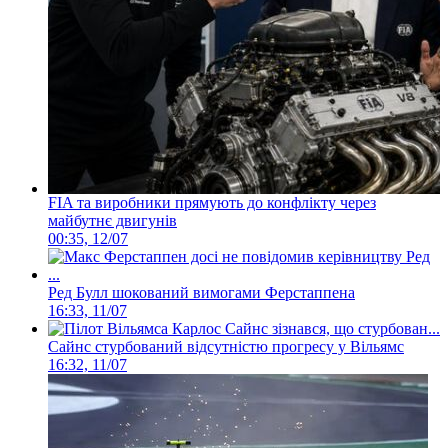
FIA та виробники прямують до конфлікту через
майбутнє двигунів
00:35, 12/07
Ред Булл шокований вимогами Ферстаппена
16:33, 11/07
Сайнс стурбований відсутністю прогресу у Вільямс
16:32, 11/07