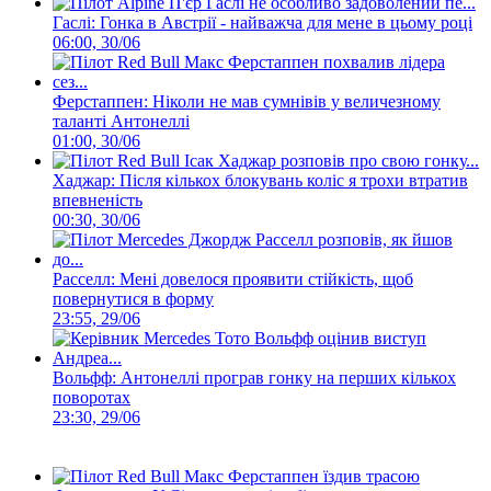
Гаслі: Гонка в Австрії - найважча для мене в цьому році
06:00, 30/06
Ферстаппен: Ніколи не мав сумнівів у величезному
таланті Антонеллі
01:00, 30/06
Хаджар: Після кількох блокувань коліс я трохи втратив
впевненість
00:30, 30/06
Расселл: Мені довелося проявити стійкість, щоб
повернутися в форму
23:55, 29/06
Вольфф: Антонеллі програв гонку на перших кількох
поворотах
23:30, 29/06