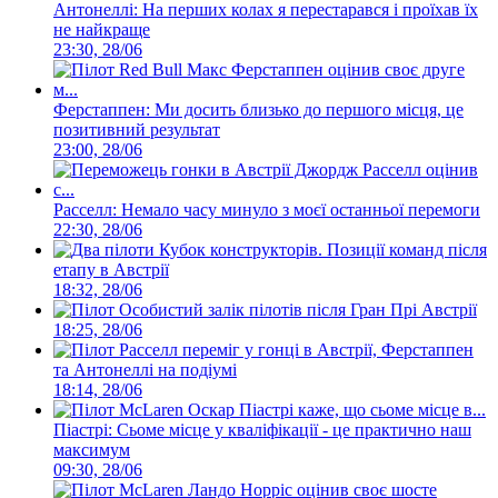
Антонеллі: На перших колах я перестарався і проїхав їх
не найкраще
23:30, 28/06
Ферстаппен: Ми досить близько до першого місця, це
позитивний результат
23:00, 28/06
Расселл: Немало часу минуло з моєї останньої перемоги
22:30, 28/06
Кубок конструкторів. Позиції команд після
етапу в Австрії
18:32, 28/06
Особистий залік пілотів після Гран Прі Австрії
18:25, 28/06
Расселл переміг у гонці в Австрії, Ферстаппен
та Антонеллі на подіумі
18:14, 28/06
Піастрі: Сьоме місце у кваліфікації - це практично наш
максимум
09:30, 28/06