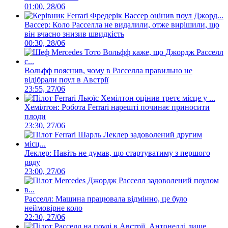
01:00, 28/06
Вассер: Коло Расселла не видалили, отже вирішили, що
він вчасно знизив швидкість
00:30, 28/06
Вольфф пояснив, чому в Расселла правильно не
відібрали поул в Австрії
23:55, 27/06
Хемілтон: Робота Ferrari нарешті починає приносити
плоди
23:30, 27/06
Леклер: Навіть не думав, що стартуватиму з першого
ряду
23:00, 27/06
Расселл: Машина працювала відмінно, це було
неймовірне коло
22:30, 27/06
Расселл на поулі в Австрії, Антонеллі лише