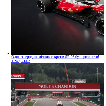
Один з аеродинамічних секретів SF-26 було розкрито!
11:49, 21/07