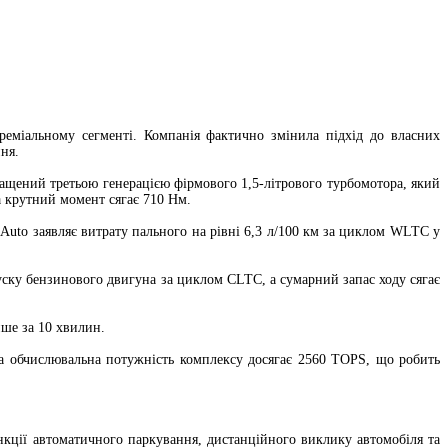
реміальному сегменті. Компанія фактично змінила підхід до власних
ня.
ащений третьою генерацією фірмового 1,5-літрового турбомотора, який
а крутний момент сягає 710 Нм.
 Auto заявляє витрату пального на рівні 6,3 л/100 км за циклом WLTC у
уску бензинового двигуна за циклом CLTC, а сумарний запас ходу сягає
ше за 10 хвилин.
на обчислювальна потужність комплексу досягає 2560 TOPS, що робить
нкції автоматичного паркування, дистанційного виклику автомобіля та