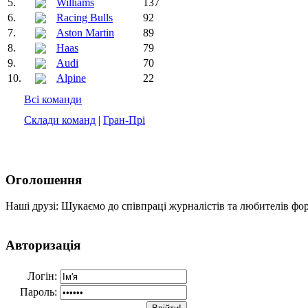
5.
Williams
137
6.
Racing Bulls
92
7.
Aston Martin
89
8.
Haas
79
9.
Audi
70
10.
Alpine
22
Всі команди
Склади команд
|
Гран-Прі
Оголошення
Наші друзі: Шукаємо до співпраці журналістів та любителів фо
Авторизація
Логін:
Пароль: