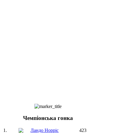
Чемпіонська гонка
1.
Ландо Норріс
423