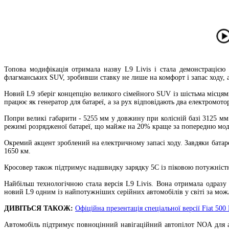
Топова модифікація отримала назву L9 Livis і стала демонстрацією
флагманських SUV, зробивши ставку не лише на комфорт і запас ходу, а
Новий L9 зберіг концепцію великого сімейного SUV із шістьма місцям
працює як генератор для батареї, а за рух відповідають два електромо
Попри великі габарити - 5255 мм у довжину при колісній базі 3125 мм 
режимі розрядженої батареї, що майже на 20% краще за попередню мод
Окремий акцент зроблений на електричному запасі ходу. Завдяки батар
1650 км.
Кросовер також підтримує надшвидку зарядку 5C із піковою потужніст
Найбільш технологічною стала версія L9 Livis. Вона отримала одраз
новий L9 одним із найпотужніших серійних автомобілів у світі за мо
ДИВІТЬСЯ ТАКОЖ:
Офіційна презентація спеціальної версії Fiat 50
Автомобіль підтримує повноцінний навігаційний автопілот NOA для ав