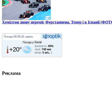
Хемілтон знову переміг Ферстаппена. Тепер і в Іспанії (ФОТ
Погода
08.08.26, вдень
Києві
Погода у
вологість:
69%
+20°
тиск:
748 мм
вітер:
5 м/с,
Реклама