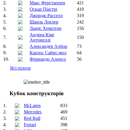
2.
Макс Ферстаппен
421
3.
Оскар Піастрі
410
4.
Джордж Расселл
319
5.
Шарль Леклер
242
6.
Льюїс Хемілтон
156
Андреа Кімі
7.
150
Антонеллі
8.
Александер Албон
73
9.
Карлос Сайнс-мол
64
10.
Фернандо Алонсо
56
Всі пілоти
Кубок конструкторів
1.
McLaren
833
2.
Mercedes
469
3.
Red Bull
451
4.
Ferrari
398