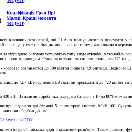
(ВІДЕО)
Кваліфікація Гран Прі
Маямі. Кращі моменти
(ВІДЕО)
 всіх ключових технологій, які Li Auto планує активно просувати у п
 й на складну електроніку, активне шасі та системи автономного керуван
и та гібридною силовою установкою типу range extender. Автомобіль осн
тори з повним приводом. Сукупна потужність системи становить 571 к.с., 
- кросовер розганяється до 100 км/год лише за 4,9 секунди. Водночас Li
ель.
еї ємністю 72,7 кВт-год новий L9 здатний проїжджати до 420 км без зап
ю 420 кВт. За даними виробника, зарядити батарею з 10 до 80% можна ли
у чотири лідари та дві фірмові 5-нанометрові системи Mach 100. Сукуп
жливостями обробки даних.
0 Dolcevita (+ФОТО)
томагістралей, міських доріг і кільцевих розв'язок. Також заявлені фу