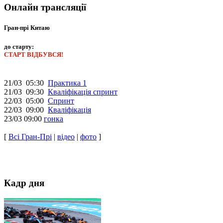
Онлайн трансляції
Гран-прі Китаю
до старту:
СТАРТ ВІДБУВСЯ!
21/03 05:30
Практика 1
21/03 09:30
Кваліфікація спринт
22/03 05:00
Спринт
22/03 09:00
Кваліфікація
23/03 09:00
гонка
[
Всі Гран-Прі
|
відео
|
фото
]
Кадр дня