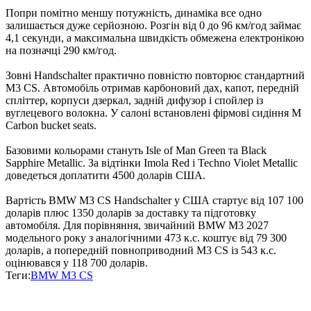
Попри помітно меншу потужність, динаміка все одно
залишається дуже серйозною. Розгін від 0 до 96 км/год займає
4,1 секунди, а максимальна швидкість обмежена електронікою
на позначці 290 км/год.
Зовні Handschalter практично повністю повторює стандартний
M3 CS. Автомобіль отримав карбоновий дах, капот, передній
спліттер, корпуси дзеркал, задній дифузор і спойлер із
вуглецевого волокна. У салоні встановлені фірмові сидіння M
Carbon bucket seats.
Базовими кольорами стануть Isle of Man Green та Black
Sapphire Metallic. За відтінки Imola Red і Techno Violet Metallic
доведеться доплатити 4500 доларів США.
Вартість BMW M3 CS Handschalter у США стартує від 107 100
доларів плюс 1350 доларів за доставку та підготовку
автомобіля. Для порівняння, звичайний BMW M3 2027
модельного року з аналогічними 473 к.с. коштує від 79 300
доларів, а попередній повноприводний M3 CS із 543 к.с.
оцінювався у 118 700 доларів.
Теги:
BMW M3 CS