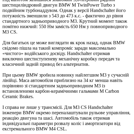
шестициліндровий двигун BMW M TwinPower Turbo з
подвійним турбонаддувом. Однак у версії Handschalter його
потужність зменшили з 543 до 473 к.с. - фактично до рівня
стандартного задньоприводного M3. Крутний момент також
помітно нижчий: 550 Нм замість 650 Нм у повноприводного
M3 CS.
Для багатьох це може виглядати як крок назад, однак BMW
свідомо пішла на такий компроміс заради максимально
«чистого» водійського досвіду. Handschalter отримав
виключно шестиступеневу механічну коробку передач та
класичний задній привод без альтернатив.
При цьому BMW зробила новинку найлегшим M3 у сучасній
лінійці. Маса автомобіля приблизно на 34 кг менша навіть
порівняно зі стандартним задньоприводним M3 із
встановленими карбон-керамічними гальмами M Carbon
Ceramic Brakes.
І справа не лише у трансмісії. Для M3 CS Handschalter
інженери BMW окремо переналаштували рульове управління,
реакцію двигуна та шасі. Автомобіль також отримав
індивідуальні параметри розвалу коліс і амортизатори від
екстремального BMW M4 CSL.