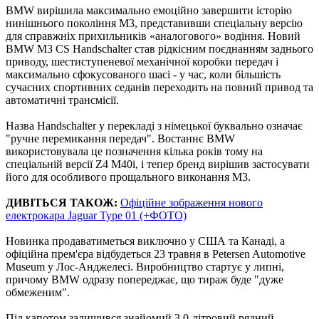
BMW вирішила максимально емоційно завершити історію
нинішнього покоління M3, представивши спеціальну версію
для справжніх прихильників «аналогового» водіння. Новий
BMW M3 CS Handschalter став рідкісним поєднанням заднього
приводу, шестиступеневої механічної коробки передач і
максимально сфокусованого шасі - у час, коли більшість
сучасних спортивних седанів переходить на повний привод та
автоматичні трансмісії.
Назва Handschalter у перекладі з німецької буквально означає
"ручне перемикання передач". Востаннє BMW
використовувала це позначення кілька років тому на
спеціальній версії Z4 M40i, і тепер бренд вирішив застосувати
його для особливого прощального виконання M3.
ДИВІТЬСЯ ТАКОЖ:
Офіційне зображення нового
електрокара Jaguar Type 01 (+ФОТО)
Новинка продаватиметься виключно у США та Канаді, а
офіційна прем'єра відбудеться 23 травня в Petersen Automotive
Museum у Лос-Анджелесі. Виробництво стартує у липні,
причому BMW одразу попереджає, що тираж буде "дуже
обмеженим".
Під капотом залишився знайомий 3,0-літровий рядний