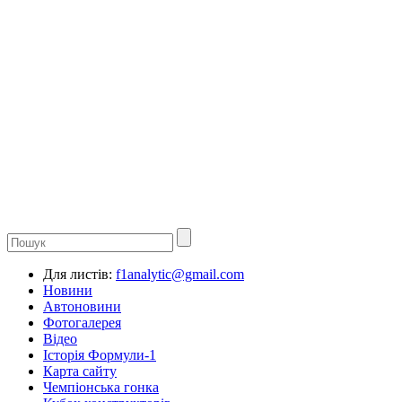
Для листів:
f1analytic@gmail.com
Новини
Автоновини
Фотогалерея
Відео
Історія Формули-1
Карта сайту
Чемпіонська гонка