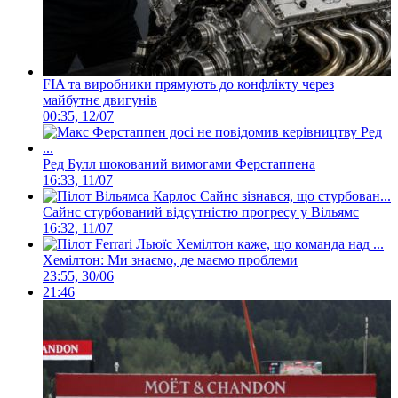
FIA та виробники прямують до конфлікту через
майбутнє двигунів
00:35, 12/07
Ред Булл шокований вимогами Ферстаппена
16:33, 11/07
Сайнс стурбований відсутністю прогресу у Вільямс
16:32, 11/07
Хемілтон: Ми знаємо, де маємо проблеми
23:55, 30/06
21:46