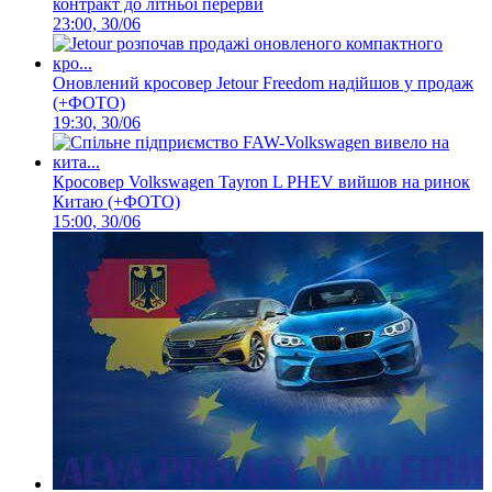
контракт до літньої перерви
23:00, 30/06
Оновлений кросовер Jetour Freedom надійшов у продаж
(+ФОТО)
19:30, 30/06
Кросовер Volkswagen Tayron L PHEV вийшов на ринок
Китаю (+ФОТО)
15:00, 30/06