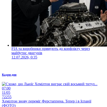
FIA та виробники прямують до конфлікту через
майбутнє двигунів
12.07.2026, 0:35
Кадри дня
07:00
11/05
72255
Хемілтон знову переміг Ферстаппена. Тепер і в Іспанії
(ФОТО)