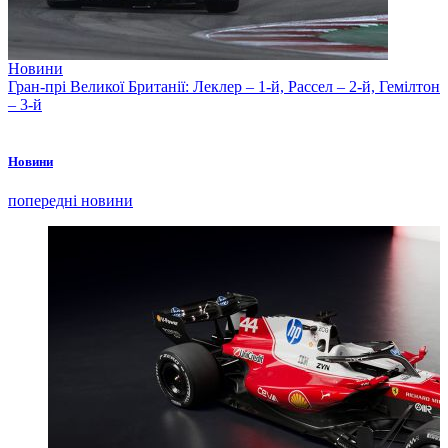
Новини
Гран-прі Великої Британії: Леклер – 1-й, Рассел – 2-й, Гемілтон
– 3-й
Новини
попередні новини