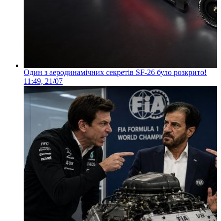
Один з аеродинамічних секретів SF-26 було розкрито!
11:49, 21/07