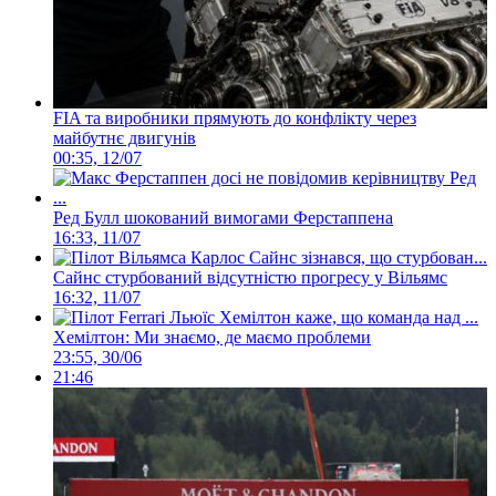
FIA та виробники прямують до конфлікту через
майбутнє двигунів
00:35, 12/07
Ред Булл шокований вимогами Ферстаппена
16:33, 11/07
Сайнс стурбований відсутністю прогресу у Вільямс
16:32, 11/07
Хемілтон: Ми знаємо, де маємо проблеми
23:55, 30/06
21:46