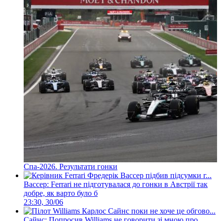
Спа-2026. Результати гонки
Вассер: Ferrari не підготувалася до гонки в Австрії так
добре, як варто було б
23:30, 30/06
Сайнс: Попросив Williams не говорити зі мною про