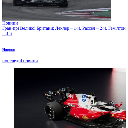
Новини
Гран-прі Великої Британії: Леклер – 1-й, Рассел – 2-й, Гемілтон
– 3-й
Новини
попередні новини