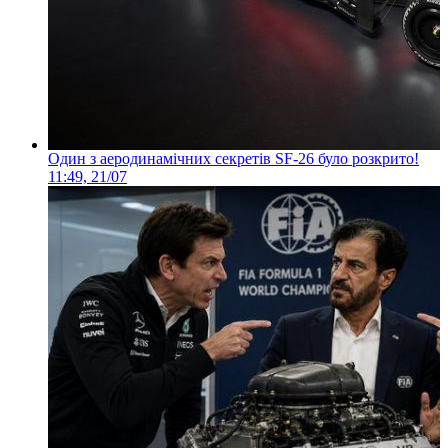
Один з аеродинамічних секретів SF-26 було розкрито!
11:49, 21/07