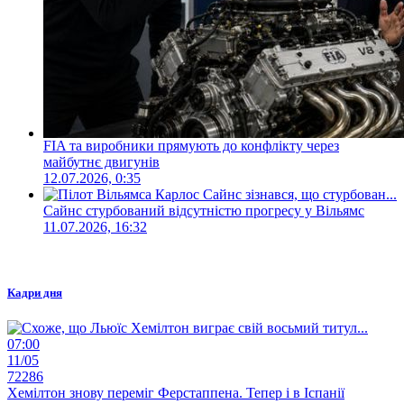
FIA та виробники прямують до конфлікту через
майбутнє двигунів
12.07.2026, 0:35
Сайнс стурбований відсутністю прогресу у Вільямс
11.07.2026, 16:32
Кадри дня
07:00
11/05
72286
Хемілтон знову переміг Ферстаппена. Тепер і в Іспанії