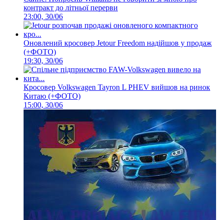
контракт до літньої перерви
23:00, 30/06
Оновлений кросовер Jetour Freedom надійшов у продаж
(+ФОТО)
19:30, 30/06
Кросовер Volkswagen Tayron L PHEV вийшов на ринок
Китаю (+ФОТО)
15:00, 30/06