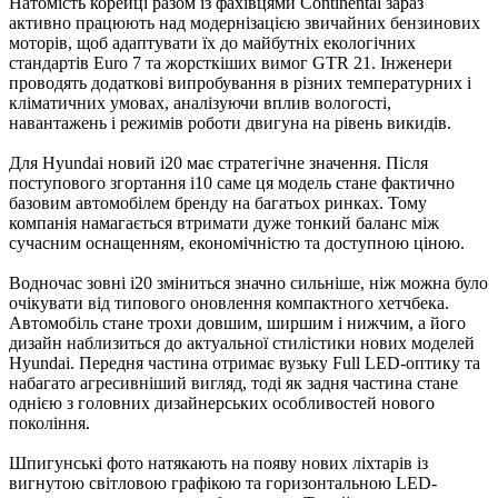
Натомість корейці разом із фахівцями Continental зараз
активно працюють над модернізацією звичайних бензинових
моторів, щоб адаптувати їх до майбутніх екологічних
стандартів Euro 7 та жорсткіших вимог GTR 21. Інженери
проводять додаткові випробування в різних температурних і
кліматичних умовах, аналізуючи вплив вологості,
навантажень і режимів роботи двигуна на рівень викидів.
Для Hyundai новий i20 має стратегічне значення. Після
поступового згортання i10 саме ця модель стане фактично
базовим автомобілем бренду на багатьох ринках. Тому
компанія намагається втримати дуже тонкий баланс між
сучасним оснащенням, економічністю та доступною ціною.
Водночас зовні i20 зміниться значно сильніше, ніж можна було
очікувати від типового оновлення компактного хетчбека.
Автомобіль стане трохи довшим, ширшим і нижчим, а його
дизайн наблизиться до актуальної стилістики нових моделей
Hyundai. Передня частина отримає вузьку Full LED-оптику та
набагато агресивніший вигляд, тоді як задня частина стане
однією з головних дизайнерських особливостей нового
покоління.
Шпигунські фото натякають на появу нових ліхтарів із
вигнутою світловою графікою та горизонтальною LED-