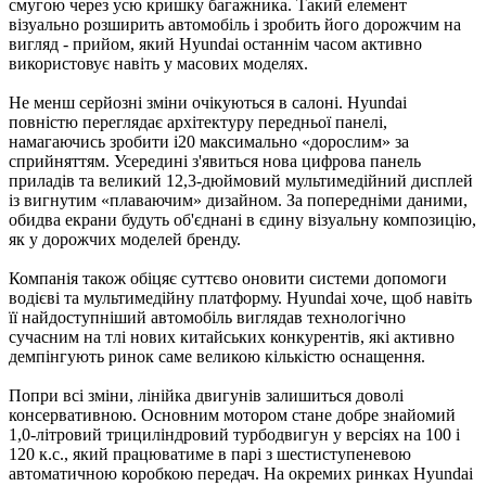
смугою через усю кришку багажника. Такий елемент
візуально розширить автомобіль і зробить його дорожчим на
вигляд - прийом, який Hyundai останнім часом активно
використовує навіть у масових моделях.
Не менш серйозні зміни очікуються в салоні. Hyundai
повністю переглядає архітектуру передньої панелі,
намагаючись зробити i20 максимально «дорослим» за
сприйняттям. Усередині з'явиться нова цифрова панель
приладів та великий 12,3-дюймовий мультимедійний дисплей
із вигнутим «плаваючим» дизайном. За попередніми даними,
обидва екрани будуть об'єднані в єдину візуальну композицію,
як у дорожчих моделей бренду.
Компанія також обіцяє суттєво оновити системи допомоги
водієві та мультимедійну платформу. Hyundai хоче, щоб навіть
її найдоступніший автомобіль виглядав технологічно
сучасним на тлі нових китайських конкурентів, які активно
демпінгують ринок саме великою кількістю оснащення.
Попри всі зміни, лінійка двигунів залишиться доволі
консервативною. Основним мотором стане добре знайомий
1,0-літровий трициліндровий турбодвигун у версіях на 100 і
120 к.с., який працюватиме в парі з шестиступеневою
автоматичною коробкою передач. На окремих ринках Hyundai