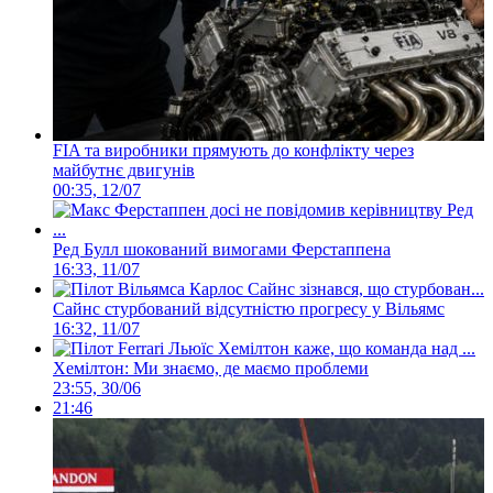
FIA та виробники прямують до конфлікту через
майбутнє двигунів
00:35, 12/07
Ред Булл шокований вимогами Ферстаппена
16:33, 11/07
Сайнс стурбований відсутністю прогресу у Вільямс
16:32, 11/07
Хемілтон: Ми знаємо, де маємо проблеми
23:55, 30/06
21:46