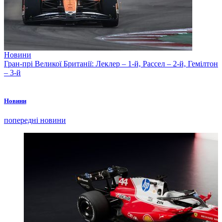
Новини
Гран-прі Великої Британії: Леклер – 1-й, Рассел – 2-й, Гемілтон
– 3-й
Новини
попередні новини