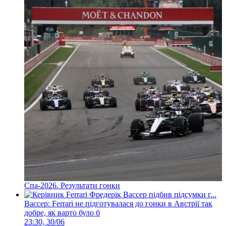
Спа-2026. Результати гонки
Вассер: Ferrari не підготувалася до гонки в Австрії так
добре, як варто було б
23:30, 30/06