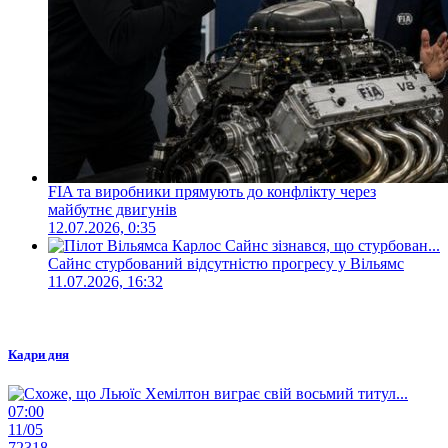
FIA та виробники прямують до конфлікту через
майбутнє двигунів
12.07.2026, 0:35
Сайнс стурбований відсутністю прогресу у Вільямс
11.07.2026, 16:32
Кадри дня
07:00
11/05
72318