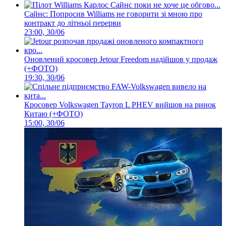
Сайнс: Попросив Williams не говорити зі мною про
контракт до літньої перерви
23:00, 30/06
Оновлений кросовер Jetour Freedom надійшов у продаж
(+ФОТО)
19:30, 30/06
Кросовер Volkswagen Tayron L PHEV вийшов на ринок
Китаю (+ФОТО)
15:00, 30/06