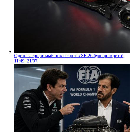
Один з аеродинамічних секретів SF-26 було розкрито!
11:49, 21/07