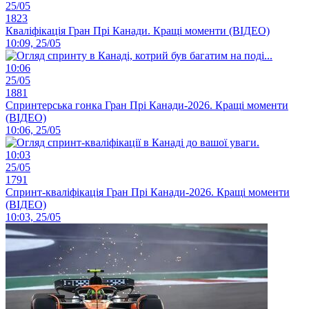
25/05
1823
Кваліфікація Гран Прі Канади. Кращі моменти (ВІДЕО)
10:09, 25/05
10:06
25/05
1881
Спринтерська гонка Гран Прі Канади-2026. Кращі моменти
(ВІДЕО)
10:06, 25/05
10:03
25/05
1791
Спринт-кваліфікація Гран Прі Канади-2026. Кращі моменти
(ВІДЕО)
10:03, 25/05