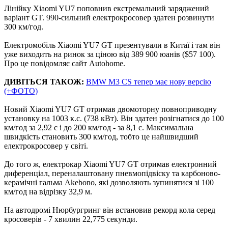
Лінійку Xiaomi YU7 поповнив екстремальний заряджений
варіант GT. 990-сильний електрокросовер здатен розвинути
300 км/год.
Електромобіль Xiaomi YU7 GT презентували в Китаї і там він
уже виходить на ринок за ціною від 389 900 юанів ($57 100).
Про це повідомляє сайт Autohome.
ДИВІТЬСЯ ТАКОЖ:
BMW M3 CS тепер має нову версію
(+ФОТО)
Новий Xiaomi YU7 GT отримав двомоторну повноприводну
установку на 1003 к.с. (738 кВт). Він здатен розігнатися до 100
км/год за 2,92 с і до 200 км/год - за 8,1 с. Максимальна
швидкість становить 300 км/год, тобто це найшвидший
електрокросовер у світі.
До того ж, електрокар Xiaomi YU7 GT отримав електронний
диференціал, переналаштовану пневмопідвіску та карбоново-
керамічні гальма Akebono, які дозволяють зупинятися зі 100
км/год на відрізку 32,9 м.
На автодромі Нюрбургринг він встановив рекорд кола серед
кросоверів - 7 хвилин 22,775 секунди.