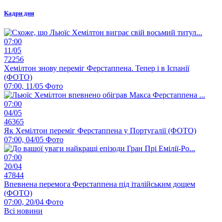
Кадри дня
07:00
11/05
72256
Хемілтон знову переміг Ферстаппена. Тепер і в Іспанії
(ФОТО)
07:00, 11/05
Фото
07:00
04/05
46365
Як Хемілтон переміг Ферстаппена у Португалії (ФОТО)
07:00, 04/05
Фото
07:00
20/04
47844
Впевнена перемога Ферстаппена під італійським дощем
(ФОТО)
07:00, 20/04
Фото
Всі новини