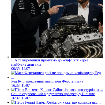
FIA та виробники прямують до конфлікту через
майбутнє двигунів
00:35, 12/07
Ред Булл шокований вимогами Ферстаппена
16:33, 11/07
Сайнс стурбований відсутністю прогресу у Вільямс
16:32, 11/07