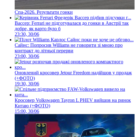
Спа-2026. Результати гонки
Вассер: Ferrari не підготувалася до гонки в Австрії так
добре, як варто було б
23:30, 30/06
Сайнс: Попросив Williams не говорити зі мною про
контракт до літньої перерви
23:00, 30/06
Оновлений кросовер Jetour Freedom надійшов у продаж
(+ФОТО)
19:30, 30/06
Кросовер Volkswagen Tayron L PHEV вийшов на ринок
Китаю (+ФОТО)
15:00, 30/06