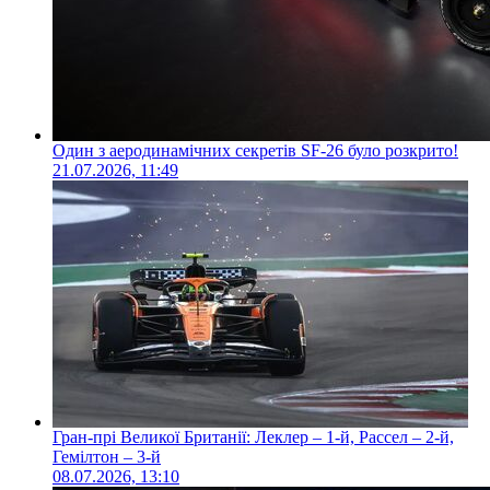
Один з аеродинамічних секретів SF-26 було розкрито!
21.07.2026, 11:49
Гран-прі Великої Британії: Леклер – 1-й, Рассел – 2-й,
Гемілтон – 3-й
08.07.2026, 13:10