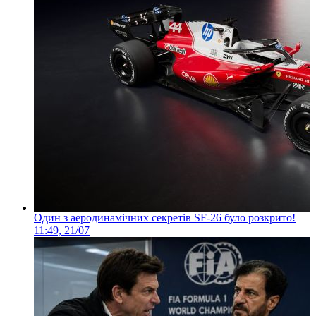
Один з аеродинамічних секретів SF-26 було розкрито!
11:49, 21/07