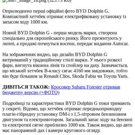
Оприлюднено перші офіційні фото BYD Dolphin G.
Компактний хетчбек отримає електрифіковану установку із
запасом ходу 1000 км.
Новий BYD Dolphin G - перша модель марки, створена
спеціально для європейського ринку. Його презентують у
липні, а продажі почнуться восени, передає видання Autocar.
На зображеннях видно, що дизайн BYD Dolphin G
витриманий у традиційному стилі марки. У нього розкосі
фари, вигнута віконна лінія та спойлер на даху. Зазначається,
що міський хетчбек В-класу сягає 4160 мм завдовжки, тобто
він буде більшим за Renault Clios, Skoda Fabia чи Toyota Yaris.
ДИВІТЬСЯ ТАКОЖ:
Кросовер Subaru Forester отримав
бюджетну версію (+ФОТО)
Подробиці та характеристики BYD Dolphin G поки тримають
у секреті. Відомо, що хетчбек отримає передньоприводну
плагін-гібридну установку DM-i з 1,5-літровим бензиновим
двигуном та електромотором. Загальний запас ходу на бензині
та електротязі сягне приблизно 1000 км. Також видно, що авто
має панорамний дах і камери кругового огляду.