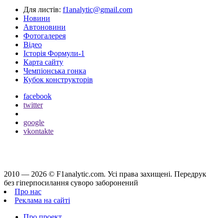
Для листів:
f1analytic@gmail.com
Новини
Автоновини
Фотогалерея
Відео
Історія Формули-1
Карта сайту
Чемпіонська гонка
Кубок конструкторів
facebook
twitter
google
vkontakte
2010 — 2026 ©
F1analytic.com.
Усi права захищенi. Передрук
без гіперпосилання суворо заборонений
Про нас
Реклама на сайті
Про проект