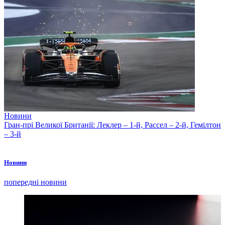
Новини
Гран-прі Великої Британії: Леклер – 1-й, Рассел – 2-й, Гемілтон
– 3-й
Новини
попередні новини