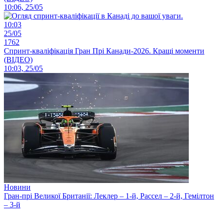
10:06, 25/05
10:03
25/05
1762
Спринт-кваліфікація Гран Прі Канади-2026. Кращі моменти
(ВІДЕО)
10:03, 25/05
Новини
Гран-прі Великої Британії: Леклер – 1-й, Рассел – 2-й, Гемілтон
– 3-й