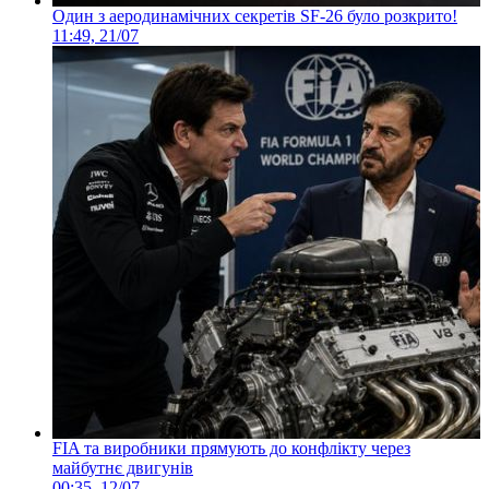
Один з аеродинамічних секретів SF-26 було розкрито!
11:49, 21/07
FIA та виробники прямують до конфлікту через
майбутнє двигунів
00:35, 12/07