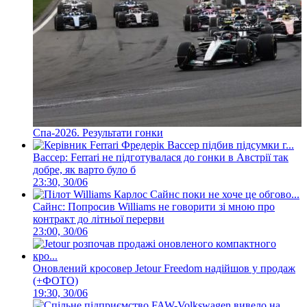
Спа-2026. Результати гонки
Вассер: Ferrari не підготувалася до гонки в Австрії так
добре, як варто було б
23:30, 30/06
Сайнс: Попросив Williams не говорити зі мною про
контракт до літньої перерви
23:00, 30/06
Оновлений кросовер Jetour Freedom надійшов у продаж
(+ФОТО)
19:30, 30/06