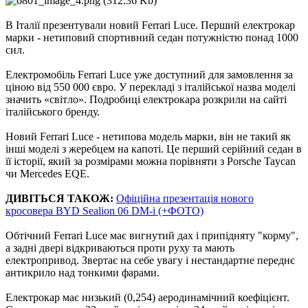
В Італії презентували новий Ferrari Luce. Перший електрокар
марки - нетиповий спортивний седан потужністю понад 1000
сил.
Електромобіль Ferrari Luce уже доступний для замовлення за
ціною від 550 000 євро. У перекладі з італійської назва моделі
значить «світло». Подробиці електрокара розкрили на сайті
італійського бренду.
Новий Ferrari Luce - нетипова модель марки, він не такий як
інші моделі з жеребцем на капоті. Це перший серійний седан в
її історії, який за розмірами можна порівняти з Porsche Taycan
чи Mercedes EQE.
ДИВІТЬСЯ ТАКОЖ:
Офіційна презентація нового
кросовера BYD Sealion 06 DM-i (+ФОТО)
Обтічний Ferrari Luce має вигнутий дах і припідняту "корму",
а задні двері відкриваються проти руху та мають
електропривод. Звертає на себе увагу і нестандартне переднє
антикрило над тонкими фарами.
Електрокар має низький (0,254) аеродинамічний коефіцієнт.