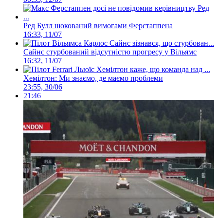
Ред Булл шокований вимогами Ферстаппена
16:33, 11/07
Сайнс стурбований відсутністю прогресу у Вільямс
16:32, 11/07
Хемілтон: Ми знаємо, де маємо проблеми
23:55, 30/06
21:46