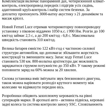
Комплектація включає панорамний дах, чотиризонний клімат-
контроль, електропривод передніх і підігрів усіх сидінь,
адаптивний круїз-контроль і набір систем безпеки. За
доплатну пропонують 3000-ватну акустику з 21 динаміком та
масаж крісел.
Новий Ferrari Luce отримав чотиримоторну повноприводну
установку з піковою віддачею 1050 к.с. і 990 Нм. Розгін до 100
км/год займає 2,5 с, а до 200 км/год - 6,8 с. Максимальна
швидкість становить 310 км/год.
Велика батарея ємністю 122 кВт-год є частиною силової
структури автомобіля, що допомагає збільшити жорсткість
конструкції та зменишити масу. Запас ходу Ferrari Luce
становить 530 км. 800-вольтна архітектура дає можливість
заряджатися струмом потужністю до 350 кВт. У такому режимі
поповнити заряд на 60% можна за 20 хвилин.
Силова установка вміє імітувати звук бензинового двигуна,
також можна варіювати розподіл крутного моменту між
колесами чи відімкнути передню вісь.
Розробники обіцяють захоплюючу керованість на рівні
суперкарів марки. В арсеналі авто - активна підвіска, керовані
задні колеса та система контролю заносу SSC. Сповільнюють