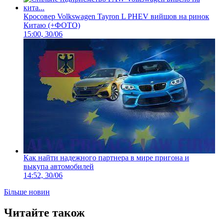
Кросовер Volkswagen Tayron L PHEV вийшов на ринок
Китаю (+ФОТО)
15:00, 30/06
Как найти надежного партнера в мире пригона и
выкупа автомобилей
14:52, 30/06
Більше новин
Читайте також