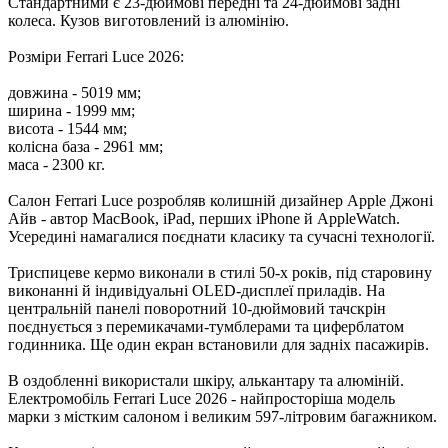
Стандартними є 23-дюймові передні та 24-дюймові задні
колеса. Кузов виготовлений із алюмінію.
Розміри Ferrari Luce 2026:
довжина - 5019 мм;
ширина - 1999 мм;
висота - 1544 мм;
колісна база - 2961 мм;
маса - 2300 кг.
Салон Ferrari Luce розробляв колишній дизайнер Apple Джоні
Айв - автор MacBook, iPad, перших iPhone й AppleWatch.
Усередині намагалися поєднати класику та сучасні технології.
Триспицеве кермо виконали в стилі 50-х років, під старовину
виконанні й індивідуальні OLED-дисплеї приладів. На
центральній панелі поворотний 10-дюймовий тачскрін
поєднується з перемикачами-тумблерами та циферблатом
годинника. Ще один екран встановили для задніх пасажирів.
В оздобленні використали шкіру, алькантару та алюміній.
Електромобіль Ferrari Luce 2026 - найпросторіша модель
марки з містким салоном і великим 597-літровим багажником.