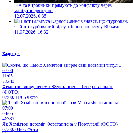
FIA та виробники прямують до конфлікту через
майбутнє двигунів
12.07.2026, 0:35
Сайнс стурбований відсутністю прогресу у Вільямс
11.07.2026, 16:32
Кадри дня
07:00
11/05
72280
Хемілтон знову переміг Ферстаппена. Тепер і в Іспанії
(ФОТО)
07:00, 11/05
Фото
07:00
04/05
46385
Як Хемілтон переміг Ферстаппена у Португалії (ФОТО)
07:00, 04/05
Фото