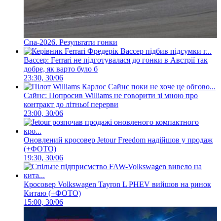
Спа-2026. Результати гонки
Вассер: Ferrari не підготувалася до гонки в Австрії так
добре, як варто було б
23:30, 30/06
Сайнс: Попросив Williams не говорити зі мною про
контракт до літньої перерви
23:00, 30/06
Оновлений кросовер Jetour Freedom надійшов у продаж
(+ФОТО)
19:30, 30/06
Кросовер Volkswagen Tayron L PHEV вийшов на ринок
Китаю (+ФОТО)
15:00, 30/06