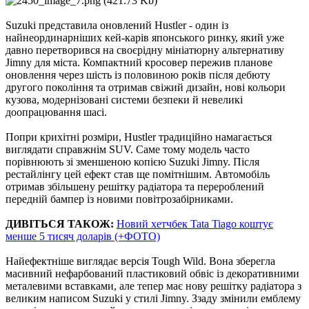
Suzuki представила оновлений Hustler - один із
найнеординарніших кей-карів японського ринку, який уже
давно перетворився на своєрідну мініатюрну альтернативу
Jimny для міста. Компактний кросовер пережив планове
оновлення через шість із половиною років після дебюту
другого покоління та отримав свіжий дизайн, нові кольори
кузова, модернізовані системи безпеки й невеликі
доопрацювання шасі.
Попри крихітні розміри, Hustler традиційно намагається
виглядати справжнім SUV. Саме тому модель часто
порівнюють зі зменшеною копією Suzuki Jimny. Після
рестайлінгу цей ефект став ще помітнішим. Автомобіль
отримав збільшену решітку радіатора та перероблений
передній бампер із новими повітрозабірниками.
ДИВІТЬСЯ ТАКОЖ:
Новий хетчбек Tata Tiago коштує
менше 5 тисяч доларів (+ФОТО)
Найефектніше виглядає версія Tough Wild. Вона зберегла
масивний нефарбований пластиковий обвіс із декоративними
металевими вставками, але тепер має нову решітку радіатора з
великим написом Suzuki у стилі Jimny. Ззаду змінили емблему