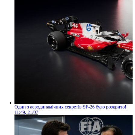
Один з аеродинамічних секретів SF-26 було розкрито!
11:49, 21/07