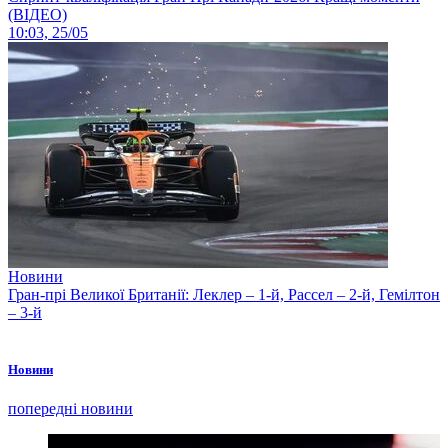
(ВІДЕО)
10:03, 25/05
Новини
Гран-прі Великої Британії: Леклер – 1-й, Рассел – 2-й, Гемілтон
– 3-й
Новини
попередні новини