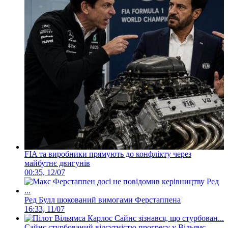
FIA та виробники прямують до конфлікту через
майбутнє двигунів
00:35, 12/07
Ред Булл шокований вимогами Ферстаппена
16:33, 11/07
Сайнс стурбований відсутністю прогресу у Вільямс