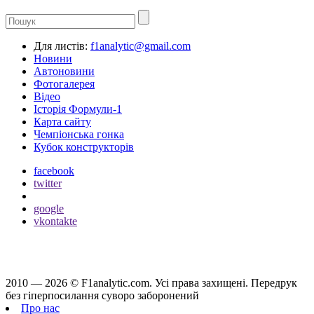
Для листів:
f1analytic@gmail.com
Новини
Автоновини
Фотогалерея
Відео
Історія Формули-1
Карта сайту
Чемпіонська гонка
Кубок конструкторів
facebook
twitter
google
vkontakte
2010 — 2026 ©
F1analytic.com.
Усi права захищенi. Передрук
без гіперпосилання суворо заборонений
Про нас