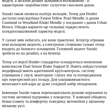
моделі, а загалом дизайн залишився впізнаваним - із
характерним «коробчастим» силуетом і високим дахом.
Suzuki також оновила палітру кольорів. Тепер для Hustler
доступні нові відтінки Fusion Yellow Pearl Metallic із дахом
Gunmetal та Woodland Khaki Metallic у поєднанні з дахом Urban
Brown. Обидва варіанти ще сильніше підкреслюють
псевдопозашляховий характер моделі.
У салоні змін небагато, але вони практичні. Інтер'єр отримав
нові кольорові акценти, а електронне стоянкове гальмо тепер
входить до базового оснащення. Головний акцент Suzuki
зробила не на дизайні, а на безпеці.
Тепер усі версії Hustler стандартно оснащуються оновленим
комплексом Dual Sensor Brake Support II. Навіть найдоступніші
модифікації мають адаптивний круїз-контроль, систему
утримання у смузі, моніторинг сліпих зон та попередження
про перехресний рух позаду. Для ультракомпактного
японського кей-кара це дуже солідний набір обладнання.
Інженери Suzuki також переналаштували рульове керування та
систему активної підтримки у поворотах. У компанії обіцяють
більш плавну та комфортну поведінку автомобіля у щільному
міському русі.