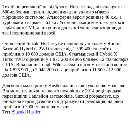
Технічно революції не відбулося. Hustler і надалі оснащується
660-кубовими трициліндровими двигунами з м'якою
гібридною системою. Атмосферна версія розвиває 48 к.с., а
турбований варіант - 63 к.с. Усі модифікації комплектуються
варіатором CVT, а покупцям доступні як передньоприводні,
так і повноприводні версії.
Оновлений Suzuki Hustler уже надійшов у продаж у Японії.
Базовий Hybrid G 2WD коштує від 1 599 400 єн, тобто
приблизно 10 000 доларів США. Флагманський Hybrid X
Turbo 4WD оцінений у 1 971 200 єн або близько 12 400 доларів
США. Виконання Tough Wild залежно від комплектації коштує
від 1 835 900 до 2 048 200 єн - це приблизно 11 500 - 12 900
доларів США.
Для японського ринку Hustler давно став культовою моделлю.
Від моменту появи першого покоління у 2014 році продажі
перевищили 1 мільйон автомобілів. Suzuki розраховує, що
оновлена версія дозволить підтримувати реалізацію на рівні
приблизно 7000 машин щомісяця.
Теги:
Suzuki Hustler