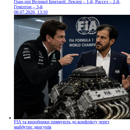
Гран-прі Великої Британії: Леклер – 1-й, Рассел – 2-й,
Гемілтон – 3-й
08.07.2026, 13:10
FIA та виробники прямують до конфлікту через
майбутнє двигунів