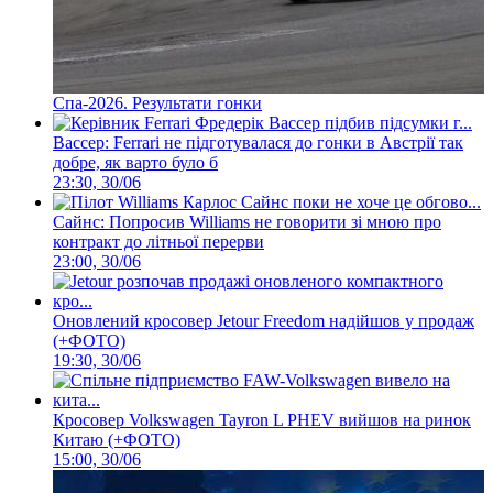
Спа-2026. Результати гонки
Вассер: Ferrari не підготувалася до гонки в Австрії так
добре, як варто було б
23:30, 30/06
Сайнс: Попросив Williams не говорити зі мною про
контракт до літньої перерви
23:00, 30/06
Оновлений кросовер Jetour Freedom надійшов у продаж
(+ФОТО)
19:30, 30/06
Кросовер Volkswagen Tayron L PHEV вийшов на ринок
Китаю (+ФОТО)
15:00, 30/06