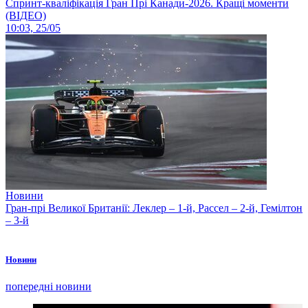
Спринт-кваліфікація Гран Прі Канади-2026. Кращі моменти
(ВІДЕО)
10:03, 25/05
Новини
Гран-прі Великої Британії: Леклер – 1-й, Рассел – 2-й, Гемілтон
– 3-й
Новини
попередні новини