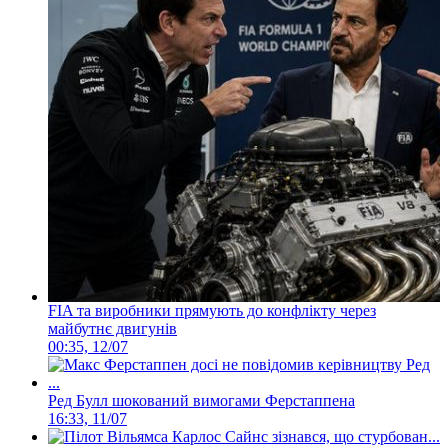
FIA та виробники прямують до конфлікту через
майбутнє двигунів
00:35, 12/07
Ред Булл шокований вимогами Ферстаппена
16:33, 11/07