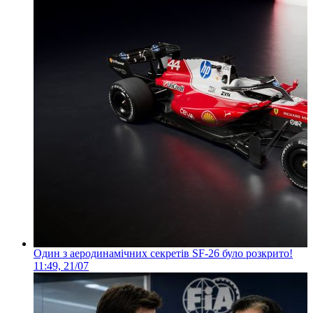
Один з аеродинамічних секретів SF-26 було розкрито!
11:49, 21/07