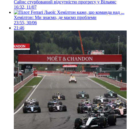
Сайнс стурбований відсутністю прогресу у Вільямс
16:32, 11/07
Хемілтон: Ми знаємо, де маємо проблеми
23:55, 30/06
21:46