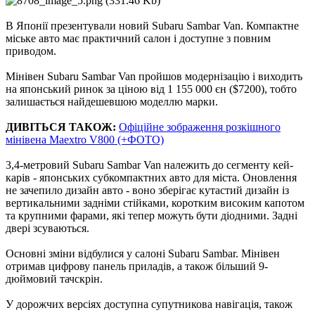
В Японії презентували новий Subaru Sambar Van. Компактне
міське авто має практичний салон і доступне з повним
приводом.
Мінівен Subaru Sambar Van пройшов модернізацію і виходить
на японський ринок за ціною від 1 155 000 єн ($7200), тобто
залишається найдешевшою моделлю марки.
ДИВІТЬСЯ ТАКОЖ:
Офіційне зображення розкішного
мінівена Maextro V800 (+ФОТО)
3,4-метровий Subaru Sambar Van належить до сегменту кей-
карів - японських субкомпактних авто для міста. Оновлення
не зачепило дизайн авто - воно зберігає кутастий дизайн із
вертикальними задніми стійками, коротким високим капотом
та крупними фарами, які тепер можуть бути діодними. Задні
двері зсуваються.
Основні зміни відбулися у салоні Subaru Sambar. Мінівен
отримав цифрову панель приладів, а також більший 9-
дюймовий тачскрін.
У дорожчих версіях доступна супутникова навігація, також