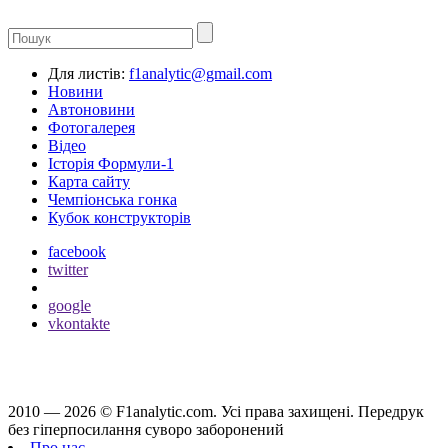
Для листів:
f1analytic@gmail.com
Новини
Автоновини
Фотогалерея
Відео
Історія Формули-1
Карта сайту
Чемпіонська гонка
Кубок конструкторів
facebook
twitter
google
vkontakte
2010 — 2026 ©
F1analytic.com.
Усi права захищенi. Передрук
без гіперпосилання суворо заборонений
Про нас