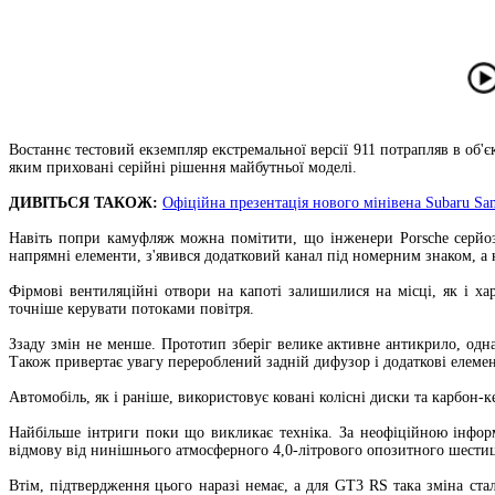
Востаннє тестовий екземпляр екстремальної версії 911 потрапляв в об'
яким приховані серійні рішення майбутньої моделі.
ДИВІТЬСЯ ТАКОЖ:
Офіційна презентація нового мінівена Subaru S
Навіть попри камуфляж можна помітити, що інженери Porsche серйоз
напрямні елементи, з'явився додатковий канал під номерним знаком, а 
Фірмові вентиляційні отвори на капоті залишилися на місці, як і ха
точніше керувати потоками повітря.
Ззаду змін не менше. Прототип зберіг велике активне антикрило, од
Також привертає увагу перероблений задній дифузор і додаткові елеме
Автомобіль, як і раніше, використовує ковані колісні диски та карбон-
Найбільше інтриги поки що викликає техніка. За неофіційною інформа
відмову від нинішнього атмосферного 4,0-літрового опозитного шестици
Втім, підтвердження цього наразі немає, а для GT3 RS така зміна ста