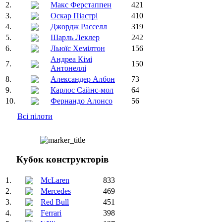
2.
Макс Ферстаппен
421
3.
Оскар Піастрі
410
4.
Джордж Расселл
319
5.
Шарль Леклер
242
6.
Льюїс Хемілтон
156
Андреа Кімі
7.
150
Антонеллі
8.
Александер Албон
73
9.
Карлос Сайнс-мол
64
10.
Фернандо Алонсо
56
Всі пілоти
Кубок конструкторів
1.
McLaren
833
2.
Mercedes
469
3.
Red Bull
451
4.
Ferrari
398