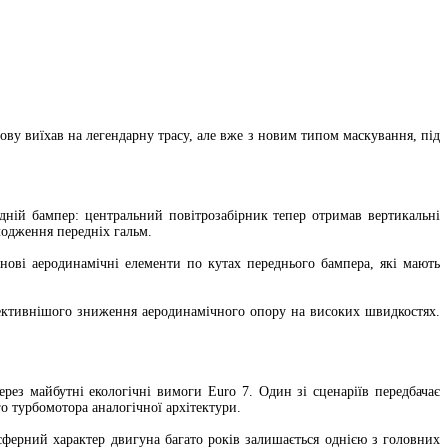
ову виїхав на легендарну трасу, але вже з новим типом маскування, під
ній бампер: центральний повітрозабірник тепер отримав вертикальні
лодження передніх гальм.
 нові аеродинамічні елементи по кутах переднього бампера, які мають
фективнішого зниження аеродинамічного опору на високих швидкостях.
рез майбутні екологічні вимоги Euro 7. Один зі сценаріїв передбачає
о турбомотора аналогічної архітектури.
осферний характер двигуна багато років залишається однією з головних