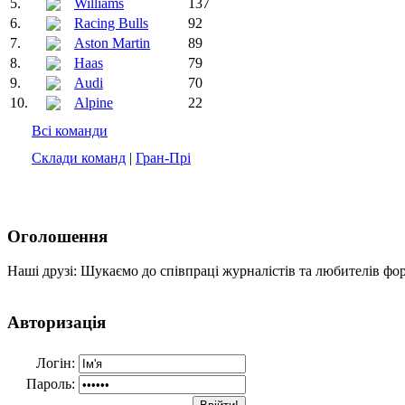
5.
Williams
137
6.
Racing Bulls
92
7.
Aston Martin
89
8.
Haas
79
9.
Audi
70
10.
Alpine
22
Всі команди
Склади команд
|
Гран-Прі
Оголошення
Наші друзі: Шукаємо до співпраці журналістів та любителів фо
Авторизація
Логін:
Пароль: