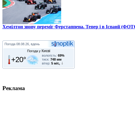
Хемілтон знову переміг Ферстаппена. Тепер і в Іспанії (ФОТ
Погода
08.08.26, вдень
Києві
Погода у
вологість:
69%
+20°
тиск:
748 мм
вітер:
5 м/с,
Реклама