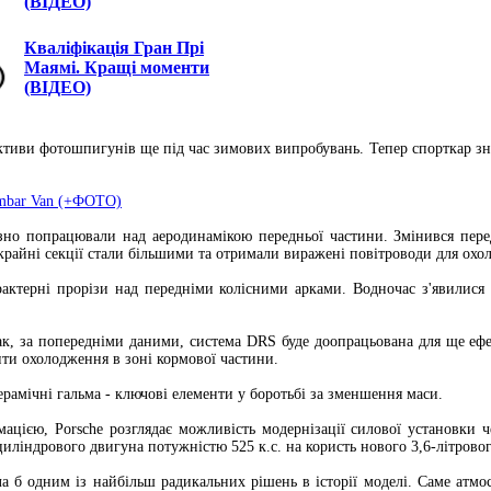
(ВІДЕО)
Кваліфікація Гран Прі
Маямі. Кращі моменти
(ВІДЕО)
єктиви фотошпигунів ще під час зимових випробувань. Тепер спорткар зн
ambar Van (+ФОТО)
но попрацювали над аеродинамікою передньої частини. Змінився перед
крайні секції стали більшими та отримали виражені повітроводи для охо
рактерні прорізи над передніми колісними арками. Водночас з'явилися
нак, за попередніми даними, система DRS буде доопрацьована для ще е
нти охолодження в зоні кормової частини.
керамічні гальма - ключові елементи у боротьбі за зменшення маси.
цією, Porsche розглядає можливість модернізації силової установки че
ліндрового двигуна потужністю 525 к.с. на користь нового 3,6-літровог
ла б одним із найбільш радикальних рішень в історії моделі. Саме атм