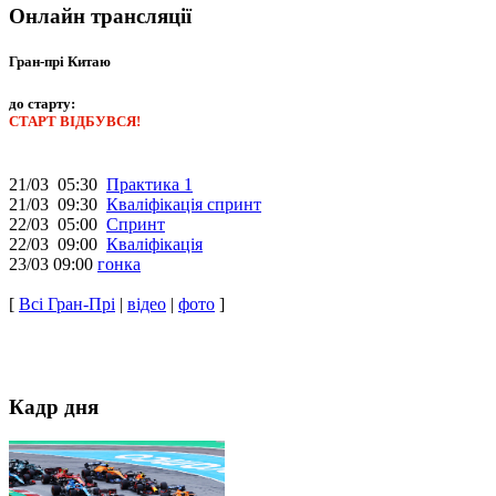
Онлайн трансляції
Гран-прі Китаю
до старту:
СТАРТ ВІДБУВСЯ!
21/03 05:30
Практика 1
21/03 09:30
Кваліфікація спринт
22/03 05:00
Спринт
22/03 09:00
Кваліфікація
23/03 09:00
гонка
[
Всі Гран-Прі
|
відео
|
фото
]
Кадр дня