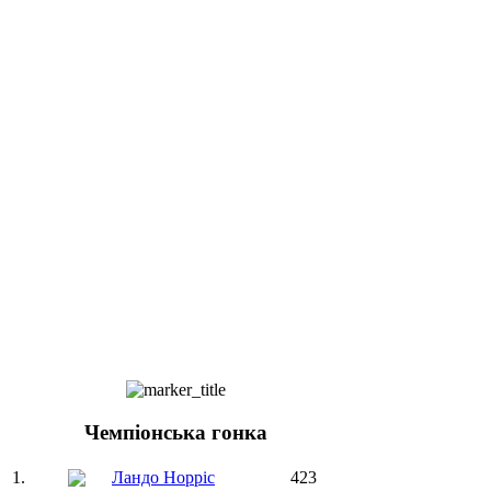
Чемпіонська гонка
1.
Ландо Норріс
423