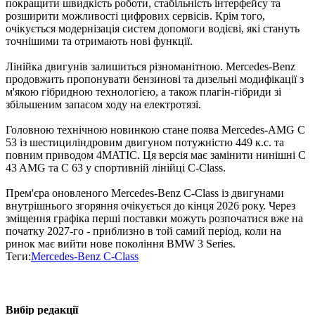
покращити швидкість роботи, стабільність інтерфейсу та
розширити можливості цифрових сервісів. Крім того,
очікується модернізація систем допомоги водієві, які стануть
точнішими та отримають нові функції.
Лінійка двигунів залишиться різноманітною. Mercedes-Benz
продовжить пропонувати бензинові та дизельні модифікації з
м'якою гібридною технологією, а також плагін-гібриди зі
збільшеним запасом ходу на електротязі.
Головною технічною новинкою стане поява Mercedes-AMG C
53 із шестициліндровим двигуном потужністю 449 к.с. та
повним приводом 4MATIC. Ця версія має замінити нинішні C
43 AMG та C 63 у спортивній лінійці C-Class.
Прем'єра оновленого Mercedes-Benz C-Class із двигунами
внутрішнього згоряння очікується до кінця 2026 року. Через
зміщення графіка перші поставки можуть розпочатися вже на
початку 2027-го - приблизно в той самий період, коли на
ринок має вийти нове покоління BMW 3 Series.
Теги:
Mercedes-Benz C-Class
Вибір редакції