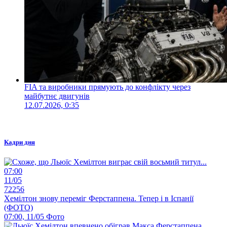
FIA та виробники прямують до конфлікту через
майбутнє двигунів
12.07.2026, 0:35
Кадри дня
07:00
11/05
72256
Хемілтон знову переміг Ферстаппена. Тепер і в Іспанії
(ФОТО)
07:00, 11/05
Фото