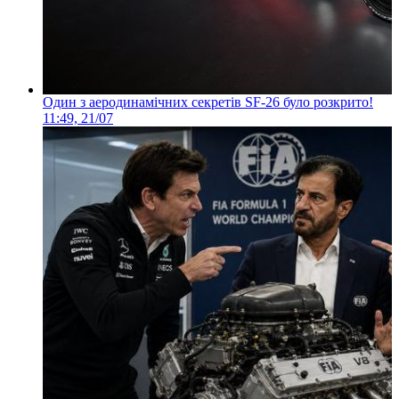
Один з аеродинамічних секретів SF-26 було розкрито!
11:49, 21/07