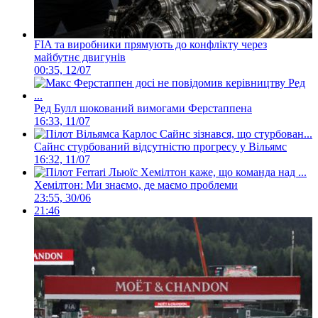
FIA та виробники прямують до конфлікту через
майбутнє двигунів
00:35, 12/07
Ред Булл шокований вимогами Ферстаппена
16:33, 11/07
Сайнс стурбований відсутністю прогресу у Вільямс
16:32, 11/07
Хемілтон: Ми знаємо, де маємо проблеми
23:55, 30/06
21:46