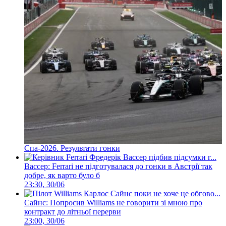
Спа-2026. Результати гонки
Вассер: Ferrari не підготувалася до гонки в Австрії так
добре, як варто було б
23:30, 30/06
Сайнс: Попросив Williams не говорити зі мною про
контракт до літньої перерви
23:00, 30/06