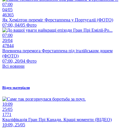
07:00
04/05
46365
Як Хемілтон переміг Ферстаппена у Португалії (ФОТО)
07:00, 04/05
Фото
07:00
20/04
47844
Впевнена перемога Ферстаппена під італійським дощем
(ФОТО)
07:00, 20/04
Фото
Всі новини
Відео матеріали
10:09
25/05
1771
Кваліфікація Гран Прі Канади. Кращі моменти (ВІДЕО)
10:09, 25/05