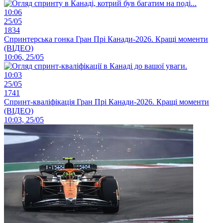
10:06
25/05
1834
Спринтерська гонка Гран Прі Канади-2026. Кращі моменти
(ВІДЕО)
10:06, 25/05
10:03
25/05
1741
Спринт-кваліфікація Гран Прі Канади-2026. Кращі моменти
(ВІДЕО)
10:03, 25/05