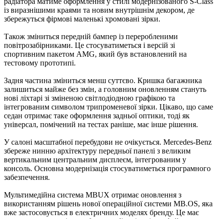
радіатора матиме оформлення у стилі модернізованого S-Class
із виразнішими краями та новим внутрішнім декором, де
збережуться фірмові маленькі хромовані зірки.
Також зміниться передній бампер із переробленими
повітрозабірниками. Це стосуватиметься і версій зі
спортивним пакетом AMG, який був встановлений на
тестовому прототипі.
Задня частина зміниться менш суттєво. Кришка багажника
залишиться майже без змін, а головним оновленням стануть
нові ліхтарі зі зміненою світлодіодною графікою та
інтегрованим символом трипроменевої зірки. Цікаво, що саме
седан отримає таке оформлення задньої оптики, тоді як
універсал, помічений на тестах раніше, має інше рішення.
У салоні масштабної перебудови не очікується. Mercedes-Benz
збереже нинню архітектуру передньої панелі з великим
вертикальним центральним дисплеєм, інтегрованим у
консоль. Основна модернізація стосуватиметься програмного
забезпечення.
Мультимедійна система MBUX отримає оновлення з
використанням рішень нової операційної системи MB.OS, яка
вже застосовується в електричних моделях бренду. Це має