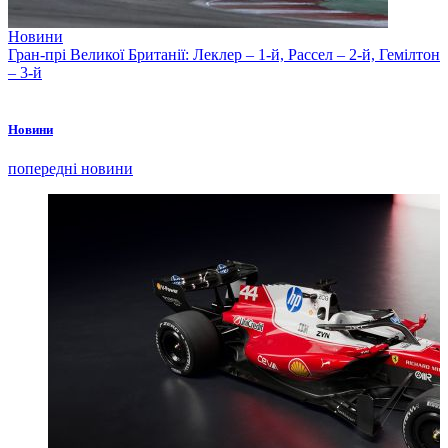
Новини
Гран-прі Великої Британії: Леклер – 1-й, Рассел – 2-й, Гемілтон
– 3-й
Новини
попередні новини