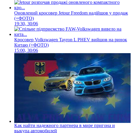
Оновлений кросовер Jetour Freedom надійшов у продаж
(+ФОТО)
19:30, 30/06
Кросовер Volkswagen Tayron L PHEV вийшов на ринок
Китаю (+ФОТО)
15:00, 30/06
Как найти надежного партнера в мире пригона и
выкупа автомобилей