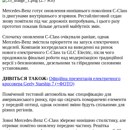
Mercedes-Benz готує оновлення нинішнього покоління C-Class
із двигунами внутрішнього згоряння. Рестайлінговий седан
знову помітили під час дорожніх випробувань, і цього разу
прототип показав більше деталей майбутніх змін.
Спочатку оновлення C-Class очікували раніше, однак
Mercedes-Benz змістила пріоритети на запуск електричних
моделей. Компанія зосередилася на виведенні на ринок
нового електричного C-Class та GLC Electric, після чого
продовжила фінальні роботи над модернізацією традиційної
версії з бензиновими, дизельними та гібридними силовими
установками.
ДИВІТЬСЯ ТАКОЖ:
Офіційна презентація електричного
кросовера Geely Starship 7 (+ФОТО)
Помічений тестовий автомобіль має специфікацію для
американського ринку, про що свідчать помаранчеві елементи
у передній оптиці, однак основні зміни будуть спільними для
різних регіонів.
Зовні Mercedes-Benz C-Class збереже нинішню стилістику, але
отримає помітно оновлену передню частину. Решітка