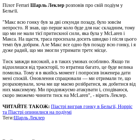
Пілот Ferrari
Шарль Леклер
розповів про свій подіум у
Бельгії.
"Макс всю гонку був за дві секунди позаду, було зовсім
непросто. Я знав, що перше коло буде для нас складним, тому
що ми не мали тієї притискної сили, яка була у McLaren і
Макса. На щастя, траса просихала досить швидко і після цього
темп був добрим. Але Макс все одно був позаду всю гонку, і я
дуже радий, що ми змогли утримати третє місце.
Тиск завжди високий, а в таких умовах особливо. Якщо ти
відхилишся від траєкторії, то втратиш багато, це буде велика
помилка. Тому я в якийсь момент і попросив інженера дати
мені спокій. Оновлення спрацювали — ми отримали те, що
розраховували, хоча ми ще маємо розібратися, як добитися від
них максимуму. Ми продовжуємо атакувати і, сподіваюся,
скоро зможемо чинити тиск на McLaren", - вірить Леклер.
ЧИТАЙТЕ ТАКОЖ:
Піастрі виграв гонку в Бельгії, Норріс
та Піастрі опинилися на подіумі
Теги:
Шарль Леклер