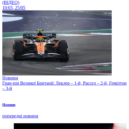
(ВІДЕО)
10:03, 25/05
Новини
Гран-прі Великої Британії: Леклер – 1-й, Рассел – 2-й, Гемілтон
– 3-й
Новини
попередні новини