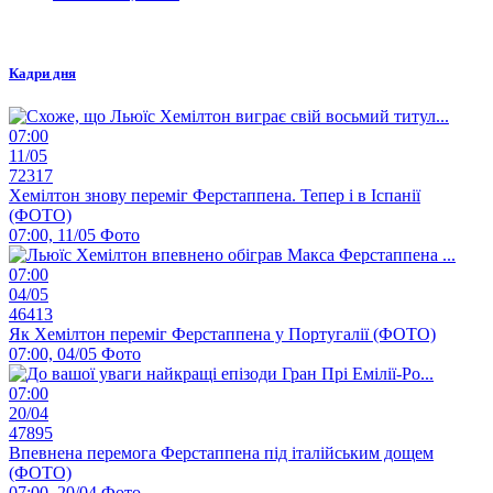
Кадри дня
07:00
11/05
72317
Хемілтон знову переміг Ферстаппена. Тепер і в Іспанії
(ФОТО)
07:00, 11/05
Фото
07:00
04/05
46413
Як Хемілтон переміг Ферстаппена у Португалії (ФОТО)
07:00, 04/05
Фото
07:00
20/04
47895
Впевнена перемога Ферстаппена під італійським дощем
(ФОТО)
07:00, 20/04
Фото