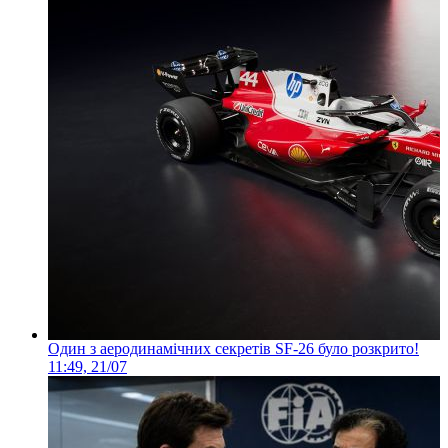
Один з аеродинамічних секретів SF-26 було розкрито!
11:49, 21/07