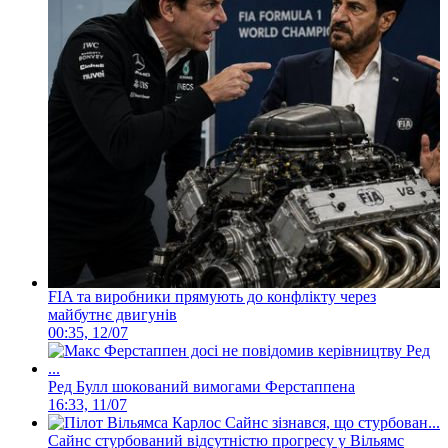
FIA та виробники прямують до конфлікту через
майбутнє двигунів
00:35, 12/07
Ред Булл шокований вимогами Ферстаппена
16:33, 11/07
Сайнс стурбований відсутністю прогресу у Вільямс