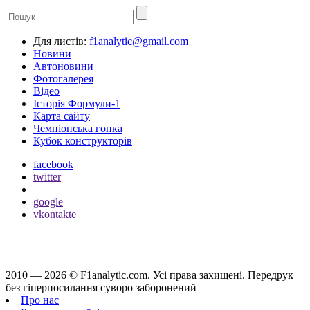
Для листів:
f1analytic@gmail.com
Новини
Автоновини
Фотогалерея
Відео
Історія Формули-1
Карта сайту
Чемпіонська гонка
Кубок конструкторів
facebook
twitter
google
vkontakte
2010 — 2026 ©
F1analytic.com.
Усi права захищенi. Передрук
без гіперпосилання суворо заборонений
Про нас