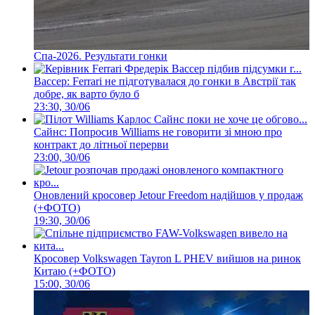
Спа-2026. Результати гонки
Вассер: Ferrari не підготувалася до гонки в Австрії так
добре, як варто було б
23:30, 30/06
Сайнс: Попросив Williams не говорити зі мною про
контракт до літньої перерви
23:00, 30/06
Оновлений кросовер Jetour Freedom надійшов у продаж
(+ФОТО)
19:30, 30/06
Кросовер Volkswagen Tayron L PHEV вийшов на ринок
Китаю (+ФОТО)
15:00, 30/06