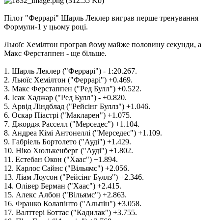
Пілот "Феррарі" Шарль Леклер виграв перше тренування
Формули-1 у цьому році.
Льюїс Хемілтон програв йому майже половину секунди, а
Макс Ферстаппен - ще більше.
1. Шарль Леклер ("Феррарі") - 1:20.267.
2. Льюїс Хемілтон ("Феррарі") +0.469.
3. Макс Ферстаппен ("Ред Булл") +0.522.
4. Ісак Хаджар ("Ред Булл") - +0.820.
5. Арвід Ліндблад ("Рейсінг Буллз") +1.046.
6. Оскар Піастрі ("Макларен") +1.075.
7. Джордж Расселл ("Мерседес") +1.104.
8. Андреа Кімі Антонеллі ("Мерседес") +1.109.
9. Габріель Бортолето ("Ауді") +1.429.
10. Ніко Хюлькенберг ("Ауді") +1.802.
11. Естебан Окон ("Хаас") +1.894.
12. Карлос Сайнс ("Вільямс") +2.056.
13. Ліам Лоусон ("Рейсінг Буллз") +2.346.
14. Олівер Берман ("Хаас") +2.415.
15. Алекс Албон ("Вільямс") +2.863.
16. Франко Колапінто ("Альпін") +3.058.
17. Валттері Боттас ("Кадилак") +3.755.