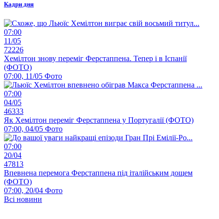
Кадри дня
07:00
11/05
72226
Хемілтон знову переміг Ферстаппена. Тепер і в Іспанії
(ФОТО)
07:00, 11/05
Фото
07:00
04/05
46333
Як Хемілтон переміг Ферстаппена у Португалії (ФОТО)
07:00, 04/05
Фото
07:00
20/04
47813
Впевнена перемога Ферстаппена під італійським дощем
(ФОТО)
07:00, 20/04
Фото
Всі новини