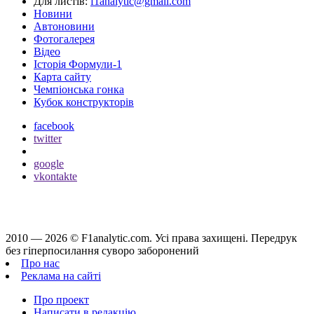
Для листів:
f1analytic@gmail.com
Новини
Автоновини
Фотогалерея
Відео
Історія Формули-1
Карта сайту
Чемпіонська гонка
Кубок конструкторів
facebook
twitter
google
vkontakte
2010 — 2026 ©
F1analytic.com.
Усi права захищенi. Передрук
без гіперпосилання суворо заборонений
Про нас
Реклама на сайті
Про проект
Написати в редакцію