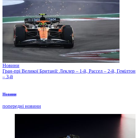
Новини
Гран-прі Великої Британії: Леклер – 1-й, Рассел – 2-й, Гемілтон
– 3-й
Новини
попередні новини