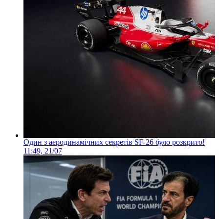
Один з аеродинамічних секретів SF-26 було розкрито!
11:49, 21/07