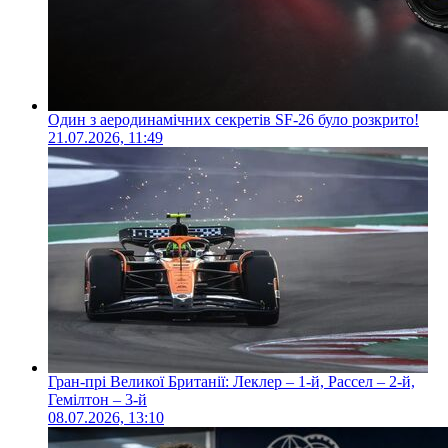
Один з аеродинамічних секретів SF-26 було розкрито!
21.07.2026, 11:49
Гран-прі Великої Британії: Леклер – 1-й, Рассел – 2-й,
Гемілтон – 3-й
08.07.2026, 13:10