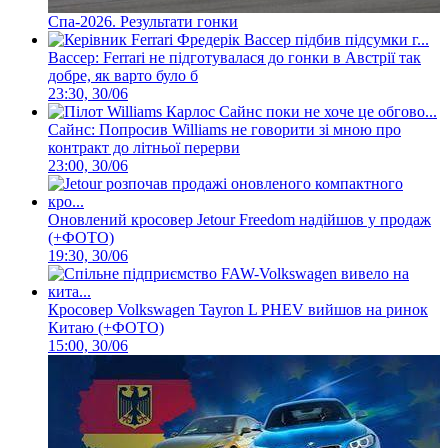
Спа-2026. Результати гонки
Вассер: Ferrari не підготувалася до гонки в Австрії так
добре, як варто було б
23:30, 30/06
Сайнс: Попросив Williams не говорити зі мною про
контракт до літньої перерви
23:00, 30/06
Оновлений кросовер Jetour Freedom надійшов у продаж
(+ФОТО)
19:30, 30/06
Кросовер Volkswagen Tayron L PHEV вийшов на ринок
Китаю (+ФОТО)
15:00, 30/06