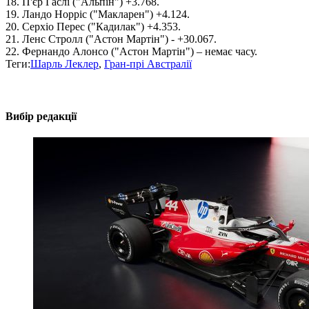
18. П'єр Гаслі ("Альпін") +3.768.
19. Ландо Норріс ("Макларен") +4.124.
20. Серхіо Перес ("Кадилак") +4.353.
21. Ленс Стролл ("Астон Мартін") - +30.067.
22. Фернандо Алонсо ("Астон Мартін") – немає часу.
Теги:
Шарль Леклер
,
Гран-прі Австралії
Вибір редакції