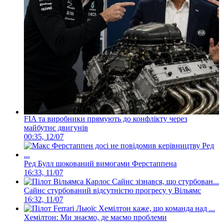
FIA та виробники прямують до конфлікту через
майбутнє двигунів
00:35, 12/07
Ред Булл шокований вимогами Ферстаппена
16:33, 11/07
Сайнс стурбований відсутністю прогресу у Вільямс
16:32, 11/07
Хемілтон: Ми знаємо, де маємо проблеми