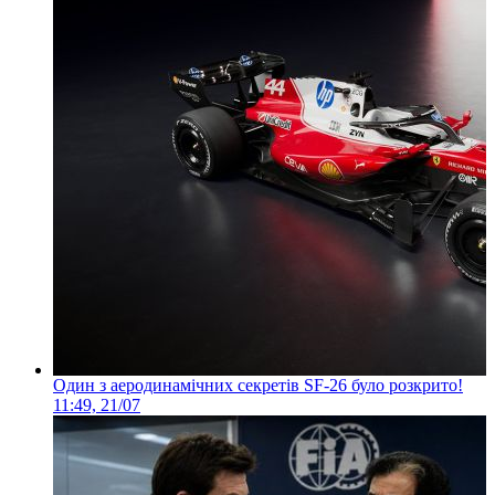
Один з аеродинамічних секретів SF-26 було розкрито!
11:49, 21/07