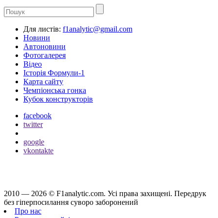
Для листів:
f1analytic@gmail.com
Новини
Автоновини
Фотогалерея
Відео
Історія Формули-1
Карта сайту
Чемпіонська гонка
Кубок конструкторів
facebook
twitter
google
vkontakte
2010 — 2026 ©
F1analytic.com.
Усi права захищенi. Передрук
без гіперпосилання суворо заборонений
Про нас