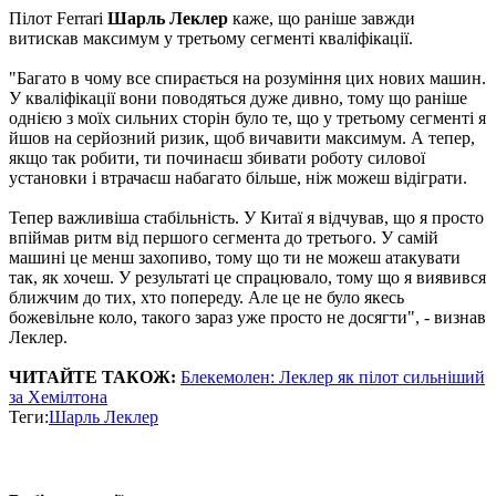
Пілот Ferrari
Шарль Леклер
каже, що раніше завжди
витискав максимум у третьому сегменті кваліфікації.
"Багато в чому все спирається на розуміння цих нових машин.
У кваліфікації вони поводяться дуже дивно, тому що раніше
однією з моїх сильних сторін було те, що у третьому сегменті я
йшов на серйозний ризик, щоб вичавити максимум. А тепер,
якщо так робити, ти починаєш збивати роботу силової
установки і втрачаєш набагато більше, ніж можеш відіграти.
Тепер важливіша стабільність. У Китаї я відчував, що я просто
впіймав ритм від першого сегмента до третього. У самій
машині це менш захопиво, тому що ти не можеш атакувати
так, як хочеш. У результаті це спрацювало, тому що я виявився
ближчим до тих, хто попереду. Але це не було якесь
божевільне коло, такого зараз уже просто не досягти", - визнав
Леклер.
ЧИТАЙТЕ ТАКОЖ:
Блекемолен: Леклер як пілот сильніший
за Хемілтона
Теги:
Шарль Леклер