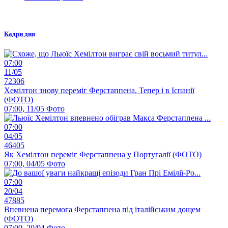
Кадри дня
07:00
11/05
72306
Хемілтон знову переміг Ферстаппена. Тепер і в Іспанії
(ФОТО)
07:00, 11/05
Фото
07:00
04/05
46405
Як Хемілтон переміг Ферстаппена у Португалії (ФОТО)
07:00, 04/05
Фото
07:00
20/04
47885
Впевнена перемога Ферстаппена під італійським дощем
(ФОТО)
07:00, 20/04
Фото