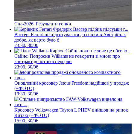
Спа-2026. Результати гонки
Вассер: Ferrari не підготувалася до гонки в Австрії так
добре, як варто було б
23:30, 30/06
Сайнс: Попросив Williams не говорити зі мною про
контракт до літньої перерви
23:00, 30/06
Оновлений кросовер Jetour Freedom надійшов у продаж
(+ФОТО)
19:30, 30/06
Кросовер Volkswagen Tayron L PHEV вийшов на ринок
Китаю (+ФОТО)
15:00, 30/06