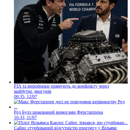
FIA та виробники прямують до конфлікту через
майбутнє двигунів
00:35, 12/07
Ред Булл шокований вимогами Ферстаппена
16:33, 11/07
Сайнс стурбований відсутністю прогресу у Вільямс