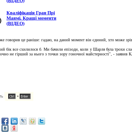
(ВІДЕО)
Кваліфікація Гран Прі
Маямі. Кращі моменти
(ВІДЕО)
же говорив це раніше: гадаю, на даний момент він єдиний, хто може зрів
ий бік все схилилося б. Ми бачили епізоди, коли у Шарля була трохи с
чно не гірший за нього з точки зору гоночної майстерності", - заявив Кл