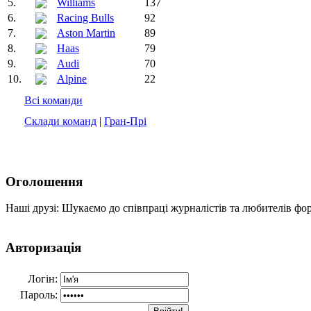
5.
Williams
137
6.
Racing Bulls
92
7.
Aston Martin
89
8.
Haas
79
9.
Audi
70
10.
Alpine
22
Всі команди
Склади команд
|
Гран-Прі
Оголошення
Наші друзі: Шукаємо до співпраці журналістів та любителів фо
Авторизація
Логін:
Пароль: