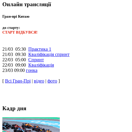
Онлайн трансляції
Гран-прі Китаю
до старту:
СТАРТ ВІДБУВСЯ!
21/03 05:30
Практика 1
21/03 09:30
Кваліфікація спринт
22/03 05:00
Спринт
22/03 09:00
Кваліфікація
23/03 09:00
гонка
[
Всі Гран-Прі
|
відео
|
фото
]
Кадр дня