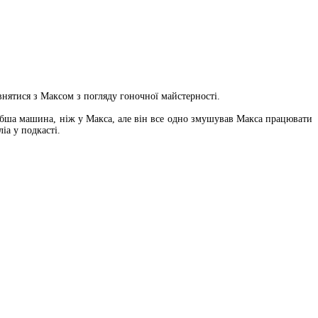
нятися з Максом з погляду гоночної майстерності.
лабша машина, ніж у Макса, але він все одно змушував Макса працювати
іа у подкасті.