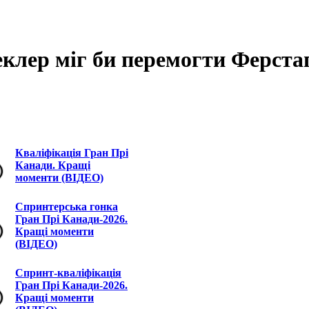
еклер міг би перемогти Ферста
Кваліфікація Гран Прі
Канади. Кращі
моменти (ВІДЕО)
Спринтерська гонка
Гран Прі Канади-2026.
Кращі моменти
(ВІДЕО)
Спринт-кваліфікація
Гран Прі Канади-2026.
Кращі моменти