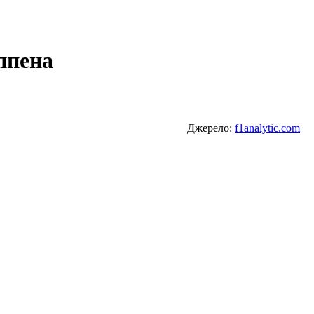
ппена
Джерело:
f1analytic.com