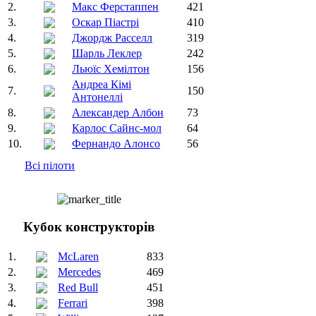
2.
Макс Ферстаппен
421
3.
Оскар Піастрі
410
4.
Джордж Расселл
319
5.
Шарль Леклер
242
6.
Льюїс Хемілтон
156
Андреа Кімі
7.
150
Антонеллі
8.
Александер Албон
73
9.
Карлос Сайнс-мол
64
10.
Фернандо Алонсо
56
Всі пілоти
Кубок конструкторів
1.
McLaren
833
2.
Mercedes
469
3.
Red Bull
451
4.
Ferrari
398