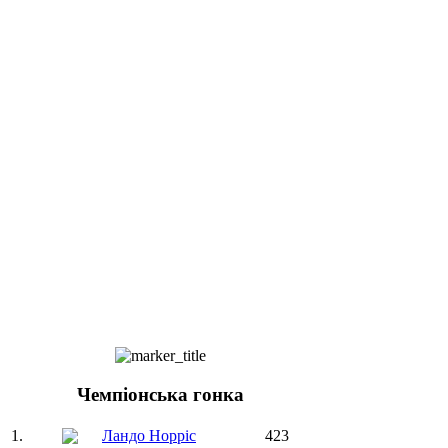
Чемпіонська гонка
1.
Ландо Норріс
423