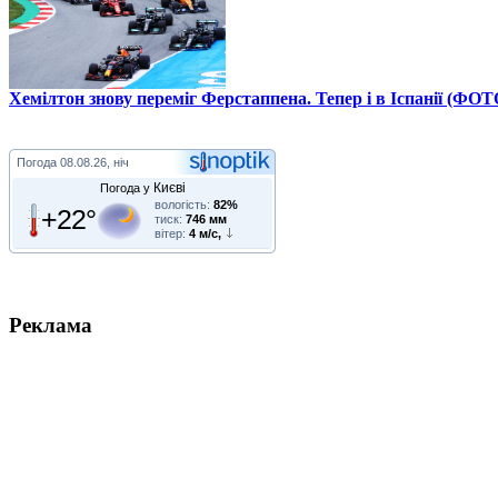
Хемілтон знову переміг Ферстаппена. Тепер і в Іспанії (ФОТ
Погода
08.08.26, ніч
Києві
Погода у
вологість:
82%
+22°
тиск:
746 мм
вітер:
4 м/с,
Реклама