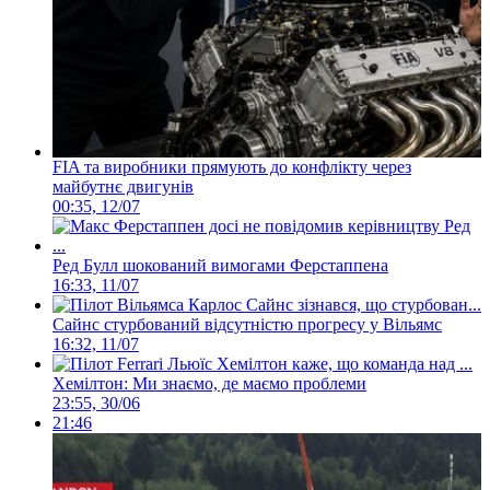
FIA та виробники прямують до конфлікту через
майбутнє двигунів
00:35, 12/07
Ред Булл шокований вимогами Ферстаппена
16:33, 11/07
Сайнс стурбований відсутністю прогресу у Вільямс
16:32, 11/07
Хемілтон: Ми знаємо, де маємо проблеми
23:55, 30/06
21:46