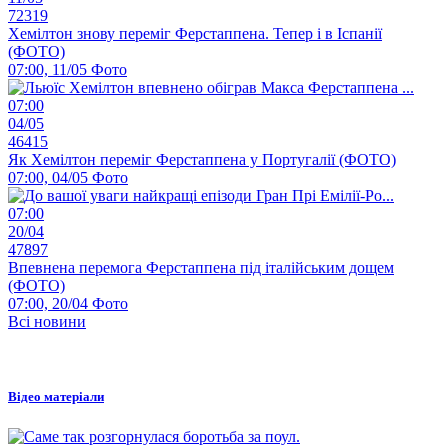
72319
Хемілтон знову переміг Ферстаппена. Тепер і в Іспанії
(ФОТО)
07:00, 11/05
Фото
07:00
04/05
46415
Як Хемілтон переміг Ферстаппена у Португалії (ФОТО)
07:00, 04/05
Фото
07:00
20/04
47897
Впевнена перемога Ферстаппена під італійським дощем
(ФОТО)
07:00, 20/04
Фото
Всі новини
Відео матеріали