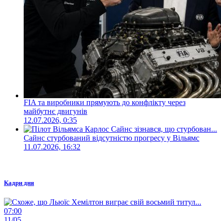
FIA та виробники прямують до конфлікту через
майбутнє двигунів
12.07.2026, 0:35
Сайнс стурбований відсутністю прогресу у Вільямс
11.07.2026, 16:32
Кадри дня
07:00
11/05