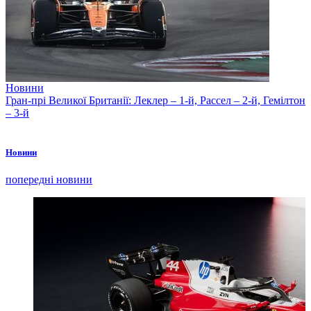
Новини
Гран-прі Великої Британії: Леклер – 1-й, Рассел – 2-й, Гемілтон
– 3-й
Новини
попередні новини