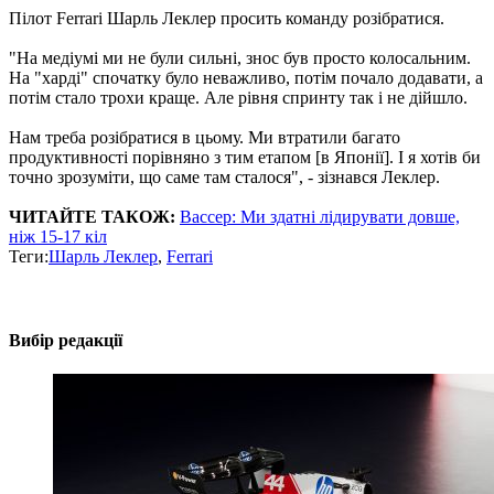
Пілот Ferrari Шарль Леклер просить команду розібратися.
"На медіумі ми не були сильні, знос був просто колосальним.
На "харді" спочатку було неважливо, потім почало додавати, а
потім стало трохи краще. Але рівня спринту так і не дійшло.
Нам треба розібратися в цьому. Ми втратили багато
продуктивності порівняно з тим етапом [в Японії]. І я хотів би
точно зрозуміти, що саме там сталося", - зізнався Леклер.
ЧИТАЙТЕ ТАКОЖ:
Вассер: Ми здатні лідирувати довше,
ніж 15-17 кіл
Теги:
Шарль Леклер
,
Ferrari
Вибір редакції