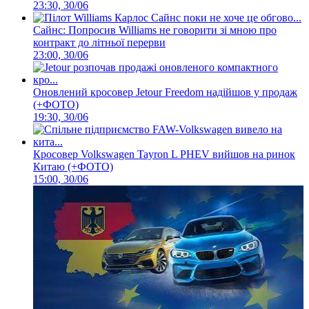
23:30, 30/06
Сайнс: Попросив Williams не говорити зі мною про
контракт до літньої перерви
23:00, 30/06
Оновлений кросовер Jetour Freedom надійшов у продаж
(+ФОТО)
19:30, 30/06
Кросовер Volkswagen Tayron L PHEV вийшов на ринок
Китаю (+ФОТО)
15:00, 30/06