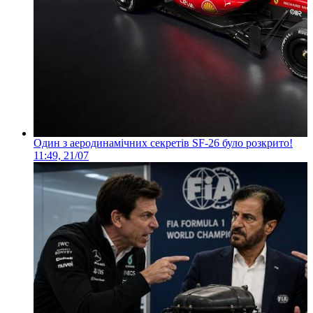
Один з аеродинамічних секретів SF-26 було розкрито!
11:49, 21/07