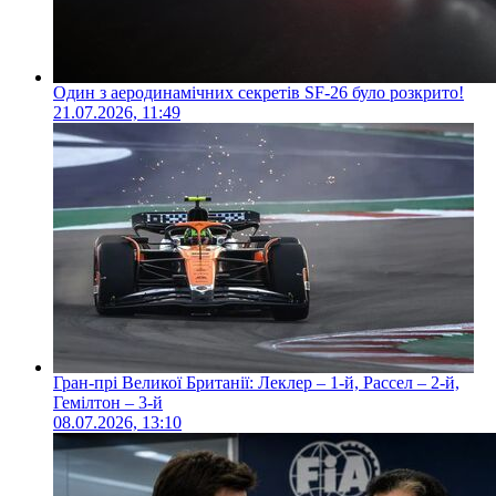
Один з аеродинамічних секретів SF-26 було розкрито!
21.07.2026, 11:49
Гран-прі Великої Британії: Леклер – 1-й, Рассел – 2-й,
Гемілтон – 3-й
08.07.2026, 13:10