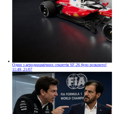
Один з аеродинамічних секретів SF-26 було розкрито!
11:49, 21/07