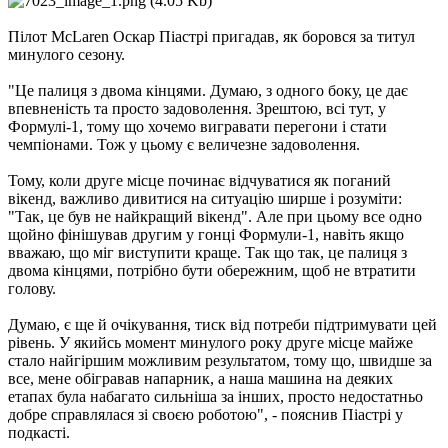
Пілот McLaren Оскар Піастрі пригадав, як боровся за титул
минулого сезону.
"Це палиця з двома кінцями. Думаю, з одного боку, це дає
впевненість та просто задоволення. Зрештою, всі тут, у
Формулі-1, тому що хочемо вигравати перегони і стати
чемпіонами. Тож у цьому є величезне задоволення.
Тому, коли друге місце починає відчуватися як поганий
вікенд, важливо дивитися на ситуацію ширше і розуміти:
"Так, це був не найкращий вікенд". Але при цьому все одно
щойно фінішував другим у гонці Формули-1, навіть якщо
вважаю, що міг виступити краще. Так що так, це палиця з
двома кінцями, потрібно бути обережним, щоб не втратити
голову.
Думаю, є ще й очікування, тиск від потреби підтримувати цей
рівень. У якийсь момент минулого року друге місце майже
стало найгіршим можливим результатом, тому що, швидше за
все, мене обігравав напарник, а наша машина на деяких
етапах була набагато сильніша за інших, просто недостатньо
добре справлялася зі своєю роботою", - пояснив Піастрі у
подкасті.