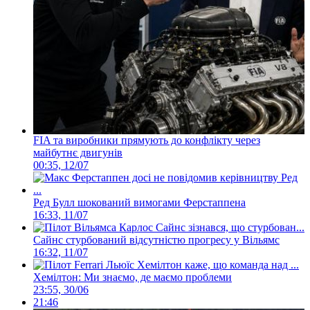
FIA та виробники прямують до конфлікту через
майбутнє двигунів
00:35, 12/07
Ред Булл шокований вимогами Ферстаппена
16:33, 11/07
Сайнс стурбований відсутністю прогресу у Вільямс
16:32, 11/07
Хемілтон: Ми знаємо, де маємо проблеми
23:55, 30/06
21:46