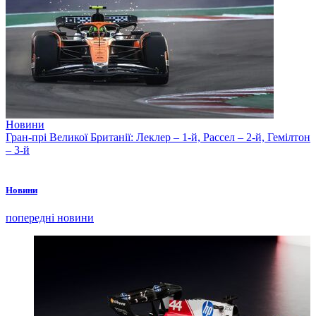
Новини
Гран-прі Великої Британії: Леклер – 1-й, Рассел – 2-й, Гемілтон
– 3-й
Новини
попередні новини