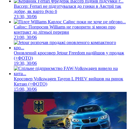
Вассер: Ferrari не підготувалася до гонки в Австрії так
добре, як варто було б
23:30, 30/06
Сайнс: Попросив Williams не говорити зі мною про
контракт до літньої перерви
23:00, 30/06
Оновлений кросовер Jetour Freedom надійшов у продаж
(+ФОТО)
19:30, 30/06
Кросовер Volkswagen Tayron L PHEV вийшов на ринок
Китаю (+ФОТО)
15:00, 30/06