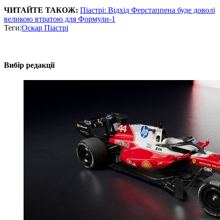
ЧИТАЙТЕ ТАКОЖ:
Піастрі: Відхід Ферстаппена буде доволі
великою втратою для Формули-1
Теги:
Оскар Піастрі
Вибір редакції