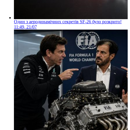
Один з аеродинамічних секретів SF-26 було розкрито!
11:49, 21/07