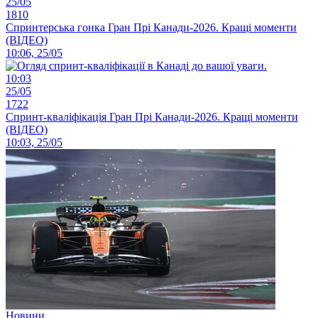
25/05
1810
Спринтерська гонка Гран Прі Канади-2026. Кращі моменти
(ВІДЕО)
10:06, 25/05
10:03
25/05
1722
Спринт-кваліфікація Гран Прі Канади-2026. Кращі моменти
(ВІДЕО)
10:03, 25/05
Новини