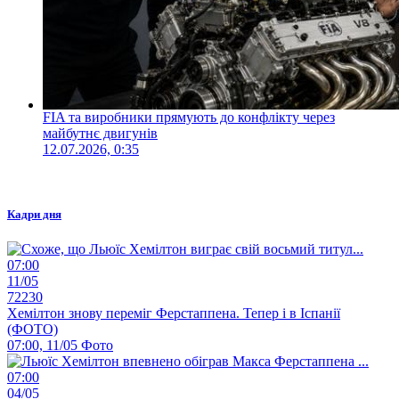
FIA та виробники прямують до конфлікту через
майбутнє двигунів
12.07.2026, 0:35
Кадри дня
07:00
11/05
72230
Хемілтон знову переміг Ферстаппена. Тепер і в Іспанії
(ФОТО)
07:00, 11/05
Фото
07:00
04/05