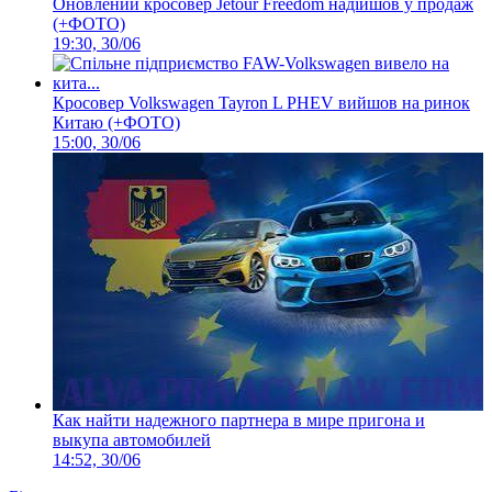
Оновлений кросовер Jetour Freedom надійшов у продаж
(+ФОТО)
19:30, 30/06
Кросовер Volkswagen Tayron L PHEV вийшов на ринок
Китаю (+ФОТО)
15:00, 30/06
Как найти надежного партнера в мире пригона и
выкупа автомобилей
14:52, 30/06