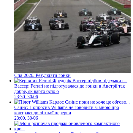
Спа-2026. Результати гонки
Вассер: Ferrari не підготувалася до гонки в Австрії так
добре, як варто було б
23:30, 30/06
Сайнс: Попросив Williams не говорити зі мною про
контракт до літньої перерви
23:00, 30/06