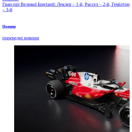
Гран-прі Великої Британії: Леклер – 1-й, Рассел – 2-й, Гемілтон
– 3-й
Новини
попередні новини