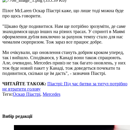
Пілот McLaren Оскар Піастрі каже, що лише тоді можна буде
про щось говорити.
"Цікаво буде подивитися. Нам ще потрібно зрозуміти, де саме
знаходимося щодо інших на різних трасах. У спринті в Маямі
оформлення дубля виключно за рахунок темпу стало для нас
чималим сюрпризом. Тож зараз все працює добре.
Ми очікували, що оновлення стануть добрим кроком уперед,
так і вийшло. Сподіваюся, у Канаді вони також спрацюють.
Але, очевидно, Mercedes привіз не так багато оновлень, у них
теж буде новий пакет у Канаді, тож доведеться почекати та
подивитися, скільки це їм дасть", - зазначив Піастрі.
ЧИТАЙТЕ ТАКОЖ:
Піастрі: Під час битви за титул потрібно
не втратити голову
Теги:
Оскар Піастрі
,
Mercedes
Вибір редакції