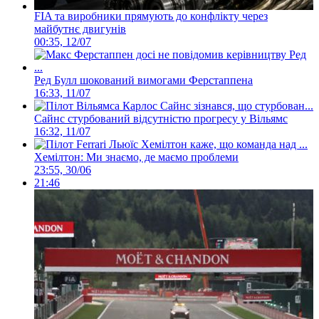
FIA та виробники прямують до конфлікту через
майбутнє двигунів
00:35, 12/07
Ред Булл шокований вимогами Ферстаппена
16:33, 11/07
Сайнс стурбований відсутністю прогресу у Вільямс
16:32, 11/07
Хемілтон: Ми знаємо, де маємо проблеми
23:55, 30/06
21:46