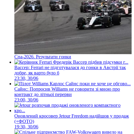
Спа-2026. Результати гонки
Вассер: Ferrari не підготувалася до гонки в Австрії так
добре, як варто було б
23:30, 30/06
Сайнс: Попросив Williams не говорити зі мною про
контракт до літньої перерви
23:00, 30/06
Оновлений кросовер Jetour Freedom надійшов у продаж
(+ФОТО)
19:30, 30/06