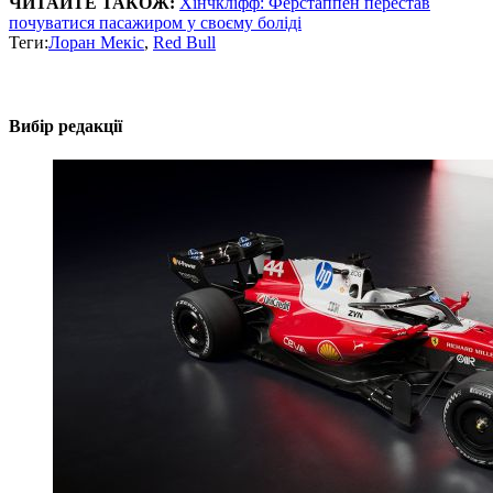
ЧИТАЙТЕ ТАКОЖ:
Хінчкліфф: Ферстаппен перестав
почуватися пасажиром у своєму боліді
Теги:
Лоран Мекіс
,
Red Bull
Вибір редакції