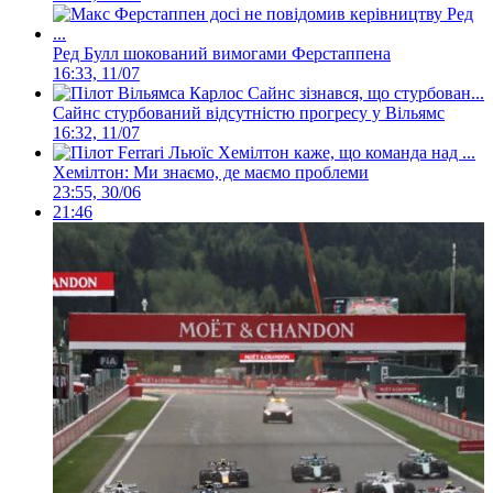
Ред Булл шокований вимогами Ферстаппена
16:33, 11/07
Сайнс стурбований відсутністю прогресу у Вільямс
16:32, 11/07
Хемілтон: Ми знаємо, де маємо проблеми
23:55, 30/06
21:46