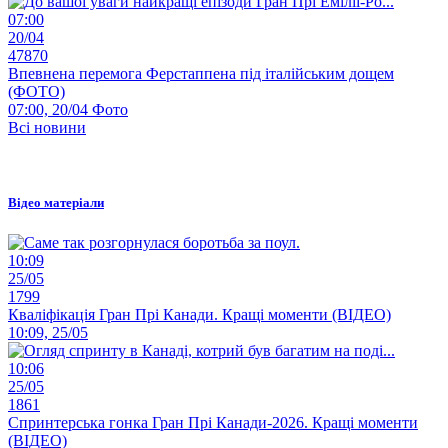
07:00
20/04
47870
Впевнена перемога Ферстаппена під італійським дощем
(ФОТО)
07:00, 20/04
Фото
Всі новини
Відео матеріали
10:09
25/05
1799
Кваліфікація Гран Прі Канади. Кращі моменти (ВІДЕО)
10:09, 25/05
10:06
25/05
1861
Спринтерська гонка Гран Прі Канади-2026. Кращі моменти
(ВІДЕО)