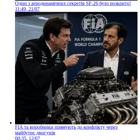
Один з аеродинамічних секретів SF-26 було розкрито!
11:49, 21/07
FIA та виробники прямують до конфлікту через
майбутнє двигунів
00:35, 12/07