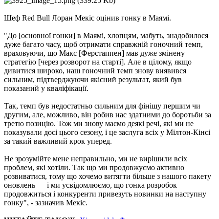
Шеф Red Bull Лоран Мекіс оцінив гонку в Маямі.
"До [основної гонки] в Маямі, хлопцям, мабуть, знадобилося
дуже багато часу, щоб отримати справжній гоночний темп,
враховуючи, що Макс [Ферстаппен] мав дуже змінену
стратегію [через розворот на старті]. Але в цілому, якщо
дивитися широко, наш гоночний темп знову виявився
сильним, підтверджуючи якісний результат, який був
показаний у кваліфікації.
Так, темп був недостатньо сильним для фінішу першим чи
другим, але, можливо, він робив нас здатними до боротьби за
третю позицію. Тож ми знову маємо деякі речі, які ми не
показували досі цього сезону, і це заслуга всіх у Мілтон-Кінсі
за такий важливий крок уперед.
Не зрозумійте мене неправильно, ми не вирішили всіх
проблем, які хотіли. Так що ми продовжуємо активно
розвиватися, тому що хочемо витягти більше з нашого пакету
оновлень — і ми усвідомлюємо, що гонка розробок
продовжиться і конкуренти привезуть новинки на наступну
гонку", - зазначив Мекіс.