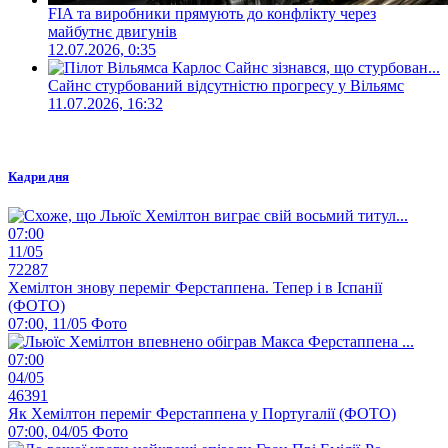
FIA та виробники прямують до конфлікту через
майбутнє двигунів
12.07.2026, 0:35
Сайнс стурбований відсутністю прогресу у Вільямс
11.07.2026, 16:32
Кадри дня
07:00
11/05
72287
Хемілтон знову переміг Ферстаппена. Тепер і в Іспанії
(ФОТО)
07:00, 11/05
Фото
07:00
04/05
46391
Як Хемілтон переміг Ферстаппена у Португалії (ФОТО)
07:00, 04/05
Фото