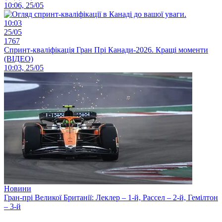
10:06, 25/05
10:03
25/05
1767
Спринт-кваліфікація Гран Прі Канади-2026. Кращі моменти
(ВІДЕО)
10:03, 25/05
Новини
Гран-прі Великої Британії: Леклер – 1-й, Рассел – 2-й, Гемілтон
– 3-й