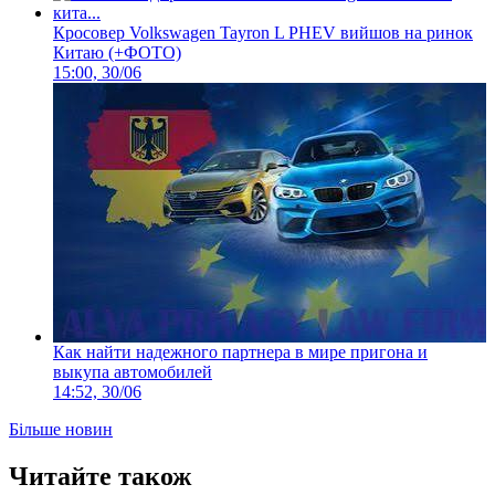
Кросовер Volkswagen Tayron L PHEV вийшов на ринок
Китаю (+ФОТО)
15:00, 30/06
Как найти надежного партнера в мире пригона и
выкупа автомобилей
14:52, 30/06
Більше новин
Читайте також