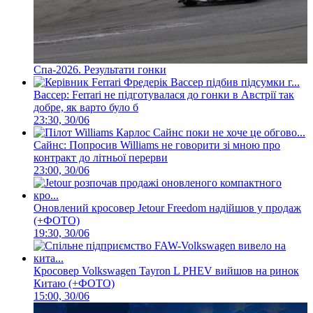
Спа-2026. Результати гонки
Вассер: Ferrari не підготувалася до гонки в Австрії так
добре, як варто було б
23:30, 30/06
Сайнс: Попросив Williams не говорити зі мною про
контракт до літньої перерви
23:00, 30/06
Оновлений кросовер Jetour Freedom надійшов у продаж
(+ФОТО)
19:30, 30/06
Кросовер Volkswagen Tayron L PHEV вийшов на ринок
Китаю (+ФОТО)
15:00, 30/06