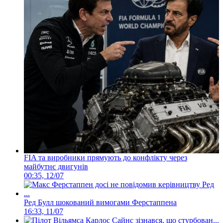
FIA та виробники прямують до конфлікту через
майбутнє двигунів
00:35, 12/07
Ред Булл шокований вимогами Ферстаппена
16:33, 11/07