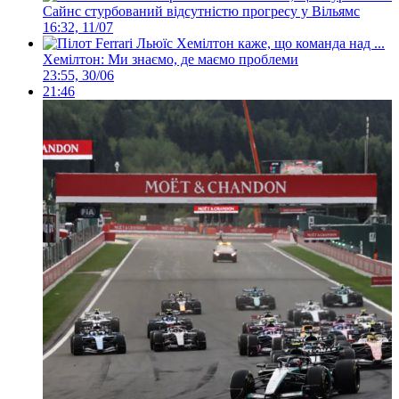
Сайнс стурбований відсутністю прогресу у Вільямс
16:32, 11/07
Хемілтон: Ми знаємо, де маємо проблеми
23:55, 30/06
21:46