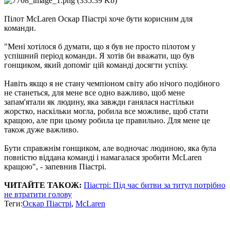
Пілот McLaren Оскар Піастрі хоче бути корисним для
команди.
"Мені хотілося б думати, що я був не просто пілотом у
успішний період команди. Я хотів би вважати, що був
гонщиком, який допоміг цій команді досягти успіху.
Навіть якщо я не стану чемпіоном світу або нічого подібного
не станеться, для мене все одно важливо, щоб мене
запам'ятали як людину, яка завжди ганялася настільки
жорстко, наскільки могла, робила все можливе, щоб стати
кращою, але при цьому робила це правильно. Для мене це
також дуже важливо.
Бути справжнім гонщиком, але водночас людиною, яка була
повністю віддана команді і намагалася зробити McLaren
кращою", - запевнив Піастрі.
ЧИТАЙТЕ ТАКОЖ:
Піастрі: Під час битви за титул потрібно
не втратити голову
Теги:
Оскар Піастрі
,
McLaren