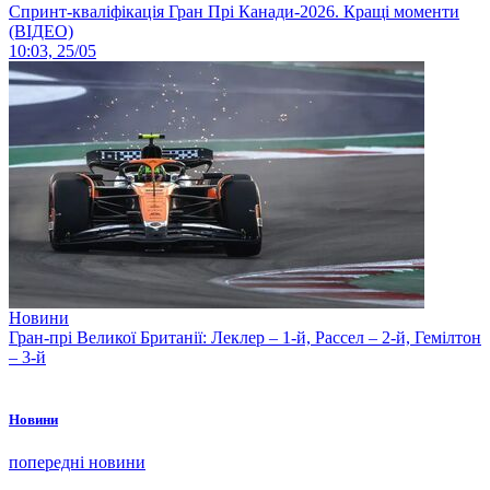
Спринт-кваліфікація Гран Прі Канади-2026. Кращі моменти
(ВІДЕО)
10:03, 25/05
Новини
Гран-прі Великої Британії: Леклер – 1-й, Рассел – 2-й, Гемілтон
– 3-й
Новини
попередні новини