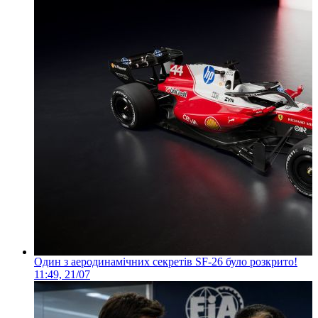
Один з аеродинамічних секретів SF-26 було розкрито!
11:49, 21/07