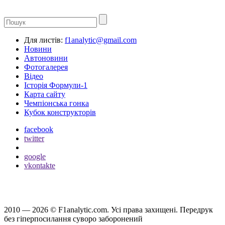
Для листів:
f1analytic@gmail.com
Новини
Автоновини
Фотогалерея
Відео
Історія Формули-1
Карта сайту
Чемпіонська гонка
Кубок конструкторів
facebook
twitter
google
vkontakte
2010 — 2026 ©
F1analytic.com.
Усi права захищенi. Передрук
без гіперпосилання суворо заборонений