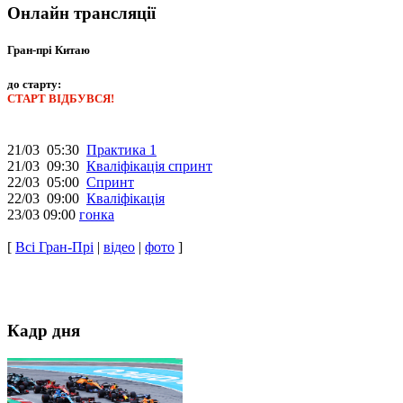
Онлайн трансляції
Гран-прі Китаю
до старту:
СТАРТ ВІДБУВСЯ!
21/03 05:30
Практика 1
21/03 09:30
Кваліфікація спринт
22/03 05:00
Спринт
22/03 09:00
Кваліфікація
23/03 09:00
гонка
[
Всі Гран-Прі
|
відео
|
фото
]
Кадр дня