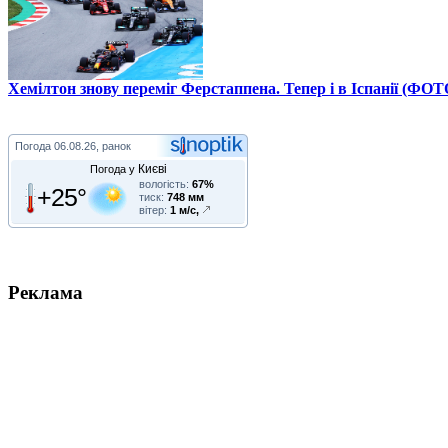
Хемілтон знову переміг Ферстаппена. Тепер і в Іспанії (ФОТ
Погода
06.08.26, ранок
Києві
Погода у
вологість:
67%
+25°
тиск:
748 мм
вітер:
1 м/с,
Реклама