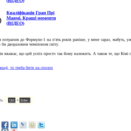
(ВІДЕО)
Кваліфікація Гран Прі
Маямі. Кращі моменти
(ВІДЕО)
я потрапив до Формули-1 на п'ять років раніше, у мене зараз, мабуть, у
в би дворазовим чемпіоном світу.
о він вважає, що цей успіх просто так йому належить. А також те, що Кім
аді, то треба бити на сполох