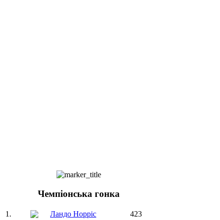
Чемпіонська гонка
1.
Ландо Норріс
423