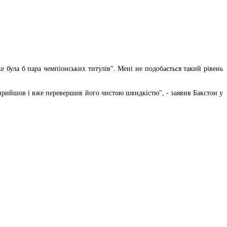
же була б пара чемпіонських титулів". Мені не подобається такий рівень
і прийшов і вже перевершив його чистою швидкістю", - заявив Бакстон у