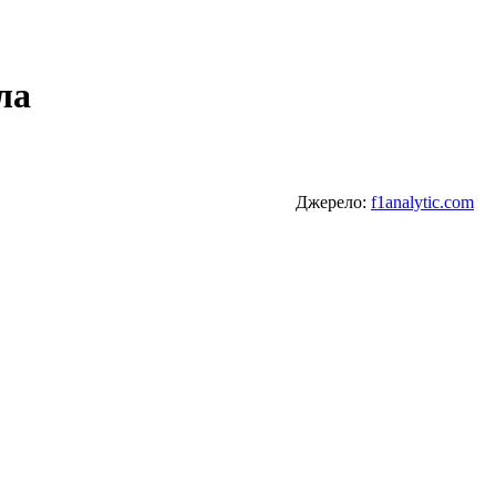
ла
Джерело:
f1analytic.com