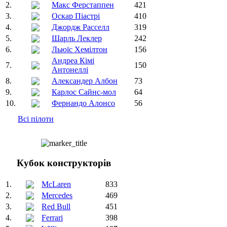
2.
Макс Ферстаппен
421
3.
Оскар Піастрі
410
4.
Джордж Расселл
319
5.
Шарль Леклер
242
6.
Льюїс Хемілтон
156
Андреа Кімі
7.
150
Антонеллі
8.
Александер Албон
73
9.
Карлос Сайнс-мол
64
10.
Фернандо Алонсо
56
Всі пілоти
Кубок конструкторів
1.
McLaren
833
2.
Mercedes
469
3.
Red Bull
451
4.
Ferrari
398