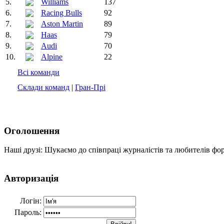
5.
Williams
137
6.
Racing Bulls
92
7.
Aston Martin
89
8.
Haas
79
9.
Audi
70
10.
Alpine
22
Всі команди
Склади команд
|
Гран-Прі
Оголошення
Наші друзі: Шукаємо до співпраці журналістів та любителів фо
Авторизація
Логін:
Пароль: