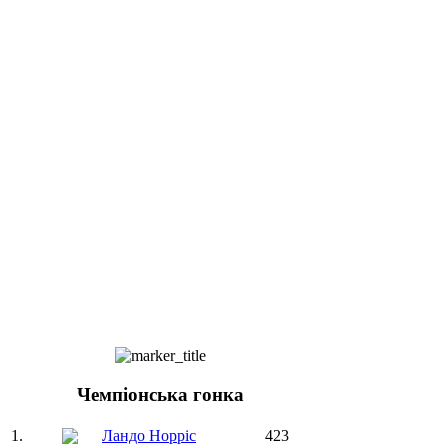
Чемпіонська гонка
1.
Ландо Норріс
423