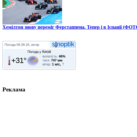
Хемілтон знову переміг Ферстаппена. Тепер і в Іспанії (ФОТ
Погода
06.08.26, вечір
Києві
Погода у
вологість:
46%
+31°
тиск:
747 мм
вітер:
1 м/с,
Реклама