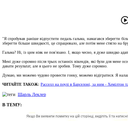
"Я спробував раніше відпустити педаль гальма, намагався зберегти бі
зберегти більше швидкості, це спрацювало, але потім мене стягло на бр
Гальма? Ні, із цим ніяк не пов'язано. І, якщо чесно, я дуже швидко адап
Мені дуже соромно після трьох останніх вікендів, які були для мене ос
давати результат, але я цього не зробив. Тому дуже соромно.
Думаю, ми можемо чудово провести гонку, можемо відігратися. Я налашт
ЧИТАЙТЕ ТАКОЖ:
Расселл на поулі в Барселоні, за ним - Хемілтон 
Шарль Леклер
В ТЕМУ: