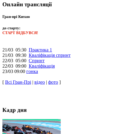
Онлайн трансляції
Гран-прі Китаю
до старту:
СТАРТ ВІДБУВСЯ!
21/03 05:30
Практика 1
21/03 09:30
Кваліфікація спринт
22/03 05:00
Спринт
22/03 09:00
Кваліфікація
23/03 09:00
гонка
[
Всі Гран-Прі
|
відео
|
фото
]
Кадр дня