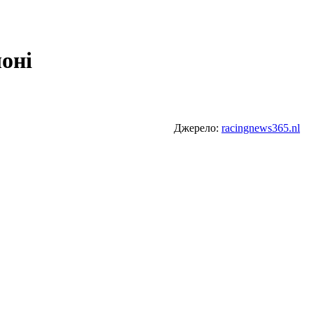
лоні
Джерело:
racingnews365.nl