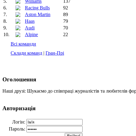
5.
Williams
137
6.
Racing Bulls
92
7.
Aston Martin
89
8.
Haas
79
9.
Audi
70
10.
Alpine
22
Всі команди
Склади команд
|
Гран-Прі
Оголошення
Наші друзі: Шукаємо до співпраці журналістів та любителів фо
Авторизація
Логін:
Пароль: