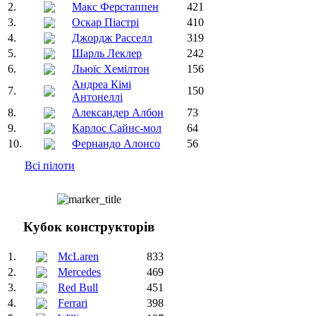
2.
Макс Ферстаппен
421
3.
Оскар Піастрі
410
4.
Джордж Расселл
319
5.
Шарль Леклер
242
6.
Льюїс Хемілтон
156
Андреа Кімі
7.
150
Антонеллі
8.
Александер Албон
73
9.
Карлос Сайнс-мол
64
10.
Фернандо Алонсо
56
Всі пілоти
Кубок конструкторів
1.
McLaren
833
2.
Mercedes
469
3.
Red Bull
451
4.
Ferrari
398