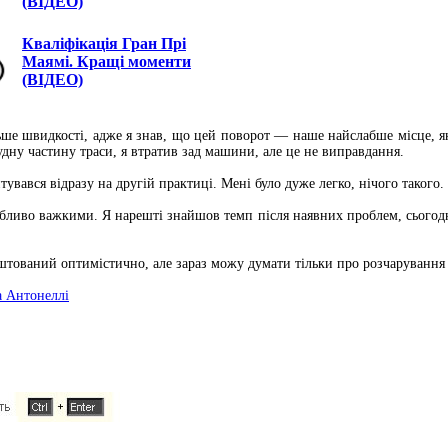
(ВІДЕО)
Кваліфікація Гран Прі
Маямі. Кращі моменти
(ВІДЕО)
льше швидкості, адже я знав, що цей поворот — наше найслабше місце, 
удну частину траси, я втратив зад машини, але це не виправдання.
тувався відразу на другій практиці. Мені було дуже легко, нічого такого.
обливо важкими. Я нарешті знайшов темп після наявних проблем, сьогодні
ований оптимістично, але зараз можу думати тільки про розчарування пі
та Антонеллі