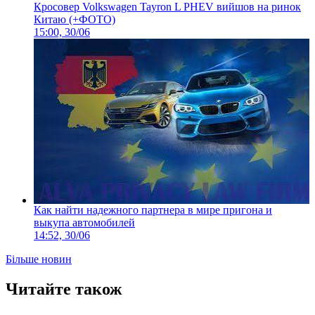
Кросовер Volkswagen Tayron L PHEV вийшов на ринок
Китаю (+ФОТО)
15:00, 30/06
Как найти надежного партнера в мире пригона и
выкупа автомобилей
14:52, 30/06
Більше новин
Читайте також