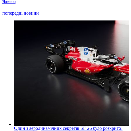
Новини
попередні новини
Один з аеродинамічних секретів SF-26 було розкрито!