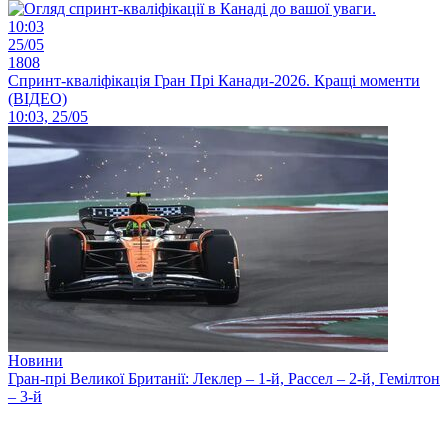
10:03
25/05
1808
Спринт-кваліфікація Гран Прі Канади-2026. Кращі моменти
(ВІДЕО)
10:03, 25/05
Новини
Гран-прі Великої Британії: Леклер – 1-й, Рассел – 2-й, Гемілтон
– 3-й