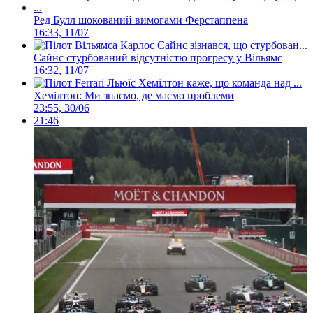
Ред Булл шокований вимогами Ферстаппена
16:33, 11/07
Сайнс стурбований відсутністю прогресу у Вільямс
16:32, 11/07
Хемілтон: Ми знаємо, де маємо проблеми
23:55, 30/06
21:46