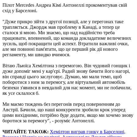
Пілот Mercedes Андреа Кімі Антонеллі прокоментував свій
схід у Барселоні.
"Дуже прикро зійти з другої позиції, але у перегонах таке
трапляється. Джордж мав проблему в Канаді, а тепер це
сталося зі мною. Ми знаємо, що над надійністю треба
працювати, впевнений, що команда докладатиме величезних
зусиль, щоб покращити цей аспект. Втратили важливі очки,
але ми повинні пам'ятати, що це перший рік дії нового
регламенту, ми швидко вчимося.
Вітаю Льюїса Хемілтона з перемогою. Він чудовий гонщик і
дуже допоміг мені у кар'єрі. Радий знову бачити його нагорі,
він справді цього заслуговує. Думаю, ми мали темп, щоб
поборотися з ним за перемогу, але віртуальний автомобіль
безпеки з'явився в невдалий для нас момент, ми не побачили,
як усе склалося б.
Ми маємо тиждень без перегонів перед поверненням до
Австрії. Бачили, що наші конкуренти зробили крок уперед
цими вихідними, потрібно буде додати, якщо ми хочемо знову
боротися за перемогу", - розуміє Антонеллі.
ЧИТАЙТЕ ТАКОЖ:
Хемілтон виграв гонку в Барселоні,