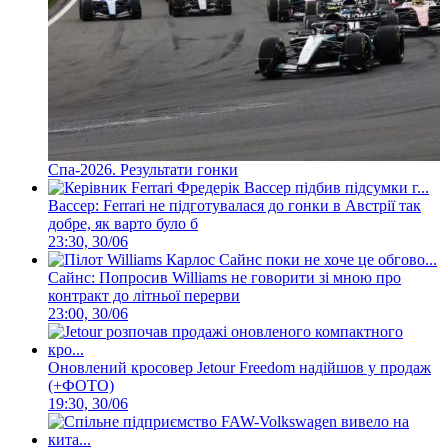
Спа-2026. Результати гонки
Вассер: Ferrari не підготувалася до гонки в Австрії так
добре, як варто було б
23:30, 30/06
Сайнс: Попросив Williams не говорити зі мною про
контракт до літньої перерви
23:00, 30/06
Оновлений кросовер Jetour Freedom надійшов у продаж
(+ФОТО)
19:30, 30/06