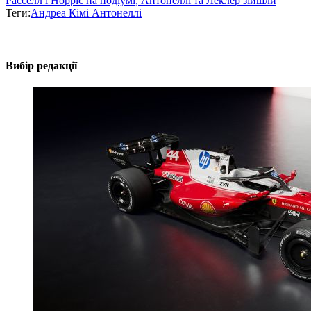
Расселл і Норріс на подіумі, Антонеллі та Леклер зійшли
Теги:
Андреа Кімі Антонеллі
Вибір редакції