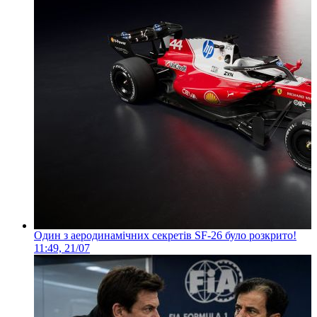
Один з аеродинамічних секретів SF-26 було розкрито!
11:49, 21/07