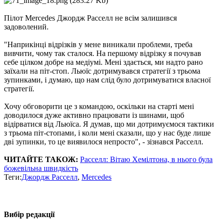
Пілот Mercedes Джордж Расселл не всім залишився
задоволений.
"Наприкінці відрізків у мене виникали проблеми, треба
вивчити, чому так сталося. На першому відрізку я почував
себе цілком добре на медіумі. Мені здається, ми надто рано
заїхали на піт-стоп. Льюїс дотримувався стратегії з трьома
зупинками, і думаю, що нам слід було дотримуватися власної
стратегії.
Хочу обговорити це з командою, оскільки на старті мені
доводилося дуже активно працювати із шинами, щоб
відірватися від Льюїса. Я думав, що ми дотримуємося тактики
з трьома піт-стопами, і коли мені сказали, що у нас буде лише
дві зупинки, то це виявилося непросто", - зізнався Расселл.
ЧИТАЙТЕ ТАКОЖ:
Расселл: Вітаю Хемілтона, в нього була
божевільна швидкість
Теги:
Джордж Расселл
,
Mercedes
Вибір редакції