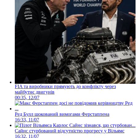
FIA та виробники прямують до конфлікту через
майбутнє двигунів
00:35, 12/07
Ред Булл шокований вимогами Ферстаппена
16:33, 11/07
Сайнс стурбований відсутністю прогресу у Вільямс
16:32, 11/07