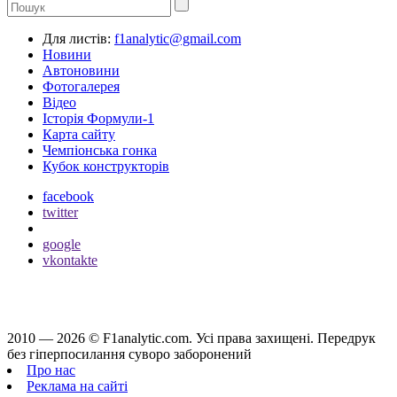
Для листів:
f1analytic@gmail.com
Новини
Автоновини
Фотогалерея
Відео
Історія Формули-1
Карта сайту
Чемпіонська гонка
Кубок конструкторів
facebook
twitter
google
vkontakte
2010 — 2026 ©
F1analytic.com.
Усi права захищенi. Передрук
без гіперпосилання суворо заборонений
Про нас
Реклама на сайті