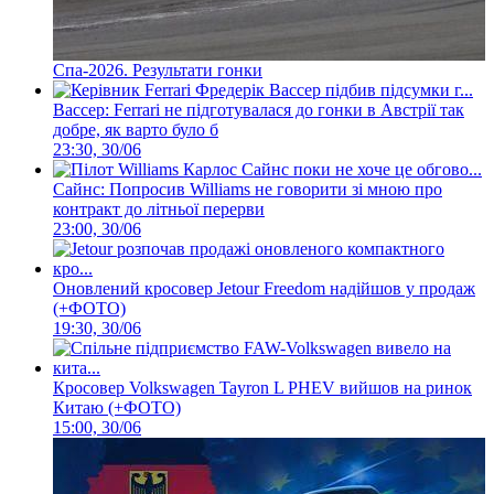
Спа-2026. Результати гонки
Вассер: Ferrari не підготувалася до гонки в Австрії так
добре, як варто було б
23:30, 30/06
Сайнс: Попросив Williams не говорити зі мною про
контракт до літньої перерви
23:00, 30/06
Оновлений кросовер Jetour Freedom надійшов у продаж
(+ФОТО)
19:30, 30/06
Кросовер Volkswagen Tayron L PHEV вийшов на ринок
Китаю (+ФОТО)
15:00, 30/06