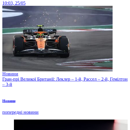
10:03, 25/05
Новини
Гран-прі Великої Британії: Леклер – 1-й, Рассел – 2-й, Гемілтон
– 3-й
Новини
попередні новини