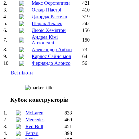
2.
Макс Ферстаппен
421
3.
Оскар Піастрі
410
4.
Джордж Расселл
319
5.
Шарль Леклер
242
6.
Льюїс Хемілтон
156
Андреа Кімі
7.
150
Антонеллі
8.
Александер Албон
73
9.
Карлос Сайнс-мол
64
10.
Фернандо Алонсо
56
Всі пілоти
Кубок конструкторів
1.
McLaren
833
2.
Mercedes
469
3.
Red Bull
451
4.
Ferrari
398