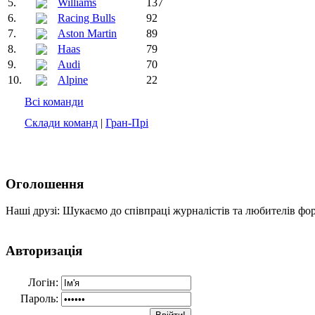
5.
Williams
137
6.
Racing Bulls
92
7.
Aston Martin
89
8.
Haas
79
9.
Audi
70
10.
Alpine
22
Всі команди
Склади команд
|
Гран-Прі
Оголошення
Наші друзі: Шукаємо до співпраці журналістів та любителів фо
Авторизація
Логін:
Пароль: