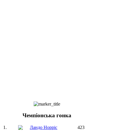
Чемпіонська гонка
1.
Ландо Норріс
423