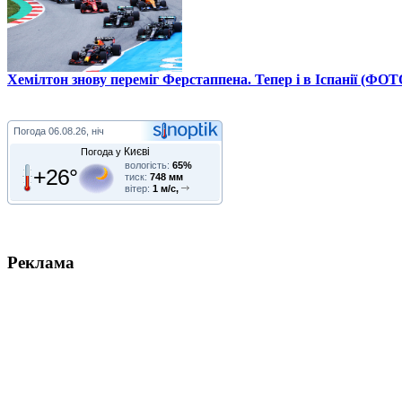
Хемілтон знову переміг Ферстаппена. Тепер і в Іспанії (ФОТ
Погода
06.08.26, ніч
Києві
Погода у
вологість:
65%
+26°
тиск:
748 мм
вітер:
1 м/с,
Реклама