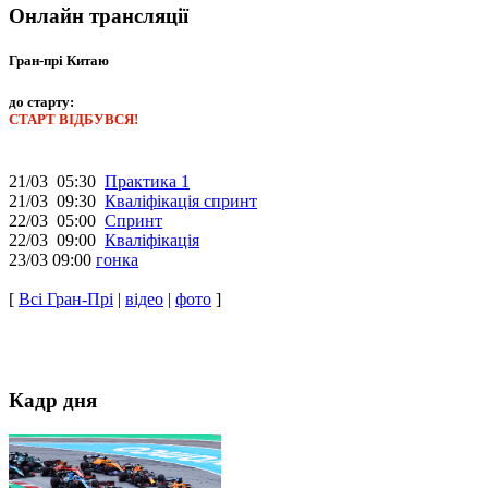
Онлайн трансляції
Гран-прі Китаю
до старту:
СТАРТ ВІДБУВСЯ!
21/03 05:30
Практика 1
21/03 09:30
Кваліфікація спринт
22/03 05:00
Спринт
22/03 09:00
Кваліфікація
23/03 09:00
гонка
[
Всі Гран-Прі
|
відео
|
фото
]
Кадр дня