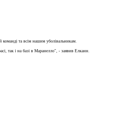
ій команді та всім нашим уболівальникам.
асі, так і на базі в Маранелло", - заявив Елканн.