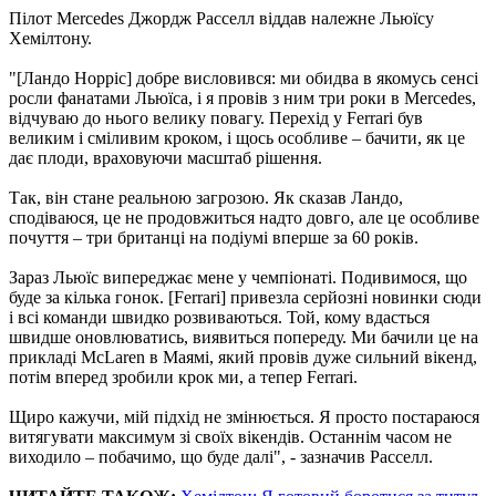
Пілот Mercedes Джордж Расселл віддав належне Льюїсу
Хемілтону.
"[Ландо Норріс] добре висловився: ми обидва в якомусь сенсі
росли фанатами Льюїса, і я провів з ним три роки в Mercedes,
відчуваю до нього велику повагу. Перехід у Ferrari був
великим і сміливим кроком, і щось особливе – бачити, як це
дає плоди, враховуючи масштаб рішення.
Так, він стане реальною загрозою. Як сказав Ландо,
сподіваюся, це не продовжиться надто довго, але це особливе
почуття – три британці на подіумі вперше за 60 років.
Зараз Льюїс випереджає мене у чемпіонаті. Подивимося, що
буде за кілька гонок. [Ferrari] привезла серйозні новинки сюди
і всі команди швидко розвиваються. Той, кому вдасться
швидше оновлюватись, виявиться попереду. Ми бачили це на
прикладі McLaren в Маямі, який провів дуже сильний вікенд,
потім вперед зробили крок ми, а тепер Ferrari.
Щиро кажучи, мій підхід не змінюється. Я просто постараюся
витягувати максимум зі своїх вікендів. Останнім часом не
виходило – побачимо, що буде далі", - зазначив Расселл.