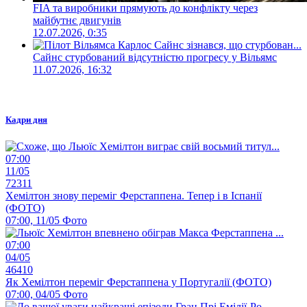
FIA та виробники прямують до конфлікту через
майбутнє двигунів
12.07.2026, 0:35
Сайнс стурбований відсутністю прогресу у Вільямс
11.07.2026, 16:32
Кадри дня
07:00
11/05
72311
Хемілтон знову переміг Ферстаппена. Тепер і в Іспанії
(ФОТО)
07:00, 11/05
Фото
07:00
04/05
46410
Як Хемілтон переміг Ферстаппена у Португалії (ФОТО)
07:00, 04/05
Фото