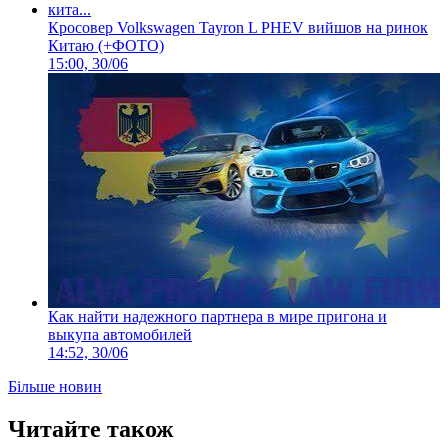
Кросовер Volkswagen Tayron L PHEV вийшов на ринок
Китаю (+ФОТО)
15:00, 30/06
Как найти надежного партнера в мире пригона и
выкупа автомобилей
14:52, 30/06
Більше новин
Читайте також