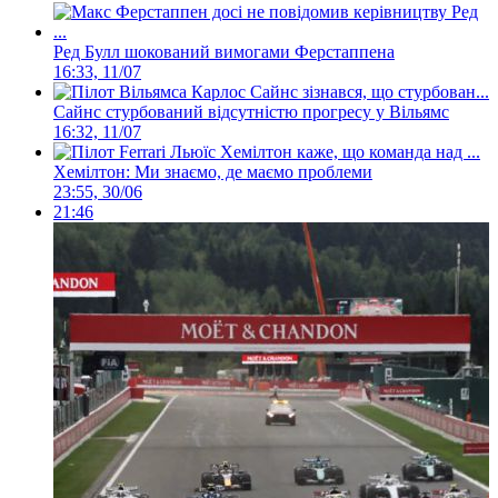
Ред Булл шокований вимогами Ферстаппена
16:33, 11/07
Сайнс стурбований відсутністю прогресу у Вільямс
16:32, 11/07
Хемілтон: Ми знаємо, де маємо проблеми
23:55, 30/06
21:46