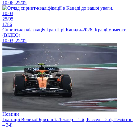
10:06, 25/05
10:03
25/05
1786
Спринт-кваліфікація Гран Прі Канади-2026. Кращі моменти
(ВІДЕО)
10:03, 25/05
Новини
Гран-прі Великої Британії: Леклер – 1-й, Рассел – 2-й, Гемілтон
– 3-й