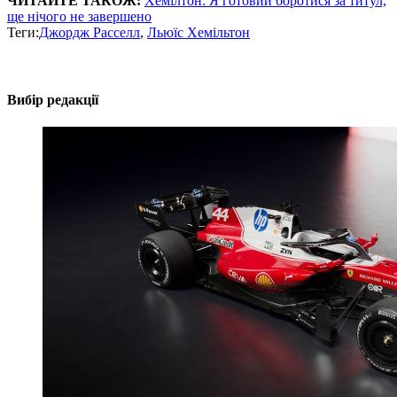
ЧИТАЙТЕ ТАКОЖ:
Хемілтон: Я готовий боротися за титул,
ще нічого не завершено
Теги:
Джордж Расселл
,
Льюїс Хемільтон
Вибір редакції