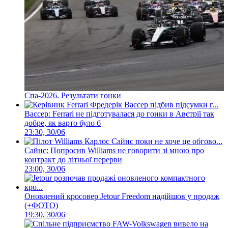
Спа-2026. Результати гонки
Вассер: Ferrari не підготувалася до гонки в Австрії так
добре, як варто було б
23:30, 30/06
Сайнс: Попросив Williams не говорити зі мною про
контракт до літньої перерви
23:00, 30/06
Оновлений кросовер Jetour Freedom надійшов у продаж
(+ФОТО)
19:30, 30/06