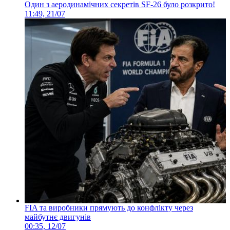
Один з аеродинамічних секретів SF-26 було розкрито!
11:49, 21/07
FIA та виробники прямують до конфлікту через
майбутнє двигунів
00:35, 12/07