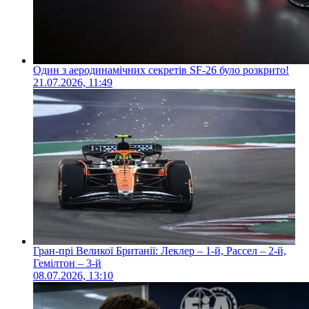
Один з аеродинамічних секретів SF-26 було розкрито!
21.07.2026, 11:49
Гран-прі Великої Британії: Леклер – 1-й, Рассел – 2-й,
Гемілтон – 3-й
08.07.2026, 13:10