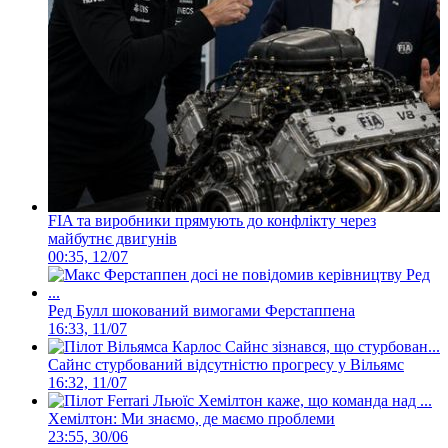
FIA та виробники прямують до конфлікту через
майбутнє двигунів
00:35, 12/07
Ред Булл шокований вимогами Ферстаппена
16:33, 11/07
Сайнс стурбований відсутністю прогресу у Вільямс
16:32, 11/07
Хемілтон: Ми знаємо, де маємо проблеми
23:55, 30/06