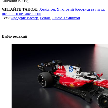
запевнив Вассер.
ЧИТАЙТЕ ТАКОЖ:
Хемілтон: Я готовий боротися за титул,
ще нічого не завершено
Теги:
Фредерік Вассер
,
Ferrari
,
Льюїс Хемільтон
Вибір редакції