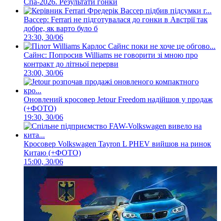
Спа-2026. Результати гонки
Вассер: Ferrari не підготувалася до гонки в Австрії так
добре, як варто було б
23:30, 30/06
Сайнс: Попросив Williams не говорити зі мною про
контракт до літньої перерви
23:00, 30/06
Оновлений кросовер Jetour Freedom надійшов у продаж
(+ФОТО)
19:30, 30/06
Кросовер Volkswagen Tayron L PHEV вийшов на ринок
Китаю (+ФОТО)
15:00, 30/06