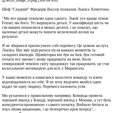
Шеф "Скудерії" Фредерік Вассер похвалив Льюїса Хемілтона.
"Ми все краще пізнаємо один одного. Льюїс усе краще пізнає
Ferrari, ми його. Усі вирішують деталі. У кваліфікації шість чи
сім машин опинилися в межах десятої, і це показує, що
маленькі деталі можуть чинити величезний вплив на
результат.
Я не збираюся приписувати собі перемогу. Це цілком заслуга
Льюїса. Він зміг відігратися після важких моментів та
складних вікендів. Щовівторка він був на базі, був готовий
почати все заново і знову працювати на межі. Коли
семиразовий чемпіон світу продовжує так працювати, це стає
колосальною мотивацією для всіх у Маранелло.
У важкі моменти я намагаюся захистити команду та взяти
відповідальність на себе. Я не хочу виділяти якийсь один
відділ чи одну людину. Перемога належить усім.
Ми рухаємося у правильному напрямку. Команда провела
хороший вікенд у Канаді, хороший вікенд у Монако, а тут була
конкурентоспроможною з самого початку. Вийшло битися за
поул обома машинами, і це безперечно крок вперед", -