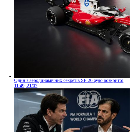
Один з аеродинамічних секретів SF-26 було розкрито!
11:49, 21/07