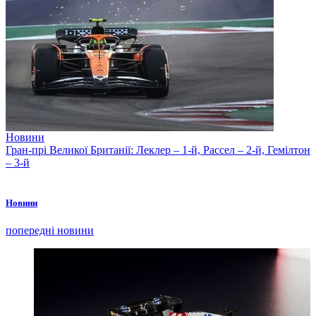
Новини
Гран-прі Великої Британії: Леклер – 1-й, Рассел – 2-й, Гемілтон
– 3-й
Новини
попередні новини