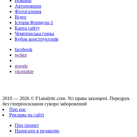
Новини
Автоновини
Фотогалерея
Відео
Історія Формули-1
Карта сайту
Чемпіонська гонка
Кубок конструкторів
facebook
twitter
google
vkontakte
2010 — 2026 ©
F1analytic.com.
Усi права захищенi. Передрук
без гіперпосилання суворо заборонений
Про нас
Реклама на сайті
Про проект
Написати в редакцію