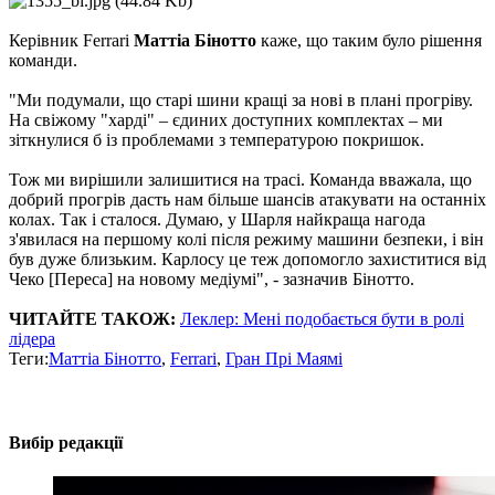
Керівник Ferrari
Маттіа Бінотто
каже, що таким було рішення
команди.
"Ми подумали, що старі шини кращі за нові в плані прогріву.
На свіжому "харді" – єдиних доступних комплектах – ми
зіткнулися б із проблемами з температурою покришок.
Тож ми вирішили залишитися на трасі. Команда вважала, що
добрий прогрів дасть нам більше шансів атакувати на останніх
колах. Так і сталося. Думаю, у Шарля найкраща нагода
з'явилася на першому колі після режиму машини безпеки, і він
був дуже близьким. Карлосу це теж допомогло захиститися від
Чеко [Переса] на новому медіумі", - зазначив Бінотто.
ЧИТАЙТЕ ТАКОЖ:
Леклер: Мені подобається бути в ролі
лідера
Теги:
Маттіа Бінотто
,
Ferrari
,
Гран Прі Маямі
Вибір редакції