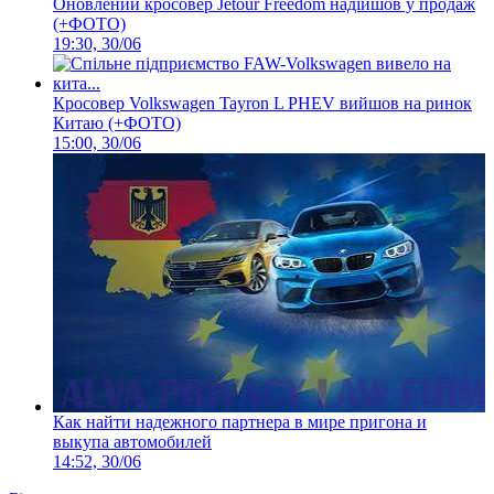
Оновлений кросовер Jetour Freedom надійшов у продаж
(+ФОТО)
19:30, 30/06
Кросовер Volkswagen Tayron L PHEV вийшов на ринок
Китаю (+ФОТО)
15:00, 30/06
Как найти надежного партнера в мире пригона и
выкупа автомобилей
14:52, 30/06