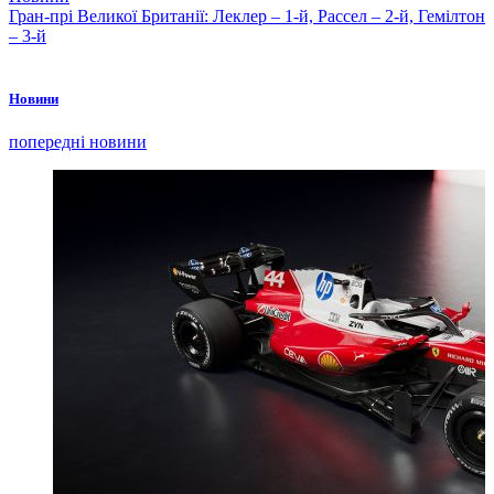
Гран-прі Великої Британії: Леклер – 1-й, Рассел – 2-й, Гемілтон
– 3-й
Новини
попередні новини