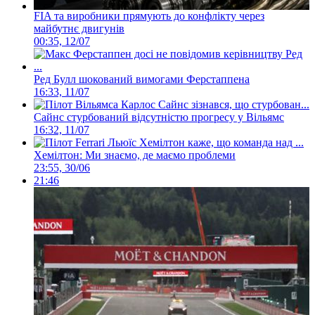
FIA та виробники прямують до конфлікту через
майбутнє двигунів
00:35, 12/07
Ред Булл шокований вимогами Ферстаппена
16:33, 11/07
Сайнс стурбований відсутністю прогресу у Вільямс
16:32, 11/07
Хемілтон: Ми знаємо, де маємо проблеми
23:55, 30/06
21:46