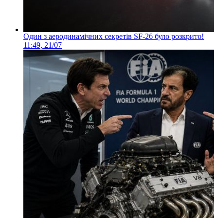
Один з аеродинамічних секретів SF-26 було розкрито!
11:49, 21/07