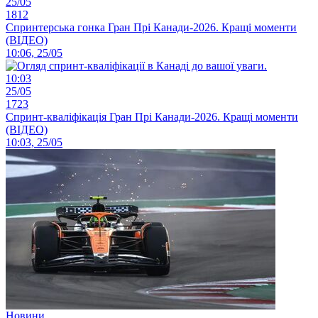
25/05
1812
Спринтерська гонка Гран Прі Канади-2026. Кращі моменти
(ВІДЕО)
10:06, 25/05
10:03
25/05
1723
Спринт-кваліфікація Гран Прі Канади-2026. Кращі моменти
(ВІДЕО)
10:03, 25/05
Новини