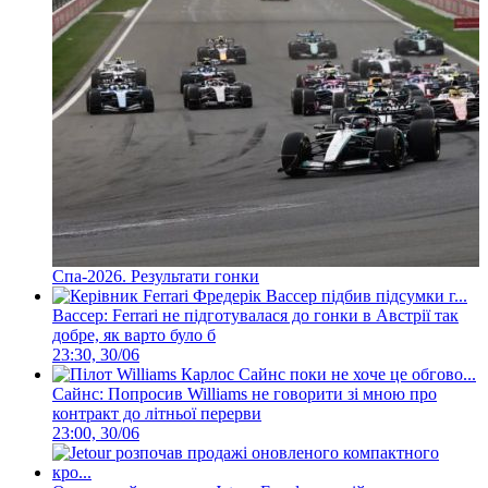
Спа-2026. Результати гонки
Вассер: Ferrari не підготувалася до гонки в Австрії так
добре, як варто було б
23:30, 30/06
Сайнс: Попросив Williams не говорити зі мною про
контракт до літньої перерви
23:00, 30/06