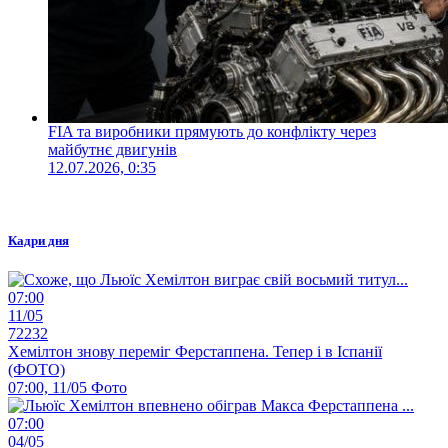
FIA та виробники прямують до конфлікту через
майбутнє двигунів
12.07.2026, 0:35
Кадри дня
07:00
11/05
72232
Хемілтон знову переміг Ферстаппена. Тепер і в Іспанії
(ФОТО)
07:00, 11/05
Фото
07:00
04/05