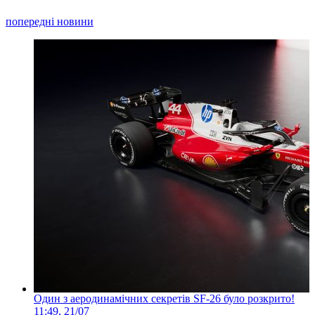
попередні новини
Один з аеродинамічних секретів SF-26 було розкрито!
11:49, 21/07