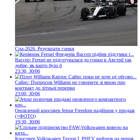
Спа-2026. Результати гонки
Вассер: Ferrari не підготувалася до гонки в Австрії так
добре, як варто було б
23:30, 30/06
Сайнс: Попросив Williams не говорити зі мною про
контракт до літньої перерви
23:00, 30/06
Оновлений кросовер Jetour Freedom надійшов у продаж
(+ФОТО)
19:30, 30/06
Кросовер Volkswagen Tayron L PHEV вийшов на ринок