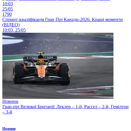
10:03
25/05
1790
Спринт-кваліфікація Гран Прі Канади-2026. Кращі моменти
(ВІДЕО)
10:03, 25/05
Новини
Гран-прі Великої Британії: Леклер – 1-й, Рассел – 2-й, Гемілтон
– 3-й
Новини