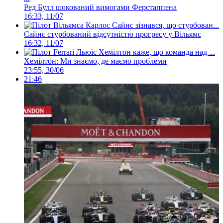
Ред Булл шокований вимогами Ферстаппена
16:33, 11/07
Сайнс стурбований відсутністю прогресу у Вільямс
16:32, 11/07
Хемілтон: Ми знаємо, де маємо проблеми
23:55, 30/06
21:46