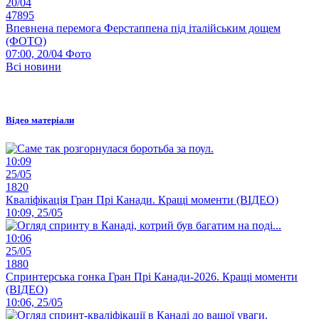
20/04
47895
Впевнена перемога Ферстаппена під італійським дощем
(ФОТО)
07:00, 20/04
Фото
Всі новини
Відео матеріали
10:09
25/05
1820
Кваліфікація Гран Прі Канади. Кращі моменти (ВІДЕО)
10:09, 25/05
10:06
25/05
1880
Спринтерська гонка Гран Прі Канади-2026. Кращі моменти
(ВІДЕО)
10:06, 25/05