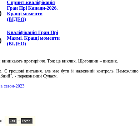
Спринт-кваліфікація
Гран Прі Канади-2026.
Кращі моменти
(ВІДЕО)
Кваліфікація Гран Прі
Маямі. Кращі моменти
(ВІДЕО)
и виникають протиріччя. Тож це виклик. Щогодини – виклик.
тно. Є грошові питання, але має бути й належний контроль. Неможлив
рібний", - переконаний Сулаєм.
а сезон-2023