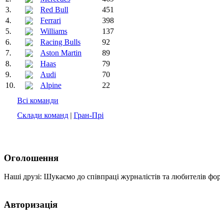
3.
Red Bull
451
4.
Ferrari
398
5.
Williams
137
6.
Racing Bulls
92
7.
Aston Martin
89
8.
Haas
79
9.
Audi
70
10.
Alpine
22
Всі команди
Склади команд
|
Гран-Прі
Оголошення
Наші друзі: Шукаємо до співпраці журналістів та любителів фо
Авторизація