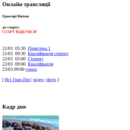
Онлайн трансляції
Гран-прі Китаю
до старту:
СТАРТ ВІДБУВСЯ!
21/03 05:30
Практика 1
21/03 09:30
Кваліфікація спринт
22/03 05:00
Спринт
22/03 09:00
Кваліфікація
23/03 09:00
гонка
[
Всі Гран-Прі
|
відео
|
фото
]
Кадр дня