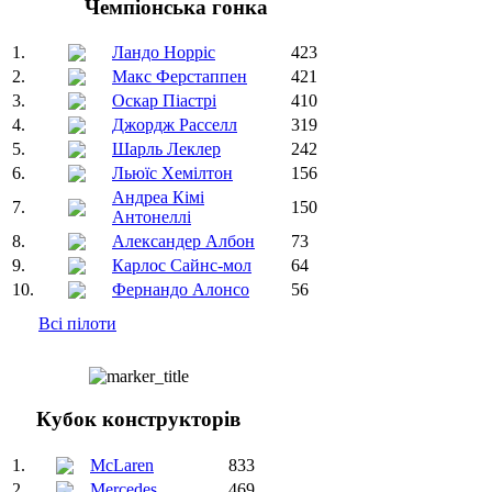
Чемпіонська гонка
1.
Ландо Норріс
423
2.
Макс Ферстаппен
421
3.
Оскар Піастрі
410
4.
Джордж Расселл
319
5.
Шарль Леклер
242
6.
Льюїс Хемілтон
156
Андреа Кімі
7.
150
Антонеллі
8.
Александер Албон
73
9.
Карлос Сайнс-мол
64
10.
Фернандо Алонсо
56
Всі пілоти
Кубок конструкторів
1.
McLaren
833
2.
Mercedes
469