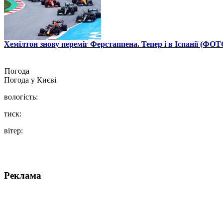
Хемілтон знову переміг Ферстаппена. Тепер і в Іспанії (ФОТ
Погода
Погода у
Києві
вологість:
тиск:
вітер:
Реклама