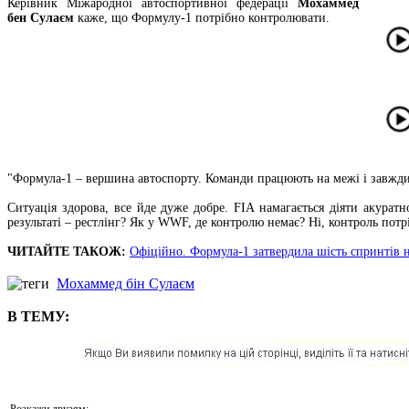
Керівник Міжародної автоспортивної федерації
Мохаммед
бен Сулаєм
каже, що Формулу-1 потрібно контролювати.
"Формула-1 – вершина автоспорту. Команди працюють на межі і завжд
Ситуація здорова, все йде дуже добре. FIA намагається діяти акура
результаті – рестлінг? Як у WWF, де контролю немає? Ні, контроль пот
ЧИТАЙТЕ ТАКОЖ:
Офіційно. Формула-1 затвердила шість спринтів н
Мохаммед бін Сулаєм
В ТЕМУ:
Розкажи друзям: