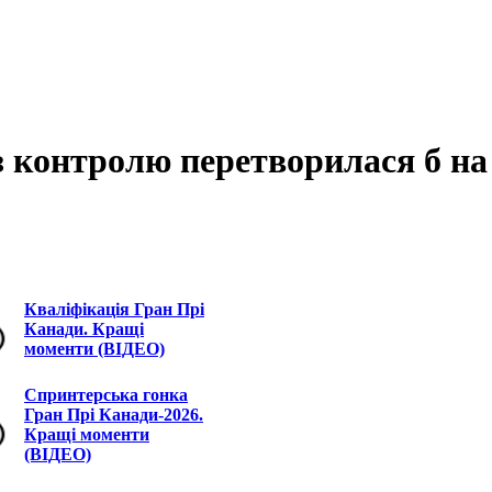
 контролю перетворилася б на
Кваліфікація Гран Прі
Канади. Кращі
моменти (ВІДЕО)
Спринтерська гонка
Гран Прі Канади-2026.
Кращі моменти
(ВІДЕО)