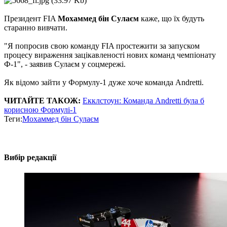
Президент FIA
Мохаммед бін Сулаєм
каже, що їх будуть
старанно вивчати.
"Я попросив свою команду FIA простежити за запуском
процесу вираження зацікавленості нових команд чемпіонату
Ф-1", - заявив Сулаєм у соцмережі.
Як відомо зайти у Формулу-1 дуже хоче команда Andretti.
ЧИТАЙТЕ ТАКОЖ:
Екклстоун: Команда Andretti була б
корисною Формулі-1
Теги:
Мохаммед бін Сулаєм
Вибір редакції