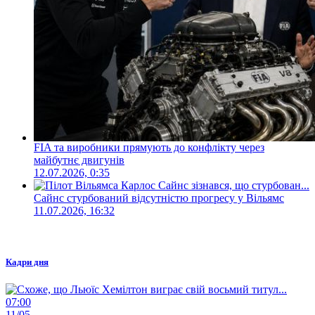
FIA та виробники прямують до конфлікту через
майбутнє двигунів
12.07.2026, 0:35
Сайнс стурбований відсутністю прогресу у Вільямс
11.07.2026, 16:32
Кадри дня
07:00
11/05