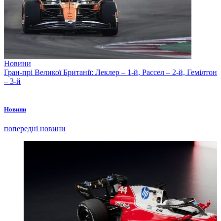
Новини
Гран-прі Великої Британії: Леклер – 1-й, Рассел – 2-й, Гемілтон
– 3-й
Новини
попередні новини