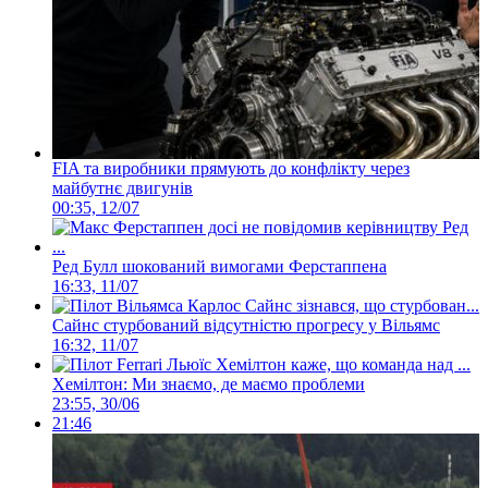
FIA та виробники прямують до конфлікту через
майбутнє двигунів
00:35, 12/07
Ред Булл шокований вимогами Ферстаппена
16:33, 11/07
Сайнс стурбований відсутністю прогресу у Вільямс
16:32, 11/07
Хемілтон: Ми знаємо, де маємо проблеми
23:55, 30/06
21:46