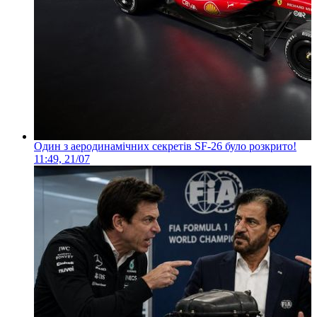
Один з аеродинамічних секретів SF-26 було розкрито!
11:49, 21/07