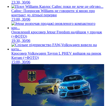
23:30, 30/06
Сайнс: Попросив Williams не говорити зі мною про
контракт до літньої перерви
23:00, 30/06
Оновлений кросовер Jetour Freedom надійшов у продаж
(+ФОТО)
19:30, 30/06
Кросовер Volkswagen Tayron L PHEV вийшов на ринок
Китаю (+ФОТО)
15:00, 30/06