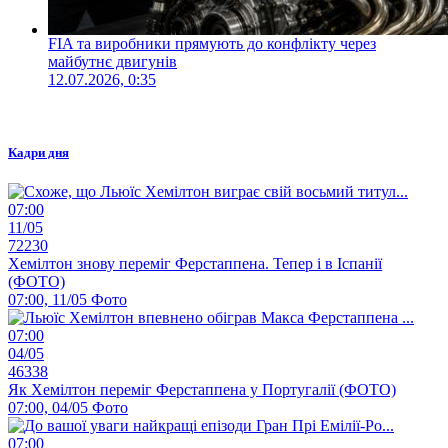
FIA та виробники прямують до конфлікту через
майбутнє двигунів
12.07.2026, 0:35
Кадри дня
07:00
11/05
72230
Хемілтон знову переміг Ферстаппена. Тепер і в Іспанії
(ФОТО)
07:00, 11/05
Фото
07:00
04/05
46338
Як Хемілтон переміг Ферстаппена у Португалії (ФОТО)
07:00, 04/05
Фото
07:00