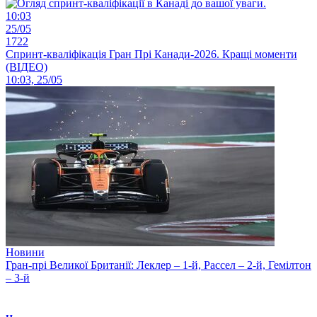
10:03
25/05
1722
Спринт-кваліфікація Гран Прі Канади-2026. Кращі моменти
(ВІДЕО)
10:03, 25/05
Новини
Гран-прі Великої Британії: Леклер – 1-й, Рассел – 2-й, Гемілтон
– 3-й