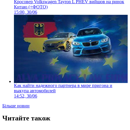
Кросовер Volkswagen Tayron L PHEV вийшов на ринок
Китаю (+ФОТО)
15:00, 30/06
Как найти надежного партнера в мире пригона и
выкупа автомобилей
14:52, 30/06
Більше новин
Читайте також