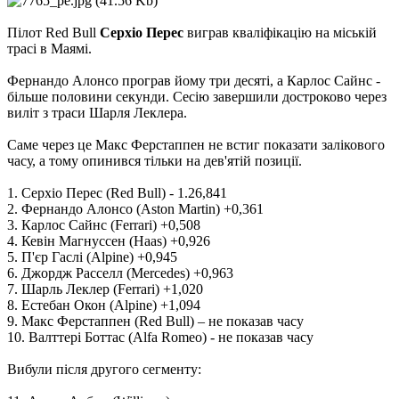
Пілот Red Bull
Серхіо Перес
виграв кваліфікацію на міській
трасі в Маямі.
Фернандо Алонсо програв йому три десяті, а Карлос Сайнс -
більше половини секунди. Сесію завершили достроково через
виліт з траси Шарля Леклера.
Саме через це Макс Ферстаппен не встиг показати залікового
часу, а тому опинився тільки на дев'ятій позиції.
1. Серхіо Перес (Red Bull) - 1.26,841
2. Фернандо Алонсо (Aston Martin) +0,361
3. Карлос Сайнс (Ferrari) +0,508
4. Кевін Магнуссен (Haas) +0,926
5. П'єр Гаслі (Alpine) +0,945
6. Джордж Расселл (Mercedes) +0,963
7. Шарль Леклер (Ferrari) +1,020
8. Естебан Окон (Alpine) +1,094
9. Макс Ферстаппен (Red Bull) – не показав часу
10. Валттері Боттас (Alfa Romeo) - не показав часу
Вибули після другого сегменту: