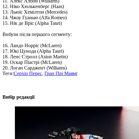
11. Алекс Албон (Williams)
12. Ніко Хюлькенберг (Haas)
13. Льюїс Хемілтон (Mercedes)
14. Чжоу Гуанью (Alfa Romeo)
15. Нік де Вріс (Alpha Tauri)
Вибули після першого сегменту:
16. Ландо Норріс (McLaren)
17. Юкі Цунода (Alpha Tauri)
18. Ленс Стролл (Aston Martin)
19. Оскар Піастрі (McLaren)
20. Логан Сарджент (Williams)
Теги:
Серхіо Перес
,
Гран Прі Маямі
Вибір редакції