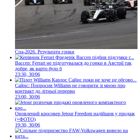
Спа-2026. Результати гонки
Вассер: Ferrari не підготувалася до гонки в Австрії так
добре, як варто було б
23:30, 30/06
Сайнс: Попросив Williams не говорити зі мною про
контракт до літньої перерви
23:00, 30/06
Оновлений кросовер Jetour Freedom надійшов у продаж
(+ФОТО)
19:30, 30/06