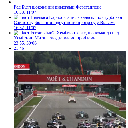
Ред Булл шокований вимогами Ферстаппена
16:33, 11/07
Сайнс стурбований відсутністю прогресу у Вільямс
16:32, 11/07
Хемілтон: Ми знаємо, де маємо проблеми
23:55, 30/06
21:46