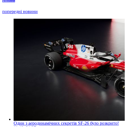
Новини
попередні новини
Один з аеродинамічних секретів SF-26 було розкрито!