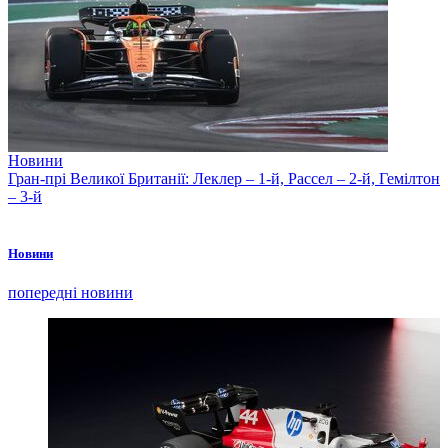
Новини
Гран-прі Великої Британії: Леклер – 1-й, Рассел – 2-й, Гемілтон
– 3-й
Новини
попередні новини