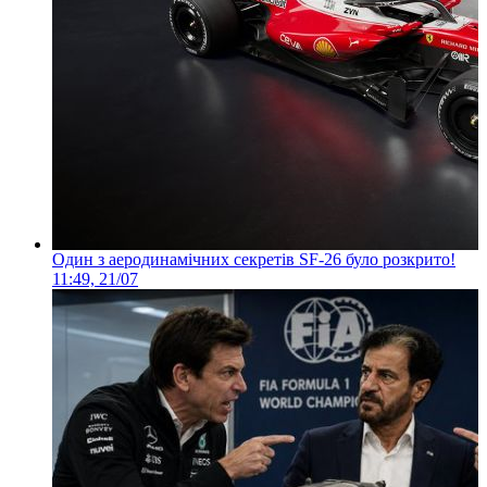
Один з аеродинамічних секретів SF-26 було розкрито!
11:49, 21/07