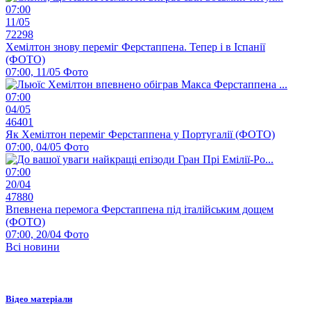
07:00
11/05
72298
Хемілтон знову переміг Ферстаппена. Тепер і в Іспанії
(ФОТО)
07:00, 11/05
Фото
07:00
04/05
46401
Як Хемілтон переміг Ферстаппена у Португалії (ФОТО)
07:00, 04/05
Фото
07:00
20/04
47880
Впевнена перемога Ферстаппена під італійським дощем
(ФОТО)
07:00, 20/04
Фото
Всі новини
Відео матеріали