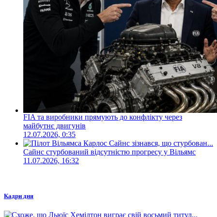
FIA та виробники прямують до конфлікту через
майбутнє двигунів
12.07.2026, 0:35
Сайнс стурбований відсутністю прогресу у Вільямс
11.07.2026, 16:32
Кадри дня