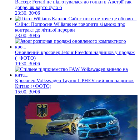
Вассер: Ferrari не підготувалася до гонки в Австрії так
добре, як варто було б
23:30, 30/06
Сайнс: Попросив Williams не говорити зі мною про
контракт до літньої перерви
23:00, 30/06
Оновлений кросовер Jetour Freedom надійшов у продаж
(+ФОТО)
19:30, 30/06
Кросовер Volkswagen Tayron L PHEV вийшов на ринок
Китаю (+ФОТО)
15:00, 30/06