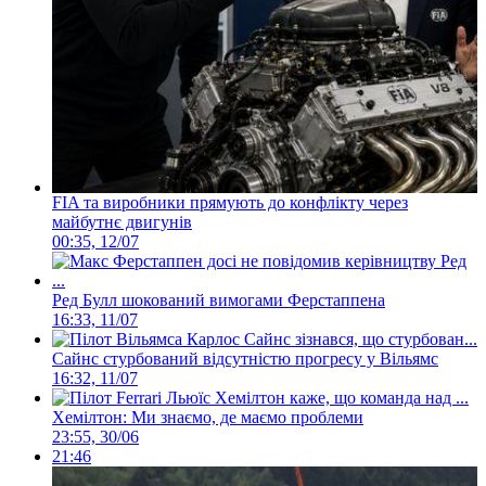
FIA та виробники прямують до конфлікту через
майбутнє двигунів
00:35, 12/07
Ред Булл шокований вимогами Ферстаппена
16:33, 11/07
Сайнс стурбований відсутністю прогресу у Вільямс
16:32, 11/07
Хемілтон: Ми знаємо, де маємо проблеми
23:55, 30/06
21:46