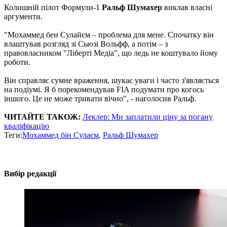
Колишній пілот Формули-1
Ральф Шумахер
виклав власні
аргументи.
"Мохаммед бен Сулайєм – проблема для мене. Спочатку він
влаштував розгляд зі Сьюзі Вольфф, а потім – з
правовласником "Ліберті Медіа", що ледь не коштувало йому
роботи.
Він справляє сумне враження, шукає уваги і часто з'являється
на подіумі. Я б порекомендував FIA подумати про когось
іншого. Це не може тривати вічно", - наголосив Ральф.
ЧИТАЙТЕ ТАКОЖ:
Леклер: Ми заплатили ціну за погану
кваліфікацію
Теги:
Мохаммед бін Сулаєм
,
Ральф Шумахер
Вибір редакції