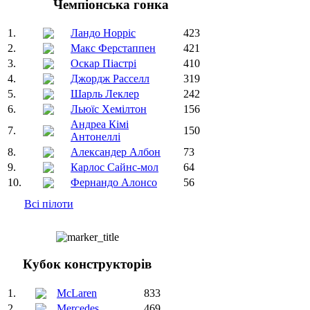
Чемпіонська гонка
1.
Ландо Норріс
423
2.
Макс Ферстаппен
421
3.
Оскар Піастрі
410
4.
Джордж Расселл
319
5.
Шарль Леклер
242
6.
Льюїс Хемілтон
156
Андреа Кімі
7.
150
Антонеллі
8.
Александер Албон
73
9.
Карлос Сайнс-мол
64
10.
Фернандо Алонсо
56
Всі пілоти
Кубок конструкторів
1.
McLaren
833
2.
Mercedes
469