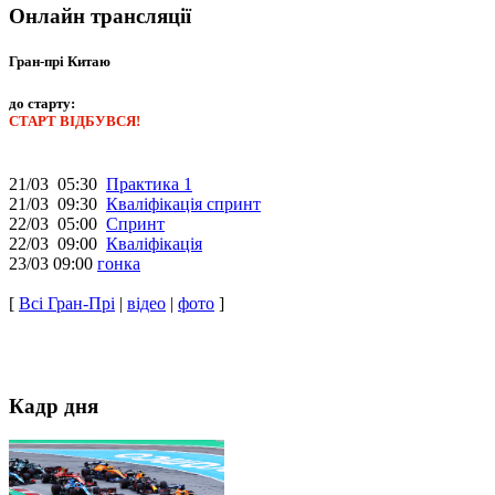
Онлайн трансляції
Гран-прі Китаю
до старту:
СТАРТ ВІДБУВСЯ!
21/03 05:30
Практика 1
21/03 09:30
Кваліфікація спринт
22/03 05:00
Спринт
22/03 09:00
Кваліфікація
23/03 09:00
гонка
[
Всі Гран-Прі
|
відео
|
фото
]
Кадр дня