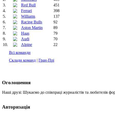
3.
Red Bull
451
4.
Ferrari
398
5.
Williams
137
6.
Racing Bulls
92
7.
Aston Martin
89
8.
Haas
79
9.
Audi
70
10.
Alpine
22
Всі команди
Склади команд
|
Гран-Прі
Оголошення
Наші друзі: Шукаємо до співпраці журналістів та любителів фо
Авторизація