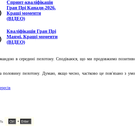
Спринт-кваліфікація
Гран Прі Канади-2026.
Кращі моменти
(ВІДЕО)
Кваліфікація Гран Прі
Маямі. Кращі моменти
(ВІДЕО)
омандою в середині пелотону. Сподіваюся, що ми продовжимо позитивну 
а половину пелотону. Думаю, якщо чесно, частково це пов'язано з ум
ересів