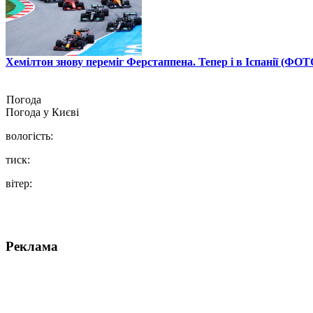
Хемілтон знову переміг Ферстаппена. Тепер і в Іспанії (ФОТ
Погода
Погода у
Києві
вологість:
тиск:
вітер:
Реклама