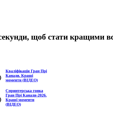
 секунди, щоб стати кращими в
Кваліфікація Гран Прі
Канади. Кращі
моменти (ВІДЕО)
Спринтерська гонка
Гран Прі Канади-2026.
Кращі моменти
(ВІДЕО)