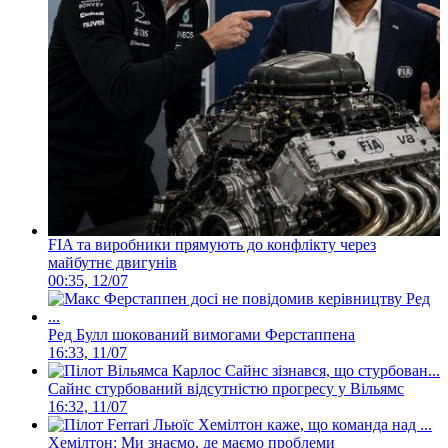
FIA та виробники прямують до конфлікту через
майбутнє двигунів
00:35, 12/07
Ред Булл шокований вимогами Ферстаппена
16:33, 11/07
Сайнс стурбований відсутністю прогресу у Вільямс
16:32, 11/07
Хемілтон: Ми знаємо, де маємо проблеми