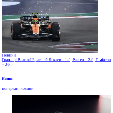
Новини
Гран-прі Великої Британії: Леклер – 1-й, Рассел – 2-й, Гемілтон
– 3-й
Новини
попередні новини