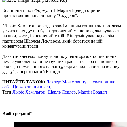
Колишній пілот Формули-1 Мартін Брандл оцінив
протистояння напарників у "Скудерії".
"Льюїс Хемілтон виглядав зовсім іншим гонщиком протягом
усього вікенду: він був задоволений машиною, яка рухалася
на швидкості, і впевнений у ній. Він домінував над своїм
партнером Шарлем Леклером, який бореться на цій
конфігурації траси.
Давайте внесемо повну ясність: у багаторазових чемпіонів
немає улюблених чи незручних трас — це "гра найвищого
рівня", і немає іншого варіанту, окрім сподіватися на велику
удачу", - переконаний Брандл.
ЧИТАЙТЕ ТАКОЖ:
Леклер: Можу звинувачувати лише
себе. Це жахливий вікенд
Теги:
Льюїс Хемільтон
,
Шарль Леклер
,
Мартін Брандл
Вибір редакції