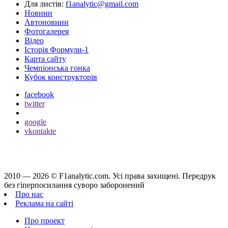
Для листів:
f1analytic@gmail.com
Новини
Автоновини
Фотогалерея
Відео
Історія Формули-1
Карта сайту
Чемпіонська гонка
Кубок конструкторів
facebook
twitter
google
vkontakte
2010 — 2026 ©
F1analytic.com.
Усi права захищенi. Передрук
без гіперпосилання суворо заборонений
Про нас
Реклама на сайті
Про проект