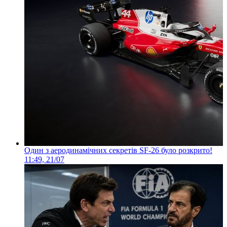
Один з аеродинамічних секретів SF-26 було розкрито!
11:49, 21/07