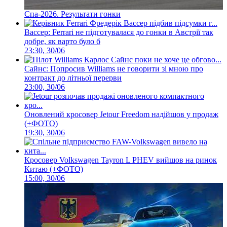
Спа-2026. Результати гонки
Вассер: Ferrari не підготувалася до гонки в Австрії так
добре, як варто було б
23:30, 30/06
Сайнс: Попросив Williams не говорити зі мною про
контракт до літньої перерви
23:00, 30/06
Оновлений кросовер Jetour Freedom надійшов у продаж
(+ФОТО)
19:30, 30/06
Кросовер Volkswagen Tayron L PHEV вийшов на ринок
Китаю (+ФОТО)
15:00, 30/06