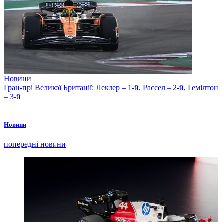
Новини
Гран-прі Великої Британії: Леклер – 1-й, Рассел – 2-й, Гемілтон
– 3-й
Новини
попередні новини