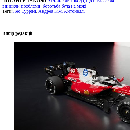
ЧИТАЙТЕ ТАКОЖ:
Антонеллі: Шкода, що в Расселла
виникли проблеми, боротьба була на межі
Теги:
Лео Турріні
,
Андреа Кімі Антонеллі
Вибір редакції