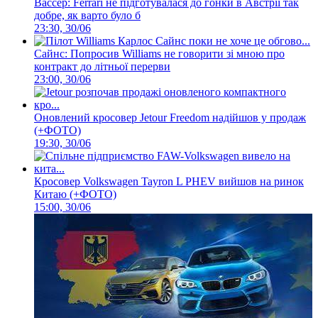
Вассер: Ferrari не підготувалася до гонки в Австрії так
добре, як варто було б
23:30, 30/06
Сайнс: Попросив Williams не говорити зі мною про
контракт до літньої перерви
23:00, 30/06
Оновлений кросовер Jetour Freedom надійшов у продаж
(+ФОТО)
19:30, 30/06
Кросовер Volkswagen Tayron L PHEV вийшов на ринок
Китаю (+ФОТО)
15:00, 30/06