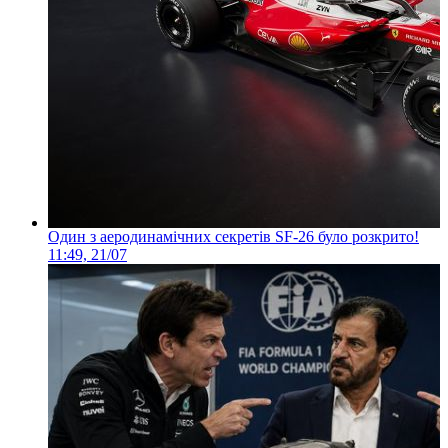
Один з аеродинамічних секретів SF-26 було розкрито!
11:49, 21/07