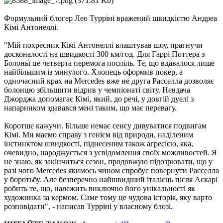
Формульний блогер Лео Турріні вражений швидкістю Андреа
Кімі Антонеллі.
"Мій похресник Кімі Антонеллі влаштував шоу, прагнучи
досконалості на швидкості 300 км/год. Для Гаррі Поттера з
Болоньї це четверта перемога поспіль. Те, що вдавалося лише
найбільшим із минулого. Хлопець оформив покер, а
одночасний крах на Mercedes вже не друга Расселла дозволяє
болонцю збільшити відрив у чемпіонаті світу. Невдача
Джорджа допомагає Кімі, який, до речі, у довгій дуелі з
напарником здавався мені таким, що має перевагу.
Коротше кажучи. Більше немає сенсу дивуватися подвигам
Кімі. Ми маємо справу з генієм від природи, наділеним
інстинктом швидкості, піднесеним також агресією, яка,
очевидно, народжується з усвідомлення своїх можливостей. Я
не знаю, як закінчиться сезон, продовжую підозрювати, що у
разі чого Mercedes якимось чином спробує повернути Расселла
у боротьбу. Але безперечно найшвидший італієць після Аскарі
робить те, що, належить виключно його унікальності як
художника за кермом. Саме тому це чудова історія, яку варто
розповідати", - написав Турріні у власному блозі.