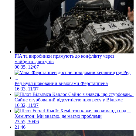
FIA та виробники прямують до конфлікту через
майбутнє двигунів
00:35, 12/07
Ред Булл шокований вимогами Ферстаппена
16:33, 11/07
Сайнс стурбований відсутністю прогресу у Вільямс
16:32, 11/07
Хемілтон: Ми знаємо, де маємо проблеми
23:55, 30/06
21:46