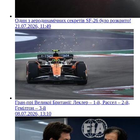
Один з аеродинамічних секретів SF-26 було розкрито!
21.07.2026, 11:49
Гран-прі Великої Британії: Леклер – 1-й, Рассел – 2-й,
Гемілтон – 3-й
08.07.2026, 13:10