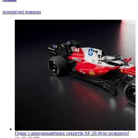
попередні новини
Один з аеродинамічних секретів SF-26 було розкрито!