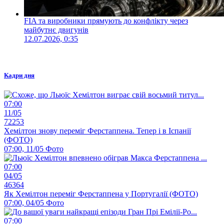
FIA та виробники прямують до конфлікту через
майбутнє двигунів
12.07.2026, 0:35
Кадри дня
07:00
11/05
72253
Хемілтон знову переміг Ферстаппена. Тепер і в Іспанії
(ФОТО)
07:00, 11/05
Фото
07:00
04/05
46364
Як Хемілтон переміг Ферстаппена у Португалії (ФОТО)
07:00, 04/05
Фото
07:00