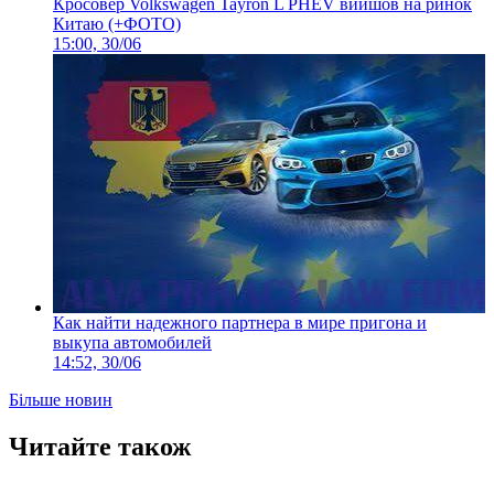
Кросовер Volkswagen Tayron L PHEV вийшов на ринок
Китаю (+ФОТО)
15:00, 30/06
Как найти надежного партнера в мире пригона и
выкупа автомобилей
14:52, 30/06
Більше новин
Читайте також