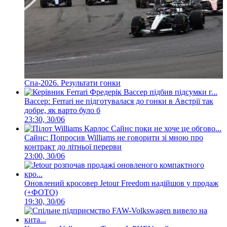
Спа-2026. Результати гонки
Вассер: Ferrari не підготувалася до гонки в Австрії так
добре, як варто було б
23:30, 30/06
Сайнс: Попросив Williams не говорити зі мною про
контракт до літньої перерви
23:00, 30/06
Оновлений кросовер Jetour Freedom надійшов у продаж
(+ФОТО)
19:30, 30/06