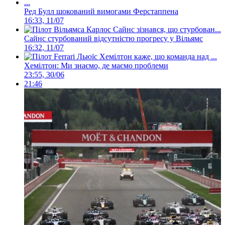
Ред Булл шокований вимогами Ферстаппена
16:33, 11/07
Сайнс стурбований відсутністю прогресу у Вільямс
16:32, 11/07
Хемілтон: Ми знаємо, де маємо проблеми
23:55, 30/06
21:46