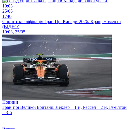
10:03
25/05
1740
Спринт-кваліфікація Гран Прі Канади-2026. Кращі моменти
(ВІДЕО)
10:03, 25/05
Новини
Гран-прі Великої Британії: Леклер – 1-й, Рассел – 2-й, Гемілтон
– 3-й
Новини