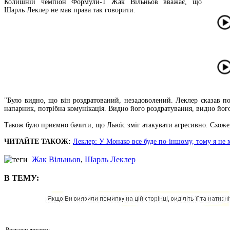
Колишній чемпіон Формули-1 Жак Вільньов вважає, що
Шарль Леклер не мав права так говорити.
"Було видно, що він роздратований, незадоволений. Леклер сказав по
напарник, потрібна комунікація. Видно його роздратування, видно його
Також було приємно бачити, що Льюїс зміг атакувати агресивно. Схоже,
ЧИТАЙТЕ ТАКОЖ:
Леклер: У Монако все буде по-іншому, тому я не
Жак Вільньов
,
Шарль Леклер
В ТЕМУ:
Розкажи друзям: