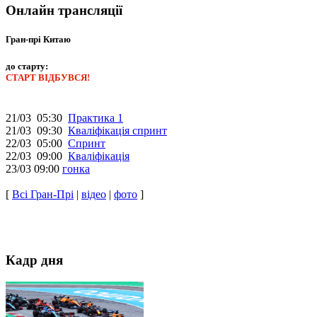
Онлайн трансляції
Гран-прі Китаю
до старту:
СТАРТ ВІДБУВСЯ!
21/03 05:30
Практика 1
21/03 09:30
Кваліфікація спринт
22/03 05:00
Спринт
22/03 09:00
Кваліфікація
23/03 09:00
гонка
[
Всі Гран-Прі
|
відео
|
фото
]
Кадр дня