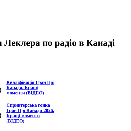
 Леклера по радіо в Канаді
Кваліфікація Гран Прі
Канади. Кращі
моменти (ВІДЕО)
Спринтерська гонка
Гран Прі Канади-2026.
Кращі моменти
(ВІДЕО)