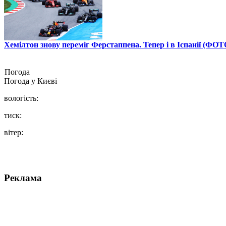
Хемілтон знову переміг Ферстаппена. Тепер і в Іспанії (ФОТ
Погода
Погода у
Києві
вологість:
тиск:
вітер:
Реклама