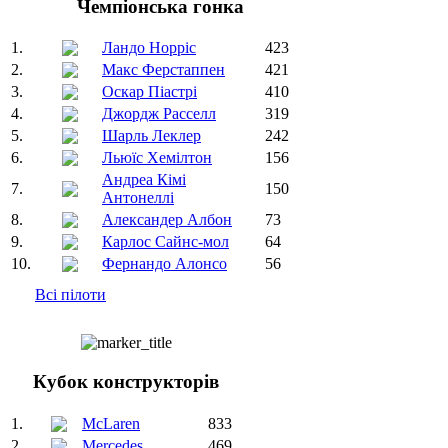
Чемпіонська гонка
1.
Ландо Норріс
423
2.
Макс Ферстаппен
421
3.
Оскар Піастрі
410
4.
Джордж Расселл
319
5.
Шарль Леклер
242
6.
Льюїс Хемілтон
156
Андреа Кімі
7.
150
Антонеллі
8.
Александер Албон
73
9.
Карлос Сайнс-мол
64
10.
Фернандо Алонсо
56
Всі пілоти
Кубок конструкторів
1.
McLaren
833
2.
Mercedes
469