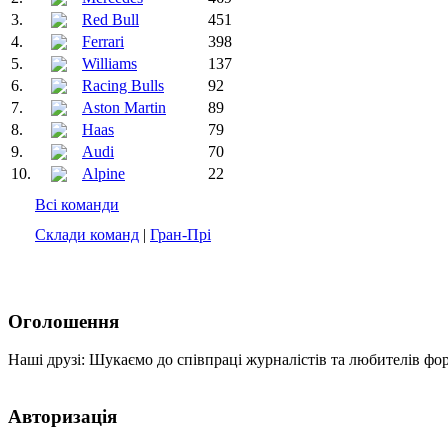
3.
Red Bull
451
4.
Ferrari
398
5.
Williams
137
6.
Racing Bulls
92
7.
Aston Martin
89
8.
Haas
79
9.
Audi
70
10.
Alpine
22
Всі команди
Склади команд
|
Гран-Прі
Оголошення
Наші друзі: Шукаємо до співпраці журналістів та любителів фо
Авторизація