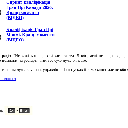
Спринт-кваліфікація
Гран Прі Канади-2026.
Кращі моменти
(ВІДЕО)
Кваліфікація Гран Прі
Маямі. Кращі моменти
(ВІДЕО)
 радіо: "Не кажіть мені, який час показує Льюїс, мені це нецікаво, ц
 помилки на рестарті. Там все було дуже близько.
 машина дуже влучна в управлінні. Він пускав її в ковзання, але не вби
 хвилююся