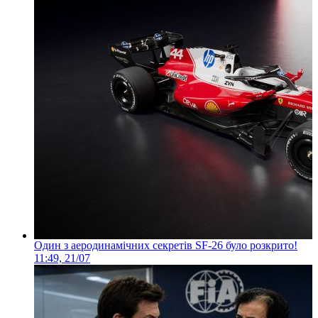
Один з аеродинамічних секретів SF-26 було розкрито!
11:49, 21/07