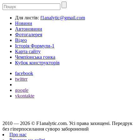
Для листів:
f1analytic@gmail.com
Новини
Автоновини
Фотогалерея
Відео
Історія Формули-1
Карта сайту
Чемпіонська гонка
Кубок конструкторів
facebook
twitter
google
vkontakte
2010 — 2026 ©
F1analytic.com.
Усi права захищенi. Передрук
без гіперпосилання суворо заборонений
Про нас