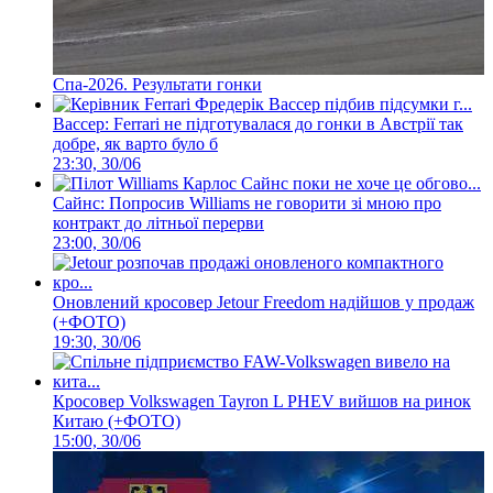
Спа-2026. Результати гонки
Вассер: Ferrari не підготувалася до гонки в Австрії так
добре, як варто було б
23:30, 30/06
Сайнс: Попросив Williams не говорити зі мною про
контракт до літньої перерви
23:00, 30/06
Оновлений кросовер Jetour Freedom надійшов у продаж
(+ФОТО)
19:30, 30/06
Кросовер Volkswagen Tayron L PHEV вийшов на ринок
Китаю (+ФОТО)
15:00, 30/06