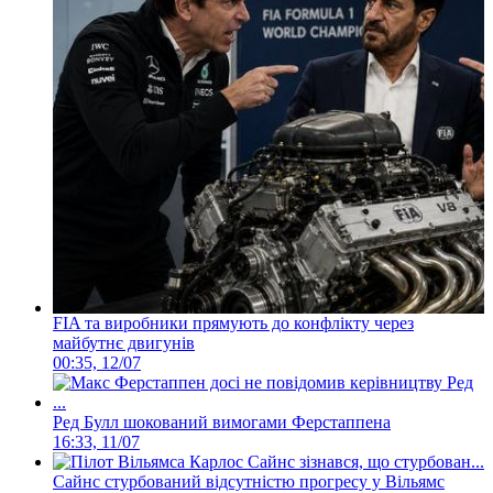
FIA та виробники прямують до конфлікту через
майбутнє двигунів
00:35, 12/07
Ред Булл шокований вимогами Ферстаппена
16:33, 11/07
Сайнс стурбований відсутністю прогресу у Вільямс