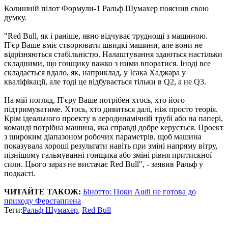
Колишній пілот Формули-1 Ральф Шумахер пояснив свою
думку.
"Red Bull, як і раніше, явно відчуває труднощі з машиною.
П'єр Ваше вміє створювати швидкі машини, але вони не
відрізняються стабільністю. Налаштування здаються настільки
складними, що гонщику важко з ними впоратися. Іноді все
складається вдало, як, наприклад, у Ісака Хаджара у
кваліфікації, але тоді це відбувається тільки в Q2, а не Q3.
На мій погляд, П'єру Ваше потрібен хтось, хто його
підтримуватиме. Хтось, хто дивиться далі, ніж просто теорія.
Крім ідеального проекту в аеродинамічній трубі або на папері,
команді потрібна машина, яка справді добре керується. Проект
з широким діапазоном робочих параметрів, щоб машина
показувала хороші результати навіть при зміні напряму вітру,
пізнішому гальмуванні гонщика або зміні рівня притискної
сили. Цього зараз не вистачає Red Bull", - заявив Ральф у
подкасті.
ЧИТАЙТЕ ТАКОЖ:
Бінотто: Поки Audi не готова до
приходу Ферстаппена
Теги:
Ральф Шумахер
,
Red Bull