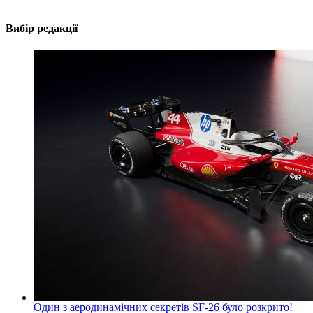
Вибір редакції
Один з аеродинамічних секретів SF-26 було розкрито!