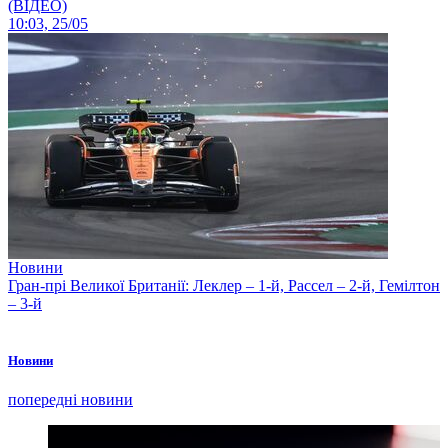
(ВІДЕО)
10:03, 25/05
Новини
Гран-прі Великої Британії: Леклер – 1-й, Рассел – 2-й, Гемілтон
– 3-й
Новини
попередні новини