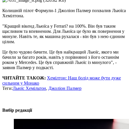
Колишній пілот Формули-1 Джоліон Палмер похвалив Льюїса
Хемілтона.
"Кращий вікенд Льюїса у Ferrari? на 100%. Він був таким
щасливим та впевненим. Для Льюїса це було як повернення у
минуле. Навіть те, як машина рухалася - він був з нею єдиним
цілим.
Це було чудово бачити. Це був найкращий Льюїс, якого ми
бачили за багато років, навіть у порівнянні з його останнім
роком у Mercedes. Це був справжній Льюїс із минулого", -
заявив Палмер у подкасті.
ЧИТАЙТЕ ТАКОЖ:
Хемілтон: Наш болід може бути дуже
сильним у Монако
Теги:
Льюїс Хемільтон
,
Джоліон Палмер
Вибір редакції