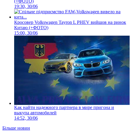
(+ФОТО)
19:30, 30/06
Кросовер Volkswagen Tayron L PHEV вийшов на ринок
Китаю (+ФОТО)
15:00, 30/06
Как найти надежного партнера в мире пригона и
выкупа автомобилей
14:52, 30/06
Більше новин