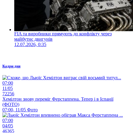
FIA та виробники прямують до конфлікту через
майбутнє двигунів
12.07.2026, 0:35
Кадри дня
07:00
11/05
72256
Хемілтон знову переміг Ферстаппена. Тепер і в Іспанії
(ФОТО)
07:00, 11/05
Фото
07:00
04/05
46365