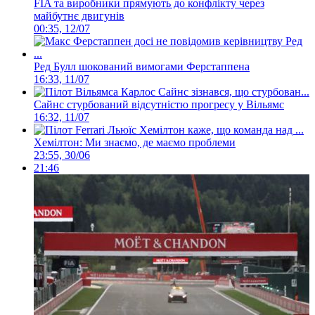
FIA та виробники прямують до конфлікту через
майбутнє двигунів
00:35, 12/07
Ред Булл шокований вимогами Ферстаппена
16:33, 11/07
Сайнс стурбований відсутністю прогресу у Вільямс
16:32, 11/07
Хемілтон: Ми знаємо, де маємо проблеми
23:55, 30/06
21:46