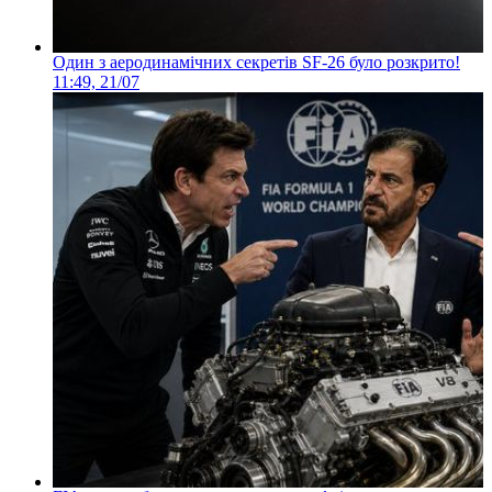
Один з аеродинамічних секретів SF-26 було розкрито!
11:49, 21/07