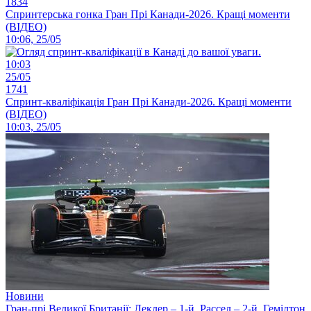
1834
Спринтерська гонка Гран Прі Канади-2026. Кращі моменти
(ВІДЕО)
10:06, 25/05
10:03
25/05
1741
Спринт-кваліфікація Гран Прі Канади-2026. Кращі моменти
(ВІДЕО)
10:03, 25/05
Новини
Гран-прі Великої Британії: Леклер – 1-й, Рассел – 2-й, Гемілтон