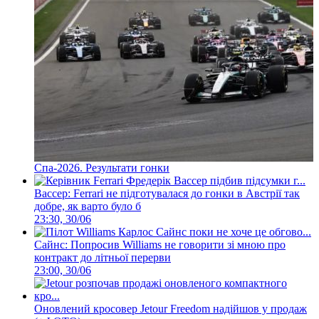
Спа-2026. Результати гонки
Вассер: Ferrari не підготувалася до гонки в Австрії так
добре, як варто було б
23:30, 30/06
Сайнс: Попросив Williams не говорити зі мною про
контракт до літньої перерви
23:00, 30/06
Оновлений кросовер Jetour Freedom надійшов у продаж