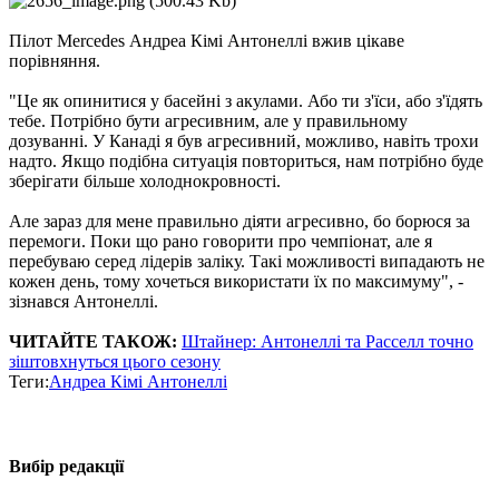
Пілот Mercedes Андреа Кімі Антонеллі вжив цікаве
порівняння.
"Це як опинитися у басейні з акулами. Або ти з'їси, або з'їдять
тебе. Потрібно бути агресивним, але у правильному
дозуванні. У Канаді я був агресивний, можливо, навіть трохи
надто. Якщо подібна ситуація повториться, нам потрібно буде
зберігати більше холоднокровності.
Але зараз для мене правильно діяти агресивно, бо борюся за
перемоги. Поки що рано говорити про чемпіонат, але я
перебуваю серед лідерів заліку. Такі можливості випадають не
кожен день, тому хочеться використати їх по максимуму", -
зізнався Антонеллі.
ЧИТАЙТЕ ТАКОЖ:
Штайнер: Антонеллі та Расселл точно
зіштовхнуться цього сезону
Теги:
Андреа Кімі Антонеллі
Вибір редакції