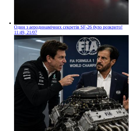
Один з аеродинамічних секретів SF-26 було розкрито!
11:49, 21/07