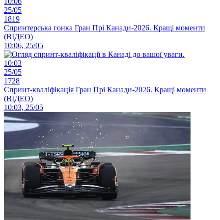
10:06
25/05
1819
Спринтерська гонка Гран Прі Канади-2026. Кращі моменти
(ВІДЕО)
10:06, 25/05
10:03
25/05
1728
Спринт-кваліфікація Гран Прі Канади-2026. Кращі моменти
(ВІДЕО)
10:03, 25/05