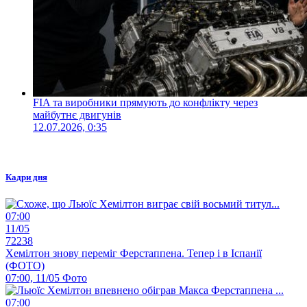
FIA та виробники прямують до конфлікту через
майбутнє двигунів
12.07.2026, 0:35
Кадри дня
07:00
11/05
72238
Хемілтон знову переміг Ферстаппена. Тепер і в Іспанії
(ФОТО)
07:00, 11/05
Фото
07:00