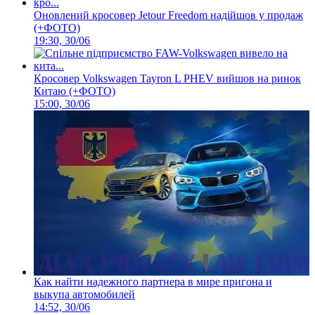
Оновлений кросовер Jetour Freedom надійшов у продаж
(+ФОТО)
19:30, 30/06
Кросовер Volkswagen Tayron L PHEV вийшов на ринок
Китаю (+ФОТО)
15:00, 30/06
Как найти надежного партнера в мире пригона и
выкупа автомобилей
14:52, 30/06