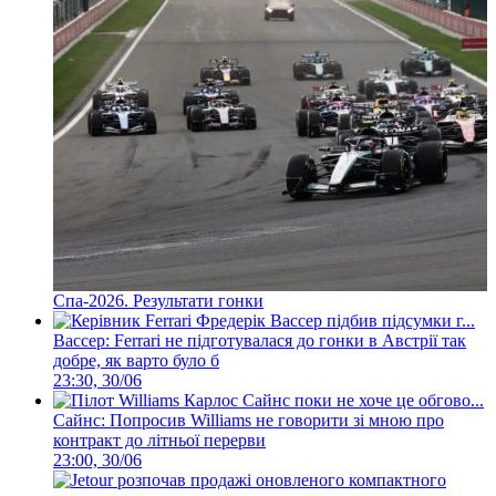
Спа-2026. Результати гонки
Вассер: Ferrari не підготувалася до гонки в Австрії так
добре, як варто було б
23:30, 30/06
Сайнс: Попросив Williams не говорити зі мною про
контракт до літньої перерви
23:00, 30/06