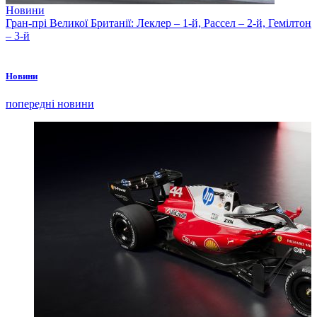
Новини
Гран-прі Великої Британії: Леклер – 1-й, Рассел – 2-й, Гемілтон
– 3-й
Новини
попередні новини