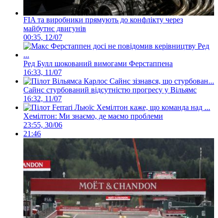
FIA та виробники прямують до конфлікту через
майбутнє двигунів
00:35, 12/07
Ред Булл шокований вимогами Ферстаппена
16:33, 11/07
Сайнс стурбований відсутністю прогресу у Вільямс
16:32, 11/07
Хемілтон: Ми знаємо, де маємо проблеми
23:55, 30/06
21:46