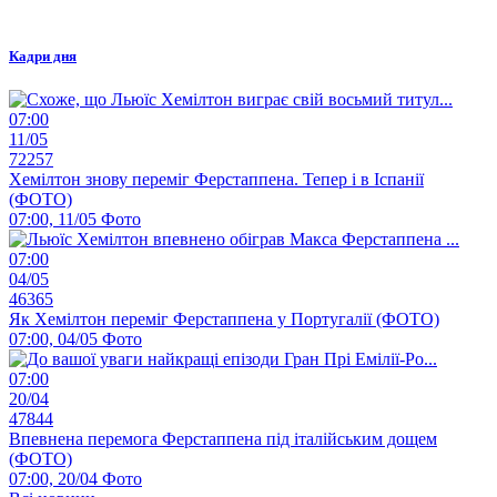
Кадри дня
07:00
11/05
72257
Хемілтон знову переміг Ферстаппена. Тепер і в Іспанії
(ФОТО)
07:00, 11/05
Фото
07:00
04/05
46365
Як Хемілтон переміг Ферстаппена у Португалії (ФОТО)
07:00, 04/05
Фото
07:00
20/04
47844
Впевнена перемога Ферстаппена під італійським дощем
(ФОТО)
07:00, 20/04
Фото