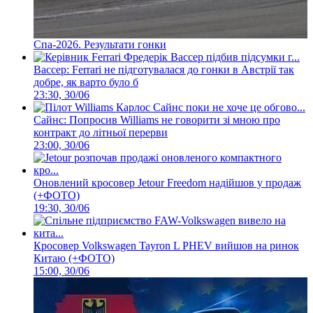
Спа-2026. Результати гонки
Вассер: Ferrari не підготувалася до гонки в Австрії так
добре, як варто було б
23:30, 30/06
Сайнс: Попросив Williams не говорити зі мною про
контракт до літньої перерви
23:00, 30/06
Оновлений кросовер Jetour Freedom надійшов у продаж
(+ФОТО)
19:30, 30/06
Кросовер Volkswagen Tayron L PHEV вийшов на ринок
Китаю (+ФОТО)
15:00, 30/06