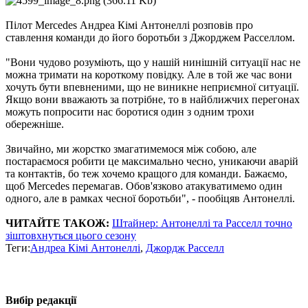
Пілот Mercedes Андреа Кімі Антонеллі розповів про
ставлення команди до його боротьби з Джорджем Расселлом.
"Вони чудово розуміють, що у нашій нинішній ситуації нас не
можна тримати на короткому повідку. Але в той же час вони
хочуть бути впевненими, що не виникне неприємної ситуації.
Якщо вони вважають за потрібне, то в найближчих перегонах
можуть попросити нас боротися один з одним трохи
обережніше.
Звичайно, ми жорстко змагатимемося між собою, але
постараємося робити це максимально чесно, уникаючи аварій
та контактів, бо теж хочемо кращого для команди. Бажаємо,
щоб Mercedes перемагав. Обов'язково атакуватимемо один
одного, але в рамках чесної боротьби", - пообіцяв Антонеллі.
ЧИТАЙТЕ ТАКОЖ:
Штайнер: Антонеллі та Расселл точно
зіштовхнуться цього сезону
Теги:
Андреа Кімі Антонеллі
,
Джордж Расселл
Вибір редакції