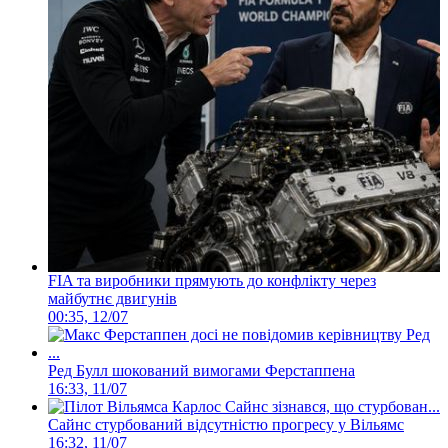
FIA та виробники прямують до конфлікту через
майбутнє двигунів
00:35, 12/07
Ред Булл шокований вимогами Ферстаппена
16:33, 11/07
Сайнс стурбований відсутністю прогресу у Вільямс
16:32, 11/07