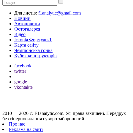
Для листів:
f1analytic@gmail.com
Новини
Автоновини
Фотогалерея
Відео
Історія Формули-1
Карта сайту
Чемпіонська гонка
Кубок конструкторів
facebook
twitter
google
vkontakte
2010 — 2026 ©
F1analytic.com.
Усi права захищенi. Передрук
без гіперпосилання суворо заборонений
Про нас
Реклама на сайті