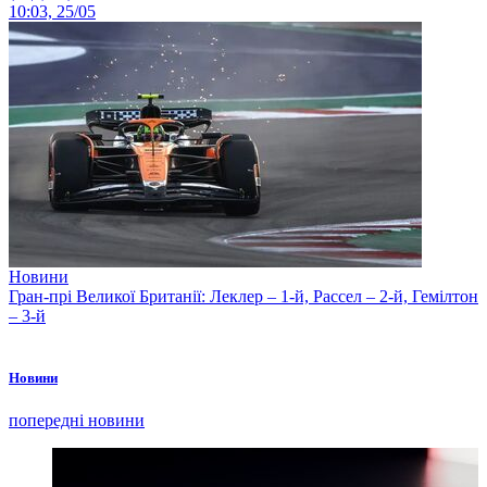
10:03, 25/05
Новини
Гран-прі Великої Британії: Леклер – 1-й, Рассел – 2-й, Гемілтон
– 3-й
Новини
попередні новини