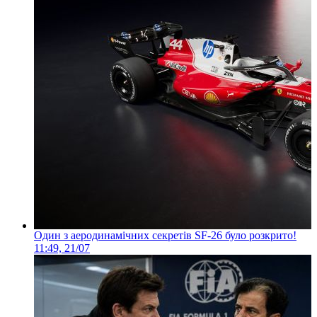
Один з аеродинамічних секретів SF-26 було розкрито!
11:49, 21/07